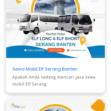
Sewa Mobil Elf Serang Banten
Apakah Anda sedang mencari jasa sewa
mobil Elf Serang