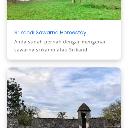
Srikandi Sawarna Homestay
Anda sudah pernah dengar mengenai
sawarna srikandi atau Srikandi