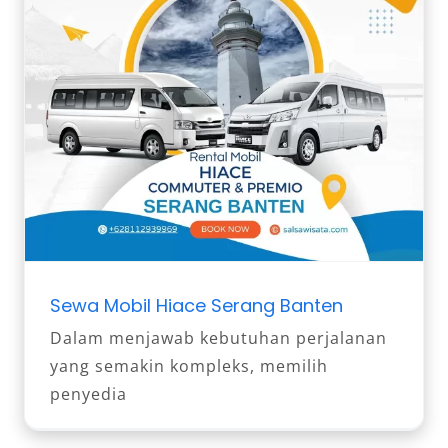
Sewa Mobil Hiace Serang Banten
Dalam menjawab kebutuhan perjalanan
yang semakin kompleks, memilih
penyedia