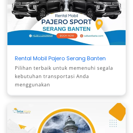
Rental Mobil Pajero Serang Banten
Pilihan terbaik untuk memenuhi segala
kebutuhan transportasi Anda
menggunakan