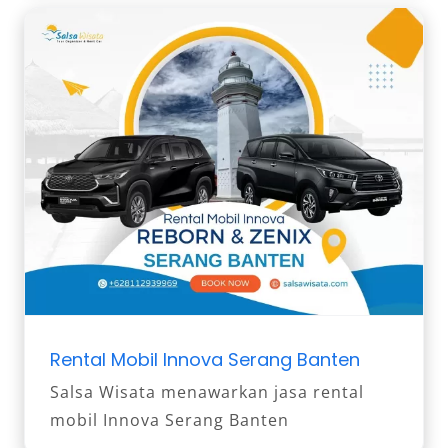
Rental Mobil Innova Serang Banten
Salsa Wisata menawarkan jasa rental
mobil Innova Serang Banten