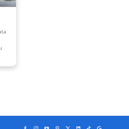
ata
u
Facebook
Instagram
YouTube
Pinterest
X
LinkedIn
Tiktok
Google