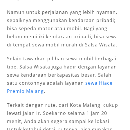
Namun untuk perjalanan yang lebih nyaman,
sebaiknya menggunakan kendaraan pribadi;
bisa sepeda motor atau mobil. Bagi yang
belum memiliki kendaraan pribadi, bisa sewa
di tempat sewa mobil murah di Salsa Wisata.
Selain tawarkan pilihan sewa mobil berbagai
tipe, Salsa Wisata juga hadir dengan layanan
sewa kendaraan berkapasitas besar. Salah
satu contohnya adalah layanan
sewa Hiace
Premio Malang
.
Terkait dengan rute, dari Kota Malang, cukup
lewati Jalan Ir. Soekarno selama 1 jam 20
menit, Anda akan segera sampai ke lokasi.
Untuk ketahui detail rutenya, bisa gunakan