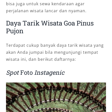
bisa juga untuk sewa kendaraan agar
perjalanan wisata lancar dan nyaman.
Daya Tаrіk Wisata Goa Pinus
Pujon
Terdapat cukup banyak daya tarik wisata yang
akan Anda jumpai bila mengunjungi tempat
wisata ini, dan berikut daftarnya:
Sроt
Fоtо
Instagenic