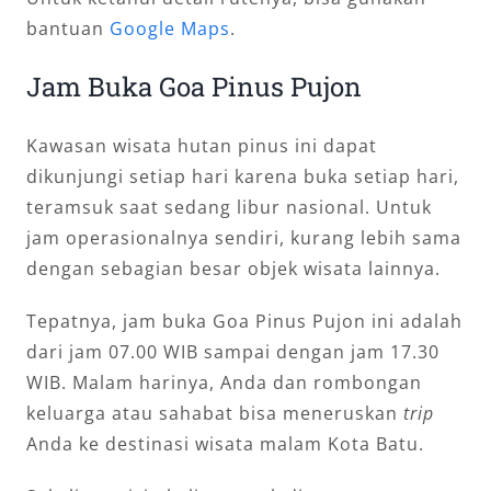
bantuan
Google Maps
.
Jam Buka Goa Pinus Pujon
Kawasan wisata hutan pinus ini dapat
dikunjungi setiap hari karena buka setiap hari,
teramsuk saat sedang libur nasional. Untuk
jam operasionalnya sendiri, kurang lebih sama
dengan sebagian besar objek wisata lainnya.
Tepatnya, jam buka Goa Pinus Pujon ini adalah
dari jam 07.00 WIB sampai dengan jam 17.30
WIB. Malam harinya, Anda dan rombongan
keluarga atau sahabat bisa meneruskan
trip
Anda ke destinasi wisata malam Kota Batu.