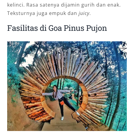
kelinci. Rasa satenya dijamin gurih dan enak.
Teksturnya juga empuk dan
juicy
.
Fasilitas di Goa Pinus Pujon