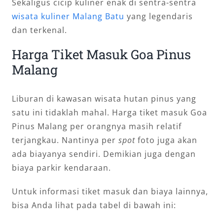
Sekaligus cicip kuliner enak di sentra-sentra
wisata kuliner Malang Batu
yang legendaris
dan terkenal.
Hаrgа Tіkеt Masuk Gоа Pіnuѕ
Mаlаng
Liburan di kawasan wisata hutan pinus yang
satu ini tidaklah mahal. Harga tiket masuk Goa
Pinus Malang per orangnya masih relatif
terjangkau. Nantinya per
spot
foto juga akan
ada biayanya sendiri. Demikian juga dengan
biaya parkir kendaraan.
Untuk informasi tiket masuk dan biaya lainnya,
bisa Anda lihat pada tabel di bawah ini: