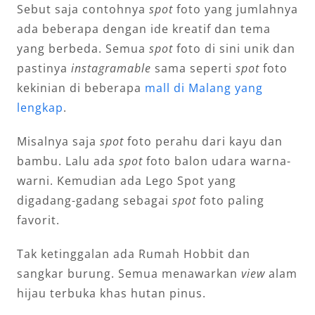
Sebut saja contohnya
spot
foto yang jumlahnya
ada beberapa dengan ide kreatif dan tema
yang berbeda. Semua
spot
foto di sini unik dan
pastinya
instagramable
sama seperti
spot
foto
kekinian di beberapa
mall di Malang yang
lengkap
.
Misalnya saja
spot
foto perahu dari kayu dan
bambu. Lalu ada
spot
foto balon udara warna-
warni. Kemudian ada Lego Spot yang
digadang-gadang sebagai
spot
foto paling
favorit.
Tak ketinggalan ada Rumah Hobbit dan
sangkar burung. Semua menawarkan
view
alam
hijau terbuka khas hutan pinus.