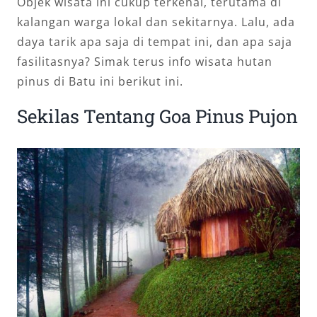
Objek wisata ini cukup terkenal, terutama di
kalangan warga lokal dan sekitarnya. Lalu, ada
daya tarik apa saja di tempat ini, dan apa saja
fasilitasnya? Simak terus info wisata hutan
pinus di Batu ini berikut ini.
Sеkіlаѕ Tentang Goa Pinus Pujon