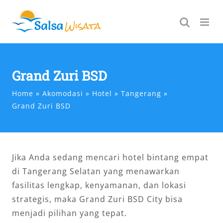
Skip
to
content
Grand Zuri BSD
Home
Akomodasi
Hotel
Tangerang
Grand Zuri BSD
Jika Anda sedang mencari hotel bintang empat
di Tangerang Selatan yang menawarkan
fasilitas lengkap, kenyamanan, dan lokasi
strategis, maka Grand Zuri BSD City bisa
menjadi pilihan yang tepat.