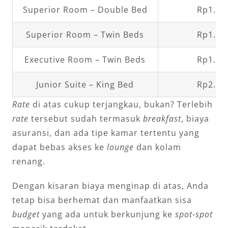
Superior Room – Double Bed
Rp1.03
Superior Room – Twin Beds
Rp1.03
Executive Room – Twin Beds
Rp1.80
Junior Suite – King Bed
Rp2.80
Rate
di atas cukup terjangkau, bukan? Terlebih
rate
tersebut sudah termasuk
breakfast
, biaya
asuransi, dan ada tipe kamar tertentu yang
dapat bebas akses ke
lounge
dan kolam
renang.
Dengan kisaran biaya menginap di atas, Anda
tetap bisa berhemat dan manfaatkan sisa
budget
yang ada untuk berkunjung ke
spot-spot