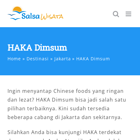
Skip
to
content
HAKA Dimsum
Home
Destinasi
Jakarta
HAKA Dimsum
Ingin menyantap Chinese foods yang ringan
dan lezat? HAKA Dimsum bisa jadi salah satu
pilihan terbaiknya. Kini sudah tersedia
beberapa cabang di Jakarta dan sekitarnya.
Silahkan Anda bisa kunjungi HAKA terdekat