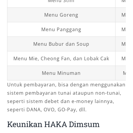
Menu Stim
Mula
Menu Goreng
Mula
Menu Panggang
Mula
Menu Bubur dan Soup
Mula
Menu Mie, Cheong Fan, dan Lobak Cak
Mula
Menu Minuman
Mul
Untuk pembayaran, bisa dengan menggunakan
sistem pembayaran tunai ataupun non-tunai,
seperti sistem debet dan e-money lainnya,
seperti DANA, OVO, GO-Pay, dll.
Keunikan HAKA Dimsum