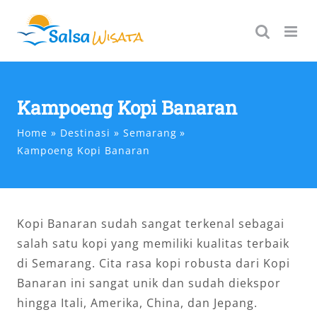
Skip
to
content
Kampoeng Kopi Banaran
Home
Destinasi
Semarang
Kampoeng Kopi Banaran
Kopi Banaran sudah sangat terkenal sebagai
salah satu kopi yang memiliki kualitas terbaik
di Semarang. Cita rasa kopi robusta dari Kopi
Banaran ini sangat unik dan sudah diekspor
hingga Itali, Amerika, China, dan Jepang.