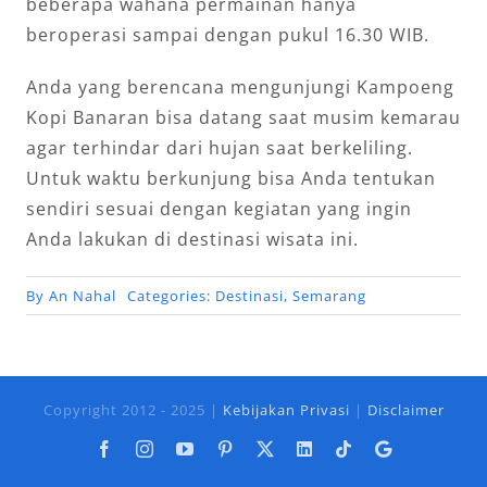
beberapa wahana permainan hanya
beroperasi sampai dengan pukul 16.30 WIB.
Anda yang berencana mengunjungi Kampoeng
Kopi Banaran bisa datang saat musim kemarau
agar terhindar dari hujan saat berkeliling.
Untuk waktu berkunjung bisa Anda tentukan
sendiri sesuai dengan kegiatan yang ingin
Anda lakukan di destinasi wisata ini.
By
An Nahal
Categories:
Destinasi
,
Semarang
Copyright 2012 - 2025 |
Kebijakan Privasi
|
Disclaimer
Facebook
Instagram
YouTube
Pinterest
X
LinkedIn
Tiktok
Google
Business