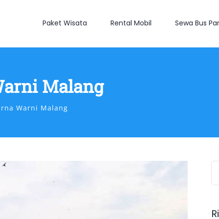
Paket Wisata
Rental Mobil
Sewa Bus Par
arni Malang
rna Warni Malang
S
fo
R