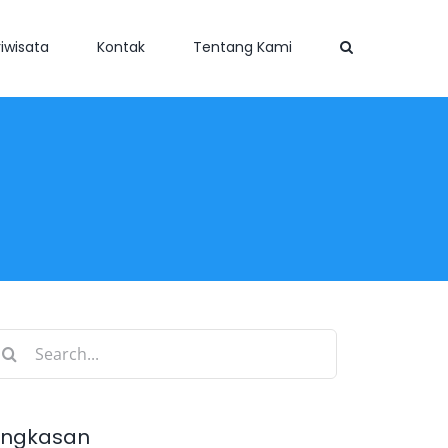
iwisata
Kontak
Tentang Kami
earch
r:
ingkasan