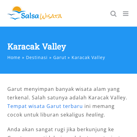
Skip
to
content
Karacak Valley
Home
Destinasi
Garut
Karacak Valley
Garut menyimpan banyak wisata alam yang
terkenal. Salah satunya adalah Karacak Valley.
Tempat wisata Garut terbaru
ini memang
cocok untuk liburan sekaligus
healing
.
Anda akan sangat rugi jika berkunjung ke