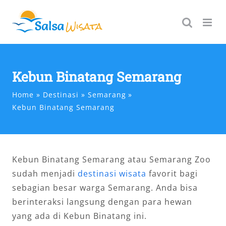
Skip
to
content
Kebun Binatang Semarang
Home
Destinasi
Semarang
Kebun Binatang Semarang
Kebun Binatang Semarang atau Semarang Zoo
sudah menjadi
destinasi wisata
favorit bagi
sebagian besar warga Semarang. Anda bisa
berinteraksi langsung dengan para hewan
yang ada di Kebun Binatang ini.