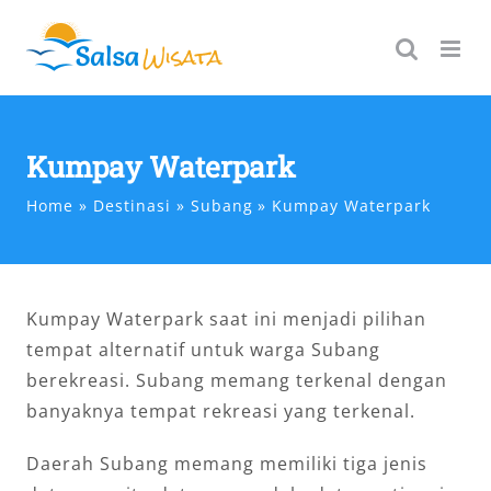
Skip
to
content
Kumpay Waterpark
Home
Destinasi
Subang
Kumpay Waterpark
Kumpay Waterpark saat ini menjadi pilihan
tempat alternatif untuk warga Subang
berekreasi. Subang memang terkenal dengan
banyaknya tempat rekreasi yang terkenal.
Daerah Subang memang memiliki tiga jenis