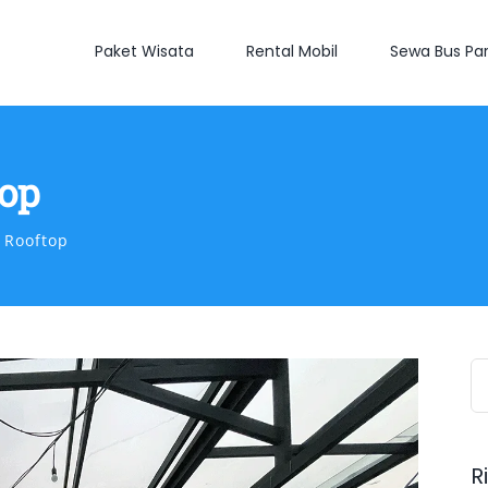
Paket Wisata
Rental Mobil
Sewa Bus Par
top
 Rooftop
S
fo
R