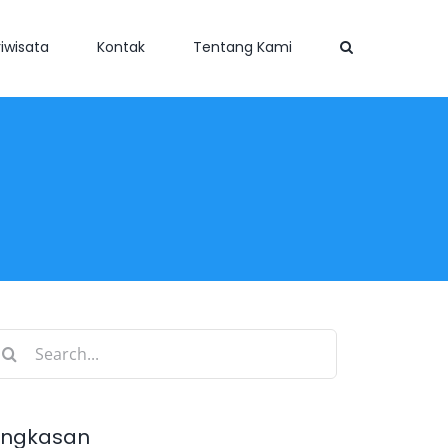
iwisata
Kontak
Tentang Kami
earch
r:
ingkasan