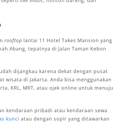
 seperti
live music
, nonton bareng, dan
p
an
rooftop
lantai 11 Hotel Takes Mansion yang
anah Abang, tepatnya di Jalan Taman Kebon
a mudah dijangkau karena dekat dengan pusat
at wisata di Jakarta. Anda bisa menggunakan
rta, KRL, MRT, atau ojek online untuk menuju
kan kendaraan pribadi atau kendaraan sewa
as kunci
atau dengan sopir yang ditawarkan