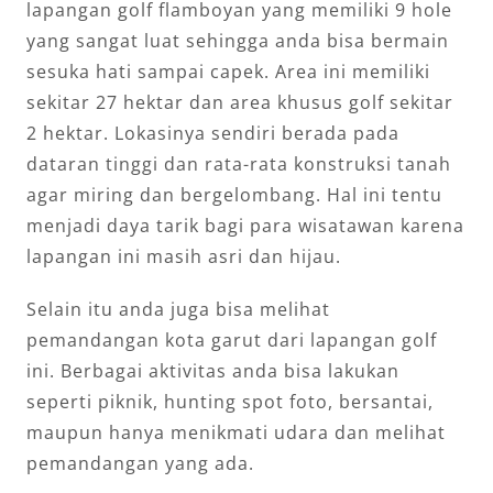
lapangan golf flamboyan yang memiliki 9 hole
yang sangat luat sehingga anda bisa bermain
sesuka hati sampai capek. Area ini memiliki
sekitar 27 hektar dan area khusus golf sekitar
2 hektar. Lokasinya sendiri berada pada
dataran tinggi dan rata-rata konstruksi tanah
agar miring dan bergelombang. Hal ini tentu
menjadi daya tarik bagi para wisatawan karena
lapangan ini masih asri dan hijau.
Selain itu anda juga bisa melihat
pemandangan kota garut dari lapangan golf
ini. Berbagai aktivitas anda bisa lakukan
seperti piknik, hunting spot foto, bersantai,
maupun hanya menikmati udara dan melihat
pemandangan yang ada.