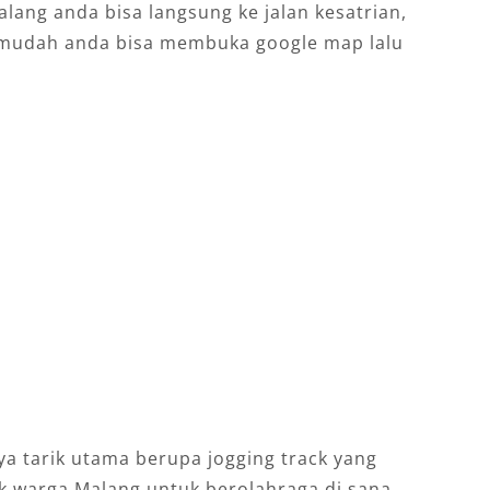
ang anda bisa langsung ke jalan kesatrian,
h mudah anda bisa membuka google map lalu
a tarik utama berupa jogging track yang
ak warga Malang untuk berolahraga di sana