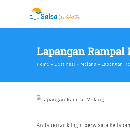
Skip
to
content
Lapangan Rampal 
Home
Destinasi
Malang
Lapangan R
Anda tertarik ingin berwisata ke lapa