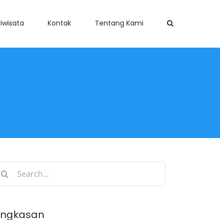
iwisata
Kontak
Tentang Kami
earch
r:
ingkasan