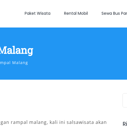
Paket Wisata
Rental Mobil
Sewa Bus Par
Malang
ampal Malang
S
fo
ngan rampal malang, kali ini salsawisata akan
R