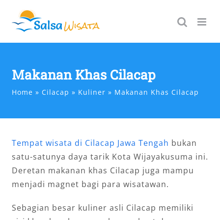
Skip
to
content
Makanan Khas Cilacap
Home
Cilacap
Kuliner
Makanan Khas Cilacap
Tempat wisata di Cilacap Jawa Tengah
bukan
satu-satunya daya tarik Kota Wijayakusuma ini.
Deretan makanan khas Cilacap juga mampu
menjadi magnet bagi para wisatawan.
Sebagian besar kuliner asli Cilacap memiliki