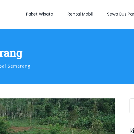
Paket Wisata
Rental Mobil
Sewa Bus Par
rang
pal Semarang
S
fo
R