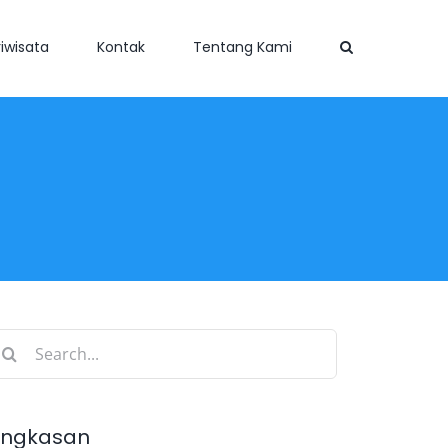
iwisata
Kontak
Tentang Kami
earch
r:
ingkasan