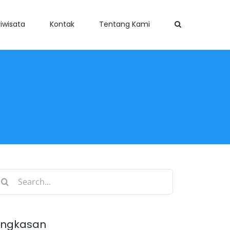
iwisata
Kontak
Tentang Kami
earch
r:
ingkasan