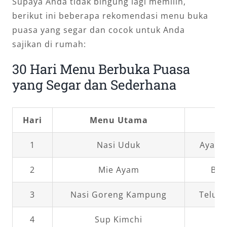
Supaya Anda tidak bingung lagi memilih,
berikut ini beberapa rekomendasi menu buka
puasa yang segar dan cocok untuk Anda
sajikan di rumah:
30 Hari Menu Berbuka Puasa
yang Segar dan Sederhana
Hari
Menu Utama
1
Nasi Uduk
Ayam 
2
Mie Ayam
Bak
3
Nasi Goreng Kampung
Telur 
4
Sup Kimchi
Te