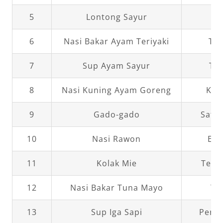
5
Lontong Sayur
Or
6
Nasi Bakar Ayam Teriyaki
Tum
7
Sup Ayam Sayur
Ta
8
Nasi Kuning Ayam Goreng
Ker
9
Gado-gado
Sate 
10
Nasi Rawon
Emp
11
Kolak Mie
Temp
12
Nasi Bakar Tuna Mayo
Ta
13
Sup Iga Sapi
Perke