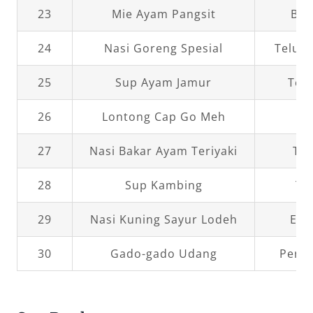
23
Mie Ayam Pangsit
Bak
24
Nasi Goreng Spesial
Telur 
25
Sup Ayam Jamur
Tem
26
Lontong Cap Go Meh
Or
27
Nasi Bakar Ayam Teriyaki
Tum
28
Sup Kambing
Ta
29
Nasi Kuning Sayur Lodeh
Emp
30
Gado-gado Udang
Perke