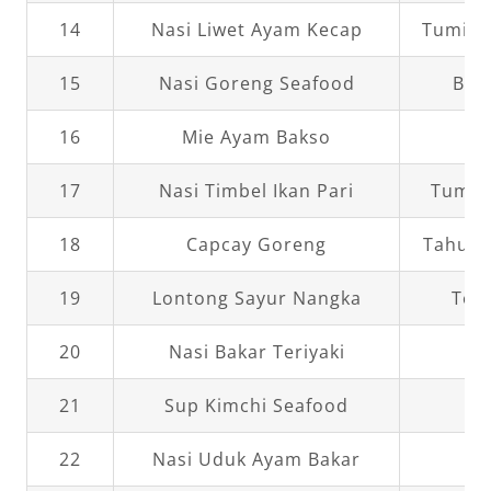
14
Nasi Liwet Ayam Kecap
Tumis 
15
Nasi Goreng Seafood
Bak
16
Mie Ayam Bakso
17
Nasi Timbel Ikan Pari
Tumis
18
Capcay Goreng
Tahu G
19
Lontong Sayur Nangka
Tem
20
Nasi Bakar Teriyaki
Or
21
Sup Kimchi Seafood
Te
22
Nasi Uduk Ayam Bakar
S