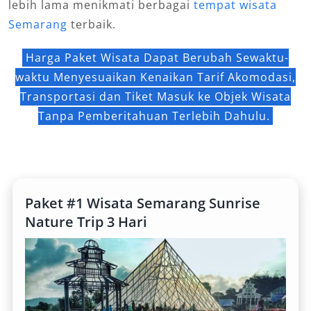
lebih lama menikmati berbagai
tempat wisata
Semarang
terbaik.
Harga Paket Wisata Dapat Berubah Sewaktu-
waktu Menyesuaikan Kenaikan Tarif Akomodasi,
Transportasi dan Tiket Masuk ke Objek Wisata
Tanpa Pemberitahuan Terlebih Dahulu.
Paket #1 Wisata Semarang Sunrise
Nature Trip 3 Hari