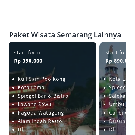
Paket Wisata Semarang Lainnya
start form:
start form:
Rp 390.000
Rp 890.000
Kuil Sam Poo Kong
Kota Lam
Kota Lama
Spiegel Ba
Spiegel Bar & Bistro
Saloka Th
Lawang Sewu
Umbul Sid
Pagoda Watugong
Candi Ge
Alam Indah Resto
Dusun Sum
Dll
Dll