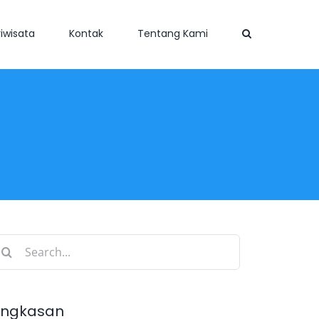
iwisata
Kontak
Tentang Kami
earch
r:
ingkasan