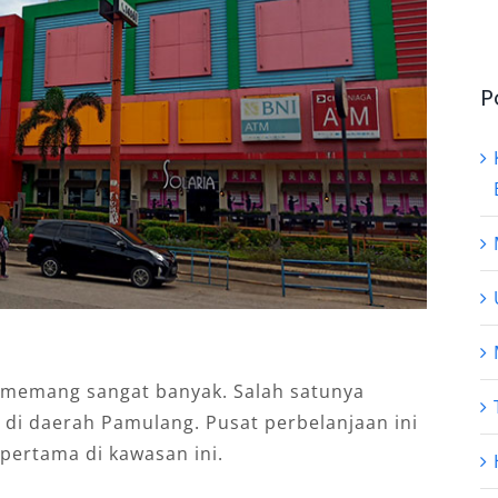
P
memang sangat banyak. Salah satunya
di daerah Pamulang. Pusat perbelanjaan ini
 pertama di kawasan ini.