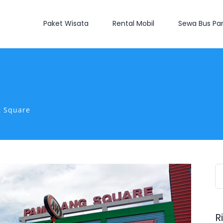
Paket Wisata
Rental Mobil
Sewa Bus Par
 Square
S
fo
R