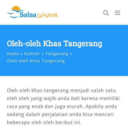
Skip
to
content
Oleh-oleh Khas Tangerang
Home
Kuliner
Tangerang
Oleh-oleh Khas Tangerang
Oleh oleh khas tangerang menjadi salah satu
oleh oleh yang wajib anda beli karena memiliki
rasa yang enak dan juga murah. Apabila anda
sedang dalam perjalanan anda bisa mencari
beberapa oleh oleh berikut ini.