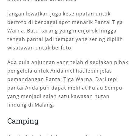
Jangan lewatkan juga kesempatan untuk
berfoto di berbagai spot menarik Pantai Tiga
Warna. Batu karang yang menjorok hingga
tengah pantai jadi tempat yang sering dipilih
wisatawan untuk berfoto.
Ada pula anjungan yang telah disediakan pihak
pengelola untuk Anda melihat lebih jelas
pemandangan Pantai Tiga Warna. Dari tepi
pantai Anda pun dapat melihat Pulau Sempu
yang menjadi salah satu kawasan hutan
lindung di Malang.
Camping