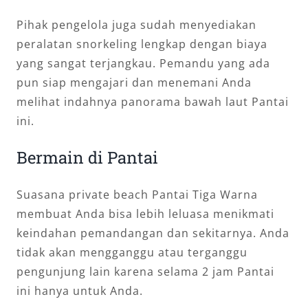
Pihak pengelola juga sudah menyediakan
peralatan snorkeling lengkap dengan biaya
yang sangat terjangkau. Pemandu yang ada
pun siap mengajari dan menemani Anda
melihat indahnya panorama bawah laut Pantai
ini.
Bermain di Pantai
Suasana private beach Pantai Tiga Warna
membuat Anda bisa lebih leluasa menikmati
keindahan pemandangan dan sekitarnya. Anda
tidak akan mengganggu atau terganggu
pengunjung lain karena selama 2 jam Pantai
ini hanya untuk Anda.