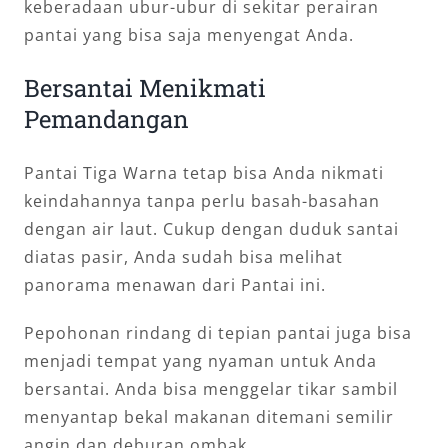
keberadaan ubur-ubur di sekitar perairan
pantai yang bisa saja menyengat Anda.
Bersantai Menikmati
Pemandangan
Pantai Tiga Warna tetap bisa Anda nikmati
keindahannya tanpa perlu basah-basahan
dengan air laut. Cukup dengan duduk santai
diatas pasir, Anda sudah bisa melihat
panorama menawan dari Pantai ini.
Pepohonan rindang di tepian pantai juga bisa
menjadi tempat yang nyaman untuk Anda
bersantai. Anda bisa menggelar tikar sambil
menyantap bekal makanan ditemani semilir
angin dan deburan ombak.