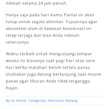
nikmati selama 24 jam penuh.
Hanya saja pada hari Kamis Pantai ini akan
tutup untuk segala aktivitas. Tujuannya agar
ekosistem alam di kawasan konservasi ini
tetap terjaga dan bisa Anda nikmati
seterusnya.
Waktu terbaik untuk mengunjungi tempat
wisata ini biasanya saat pagi hari atau sore
hari ketika matahari belum terlalu panas.
Usahakan juga datang berkunjung saat musim
panas agar liburan Anda tidak terganggu
hujan.
By
An Nahal
Categories:
Destinasi
,
Malang