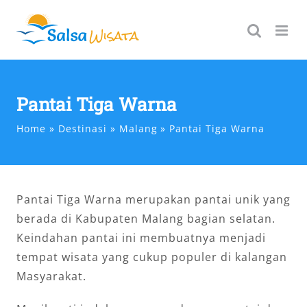
Skip
to
content
Pantai Tiga Warna
Home
Destinasi
Malang
Pantai Tiga Warna
Pantai Tiga Warna merupakan pantai unik yang
berada di Kabupaten Malang bagian selatan.
Keindahan pantai ini membuatnya menjadi
tempat wisata yang cukup populer di kalangan
Masyarakat.