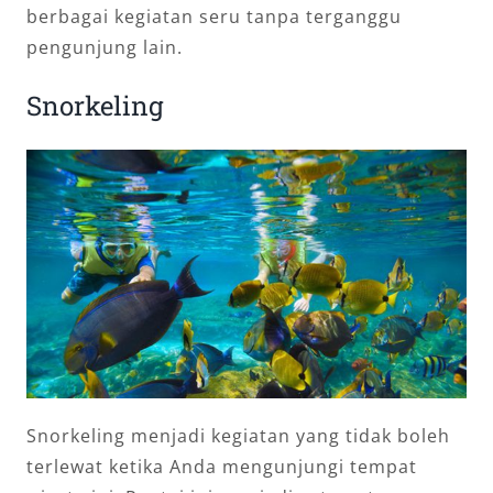
berbagai kegiatan seru tanpa terganggu
pengunjung lain.
Snorkeling
Snorkeling menjadi kegiatan yang tidak boleh
terlewat ketika Anda mengunjungi tempat