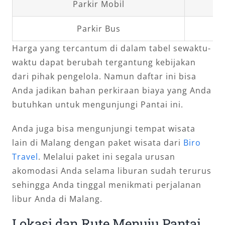
Parkir Mobil
Parkir Bus
Harga yang tercantum di dalam tabel sewaktu-
waktu dapat berubah tergantung kebijakan
dari pihak pengelola. Namun daftar ini bisa
Anda jadikan bahan perkiraan biaya yang Anda
butuhkan untuk mengunjungi Pantai ini.
Anda juga bisa mengunjungi tempat wisata
lain di Malang dengan paket wisata dari
Biro
Travel
. Melalui paket ini segala urusan
akomodasi Anda selama liburan sudah terurus
sehingga Anda tinggal menikmati perjalanan
libur Anda di Malang.
Lokasi dan Rute Menuju Pantai