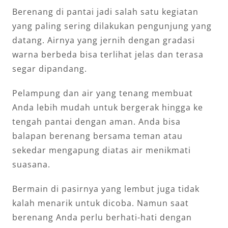
Berenang di pantai jadi salah satu kegiatan
yang paling sering dilakukan pengunjung yang
datang. Airnya yang jernih dengan gradasi
warna berbeda bisa terlihat jelas dan terasa
segar dipandang.
Pelampung dan air yang tenang membuat
Anda lebih mudah untuk bergerak hingga ke
tengah pantai dengan aman. Anda bisa
balapan berenang bersama teman atau
sekedar mengapung diatas air menikmati
suasana.
Bermain di pasirnya yang lembut juga tidak
kalah menarik untuk dicoba. Namun saat
berenang Anda perlu berhati-hati dengan