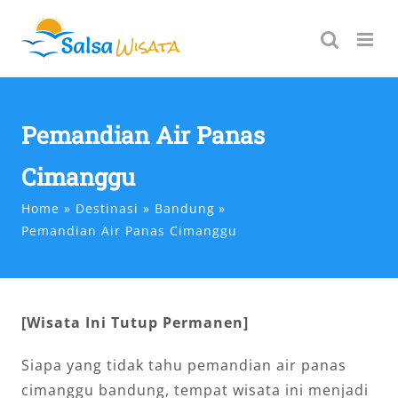
Skip
to
content
Pemandian Air Panas
Cimanggu
Home
Destinasi
Bandung
Pemandian Air Panas Cimanggu
[Wisata Ini Tutup Permanen]
Siapa yang tidak tahu pemandian air panas
cimanggu bandung, tempat wisata ini menjadi