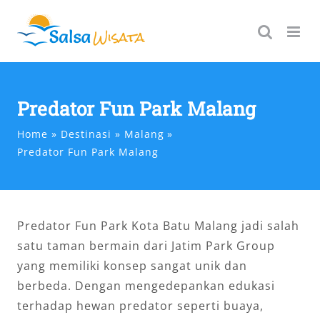
Skip
to
content
Predator Fun Park Malang
Home
Destinasi
Malang
Predator Fun Park Malang
Predator Fun Park Kota Batu Malang jadi salah
satu taman bermain dari Jatim Park Group
yang memiliki konsep sangat unik dan
berbeda. Dengan mengedepankan edukasi
terhadap hewan predator seperti buaya,