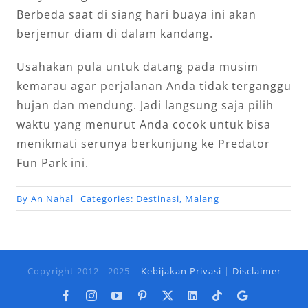
Berbeda saat di siang hari buaya ini akan
berjemur diam di dalam kandang.
Usahakan pula untuk datang pada musim
kemarau agar perjalanan Anda tidak terganggu
hujan dan mendung. Jadi langsung saja pilih
waktu yang menurut Anda cocok untuk bisa
menikmati serunya berkunjung ke Predator
Fun Park ini.
By
An Nahal
Categories:
Destinasi
,
Malang
Copyright 2012 - 2025 |
Kebijakan Privasi
|
Disclaimer
Facebook
Instagram
YouTube
Pinterest
X
LinkedIn
Tiktok
Google
Business