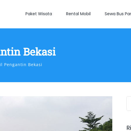
Paket Wisata
Rental Mobil
Sewa Bus Par
ntin Bekasi
l Pengantin Bekasi
S
fo
R