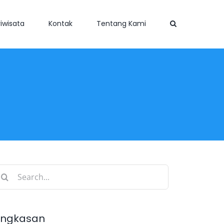
iwisata
Kontak
Tentang Kami
earch
r:
ingkasan