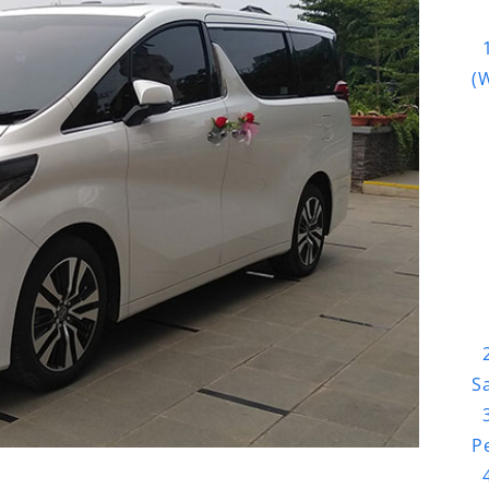
(
S
P