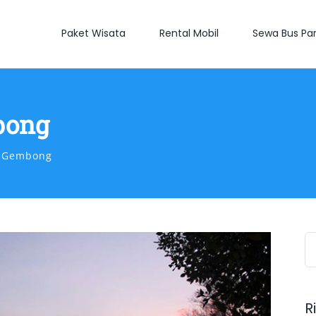
Paket Wisata
Rental Mobil
Sewa Bus Par
bong
a Gembong
S
fo
R