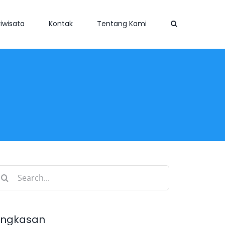
iwisata
Kontak
Tentang Kami
earch
r:
ingkasan