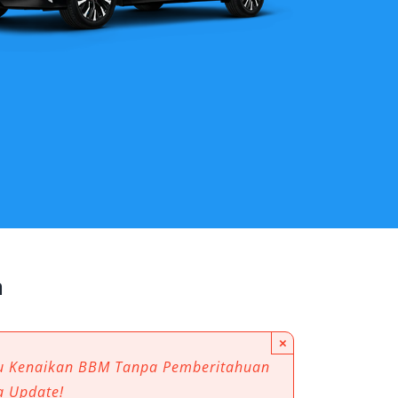
a
×
au Kenaikan BBM Tanpa Pemberitahuan
a Update!