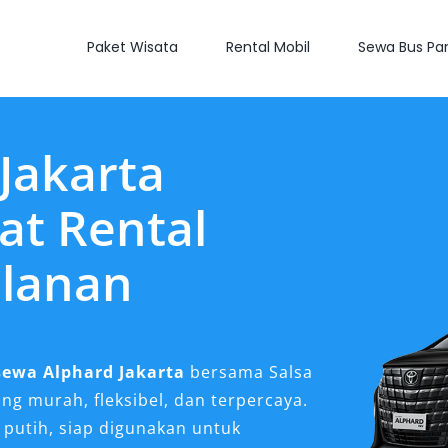
Paket Wisata
Rental Mobil
Sewa Bus Par
Jakarta
at Rental
ulanan
sewa Alphard Jakarta
bersama Salsa
ang murah, fleksibel, dan terpercaya.
 putih, siap digunakan untuk