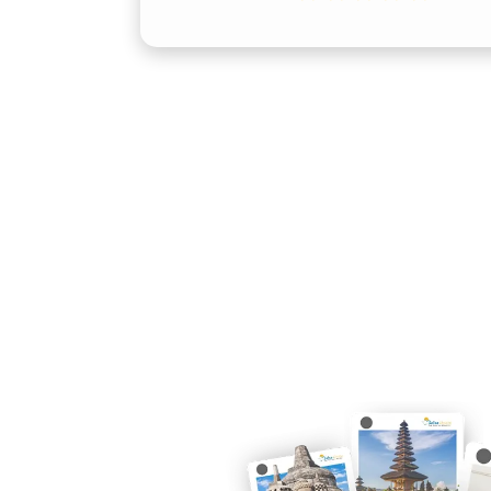
Keamanan menjadi prioritas dalam seti
dengan sistem pengereman ABS, tujuh a
keselamatan Toyota Safety Sense. San
Alphard Jakarta yang mengutamakan k
jemput Bandara Soekarno–Hatta, Halim
4. Desain Elegan dan Berwi
Alphard memiliki tampilan eksterior y
pilihan warna hitam dan putih yang m
berbagai keperluan seperti perjalana
acara pribadi. Banyak pelanggan renta
mobil ini karena kesan profesional yan
5. Fleksibilitas Layanan Rent