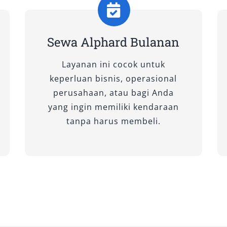
ginkan kabin luas dan sistem
hadir dengan nuansa kemewahan. Cocok
rti sewa Alphard bulanan atau
Sewa Alphard Bulanan
Layanan ini cocok untuk
Non-Premium Color)
keperluan bisnis, operasional
perusahaan, atau bagi Anda
yang ingin memiliki kendaraan
 fleksibel dan fitur hiburan modern,
tanpa harus membeli.
an keluarga maupun perusahaan.
tetap memancarkan kesan eksklusif.
nawarkan kabin lega, performa stabil,
Ideal untuk Anda yang mencari opsi
etap mempertahankan kualitas dan