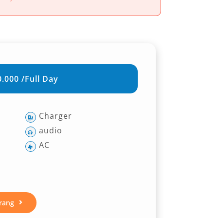
.000 /Full Day
Charger
audio
AC
rang