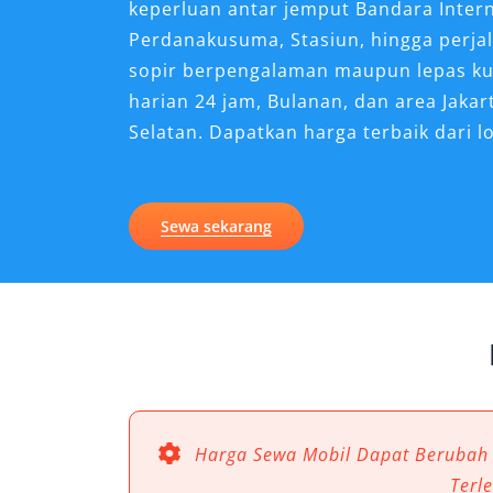
keperluan antar jemput Bandara Inter
Perdanakusuma, Stasiun, hingga perja
sopir berpengalaman maupun lepas ku
harian 24 jam, Bulanan, dan area Jakart
Selatan. Dapatkan harga terbaik dari l
Keunggulan Mobil Alphard 
Jakarta
Sewa sekarang
Toyota Alphard hadir sebagai solusi 
bisnis, wisata keluarga, atau transporta
jika permintaan akan rental mobil Alph
mobil ini menawarkan nilai lebih diba
Berikut adalah enam keunggulan mobi
untuk digunakan di Jakarta:
Harga Sewa Mobil Dapat Berubah
1. Kenyamanan Interior Kel
Terl