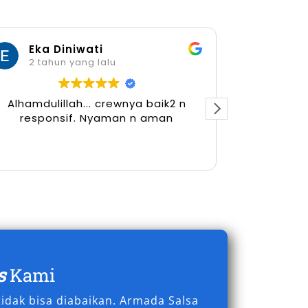
Eka Diniwati
Her
2 tahun yang lalu
2 tah
Alhamdulillah... crewnya baik2 n
responsif. Nyaman n aman
s
Kami
idak bisa diabaikan. Armada Salsa