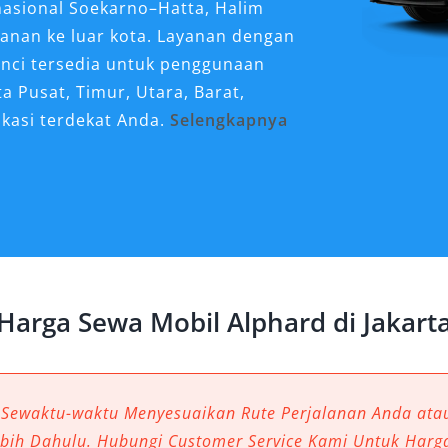
nasional Soekarno–Hatta, Halim
lanan ke luar kota. Layanan dengan
nci tersedia untuk penggunaan
a Pusat, Timur, Utara, Barat,
okasi terdekat Anda.
Selengkapnya
untuk Perjalanan di
unggulan untuk kebutuhan perjalanan
si eksekutif di Jakarta. Tidak heran
ard Jakarta terus meningkat, karena
Harga Sewa Mobil Alphard di Jakart
ndingkan kendaraan MPV lainnya.
l Alphard yang membuatnya ideal
 Sewaktu-waktu Menyesuaikan Rute Perjalanan Anda at
as Premium
ebih Dahulu. Hubungi Customer Service Kami Untuk Harg