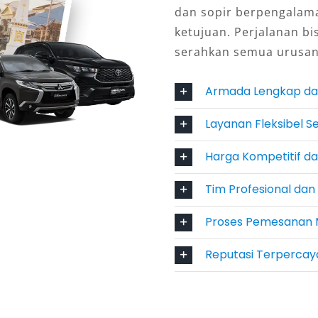
dan sopir berpengalam
akarta menawarkan paket lepas kunci,
ketujuan. Perjalanan bi
 yang bisa disesuaikan dengan
serahkan semua urusan
 kualitas menjadikan Alphard
luxury MPV.
Armada Lengkap da
 Sewa Kompetitif
Layanan Fleksibel S
harga sewa Alphard di Jakarta tetap
Harga Kompetitif d
manfaat dan kenyamanan yang
Tim Profesional da
n dari lokasi terdekat di Jakarta
membuat proses pemesanan lebih
Proses Pemesanan 
Reputasi Terpercay
k heran jika Alphard menjadi pilihan
. Untuk Anda yang mencari layanan
ya, pastikan memilih penyedia yang