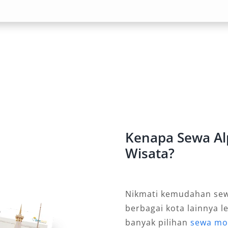
ap perjalanan. Alphard dilengkapi
irbag, kamera belakang, dan fitur
gat cocok bagi pelanggan sewa
eselamatan, terutama untuk antar
, dan Stasiun.
bawa
ang gagah dan elegan, tersedia dalam
Kenapa Sewa Alp
enambah kesan eksklusif. Cocok untuk
Wisata?
n dinas, kunjungan tamu VIP, maupun
l Alphard Jakarta murah memilih
g ditampilkan.
Nikmati kemudahan sewa
berbagai kota lainnya l
al
banyak pilihan
sewa mob