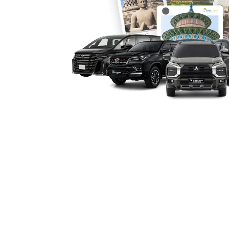
Banyak penyedia sewa mobil Alphard J
dengan sopir, hingga layanan bulanan,
kebutuhan. Kombinasi fleksibilitas dan
kendaraan paling diminati di kategori 
6. Nilai Investasi dan Harga
Meskipun tergolong kendaraan mewah, 
kompetitif jika dibandingkan dengan 
ditawarkan. Ditambah lagi, akses layana
Utara, Barat, Timur, dan sekitarnya 
praktis dan cepat.
Dengan segala keunggulan di atas, tida
utama bagi banyak kalangan di Jakarta
rental mobil Alphard Jakarta terperca