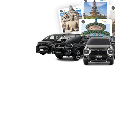
dengan pilihan unit yang lengkap dan
setiap perjalanan memiliki karakterist
menyediakan berbagai tipe Hiace yang
Anda. Mulai dari kegiatan perusahaan, 
rombongan, armada kami siap menunja
maupun luar kota.
1. HiAce Premio
Toyota HiAce Premio adalah pilihan id
wisata yang mengutamakan kenyamanan
dengan kapasitas penumpang hingga 12
ganda, seatbelt di setiap kursi, sistem
memberikan keleluasaan bergerak. Coc
tour, atau perjalanan antar provinsi. 
tersedia dengan pilihan dengan sopir 
maupun bulanan.