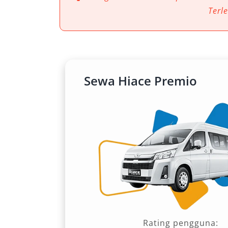
Terl
1. Kapasitas Penumpang ya
Salah satu alasan utama mengapa Hiace
tampung yang besar. Tersedia dalam 
Premio Luxury, kendaraan ini mampu
Sewa Hiace Premio
dengan ruang kaki yang lega dan tata le
sangat cocok untuk kebutuhan perjala
wisatawan, atau kunjungan kerja tim d
2. Interior Premium dan Fit
Untuk menunjang kenyamanan selama 
Jakarta, interior Hiace dirancang den
dari sistem AC double blower, reclinin
hiburan multimedia, semuanya diran
Rating pengguna: