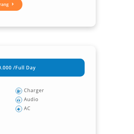
rang
.000 /Full Day
Charger
Audio
AC