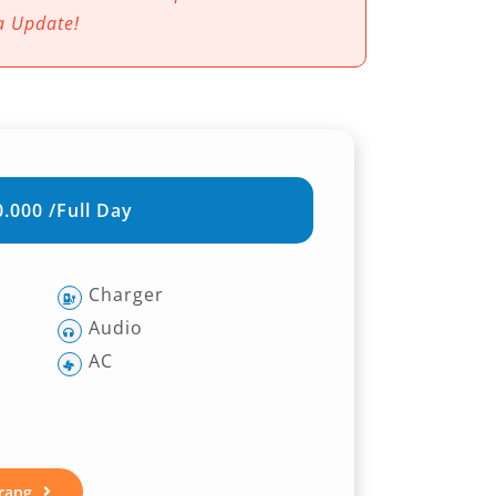
a Update!
.000 /Full Day
Charger
Audio
AC
rang