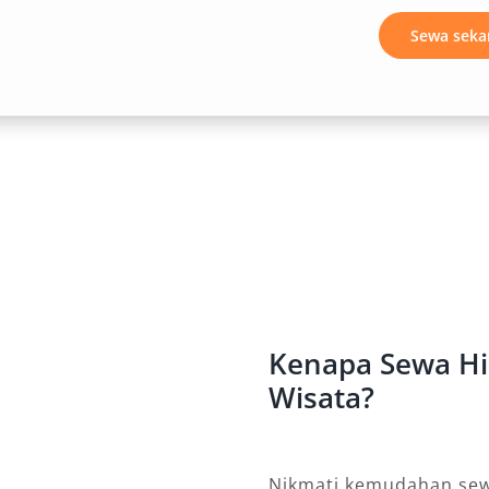
itas layanan. Ditambah lagi, lokasi
Sewa seka
ah dijangkau turut menjadi nilai
 Anda yang mencari kenyamanan,
satu paket kendaraan. Dengan
karta, baik untuk kebutuhan pribadi,
 wisata ke luar kota, kendaraan ini
ara interior luas, performa tangguh,
iace sebagai kendaraan terbaik untuk
Kenapa Sewa Hia
mi Sewakan
Wisata?
asi grup yang nyaman, aman, dan
anan rental mobil Hiace Jakarta
Nikmati kemudahan sewa