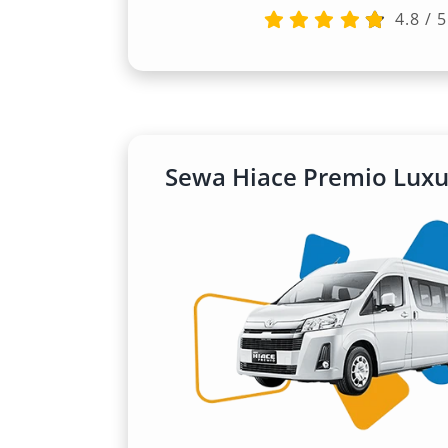
berkendara yang menyenangkan, baik 
4.8
/
5
luar kota Jakarta.
3. Performa Mesin Andal dan
Didukung mesin diesel berkapasitas b
terbukti tangguh dan efisien untuk berb
Sewa Hiace Premio Luxu
digunakan untuk antar jemput Bandar
Perdanakusuma, Stasiun, atau mengelili
Barat, dan Timur, kendaraan ini teta
4. Aman dan Stabil di Jalan
Keamanan menjadi faktor penting dal
dilengkapi fitur keselamatan seperti ABS
dan sistem suspensi stabil yang membu
Jakarta yang padat dan sering tidak ra