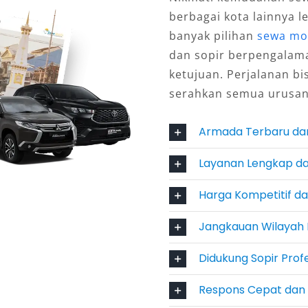
 berkualitas. Kami memahami bahwa
berbagai kota lainnya l
ik berbeda, oleh karena itu kami
banyak pilihan
sewa mob
 siap disesuaikan dengan kebutuhan
dan sopir berpengalam
acara keluarga, hingga wisata
ketujuan. Perjalanan bi
ng perjalanan Anda di dalam
serahkan semua urusan
Armada Terbaru da
Layanan Lengkap da
eal untuk perjalanan bisnis maupun
 dan efisiensi. Didesain modern
Harga Kompetitif d
 orang, model ini dilengkapi AC
Jangkauan Wilayah 
 hiburan, serta kabin luas yang
ok untuk antar jemput bandara, city
Didukung Sopir Pro
Layanan sewa Hiace Premio Jakarta
maupun lepas kunci, baik harian
Respons Cepat dan