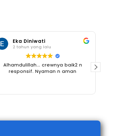
Eka Diniwati
Her
2 tahun yang lalu
2 tah
Alhamdulillah... crewnya baik2 n
responsif. Nyaman n aman