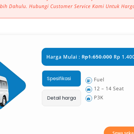
ebih Dahulu. Hubungi Customer Service Kami Untuk Harg
ng Luas dan Nyaman
 menjadi pilihan favorit adalah daya
varian Hiace Commuter dan Hiace
 menampung 11 hingga 16 penumpang
tak kursi yang ergonomis. Fitur ini
Harga Mulai :
Rp1.650.000
Rp 1.400
nan keluarga besar, rombongan
alam jumlah banyak.
Spesifikasi
Fuel
ur Modern
12 – 14 Seat
P3K
Detail harga
perjalanan di tengah kemacetan
gan standar kenyamanan tinggi. Mulai
g seat, port USB, hingga sistem
cang untuk memberi pengalaman
Sewa seka