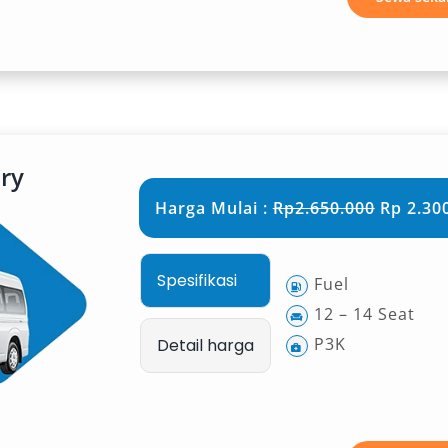
untuk rute dalam kota maupun ke
 Efisien
esar yang hemat bahan bakar, Hiace
agai kondisi jalan. Baik saat
ry
a Soekarno–Hatta, Halim
Harga Mulai :
Rp2.650.000
Rp 2.300
ngi Jakarta Pusat, Selatan, Utara,
p mampu memberikan performa stabil.
Spesifikasi
Fuel
an Perkotaan
12 – 14 Seat
P3K
Detail harga
am memilih kendaraan sewaan. Hiace
, airbag, seatbelt di setiap kursi,
atnya ideal untuk melintasi jalanan
ta. Ini menjadikan layanan sewa mobil