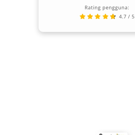
harga kompetitif tanpa mengurangi kual
Rating pengguna:
rental Hiace Jakarta terdekat yang mud
4.7
/
5
tambah.
Toyota Hiace adalah solusi ideal bagi
efisiensi, dan kapasitas besar dalam 
berbagai pilihan layanan sewa Hiace Ja
perjalanan dinas, antar jemput, hingga
selalu menjadi andalan. Kombinasi ant
dan fleksibilitas layanan menjadikan H
menunjang mobilitas di ibu kota.
Tipe Mobil Hiace yang Ka
Dalam memenuhi kebutuhan transport
efisien, Salsa Wisata menghadirkan lay