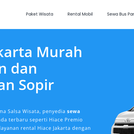
Paket Wisata
Rental Mobil
Sewa Bus Par
karta Murah
n dan
an Sopir
ma Salsa Wisata, penyedia
sewa
da terbaru seperti Hiace Premio
layanan rental Hiace Jakarta dengan