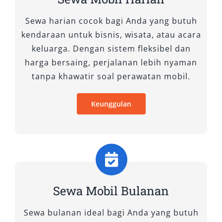
Mitsubishi Pajero Sport adalah SUV tangguh
yang siap menghadapi berbagai tantangan.
Sewa harian cocok bagi Anda yang butuh
Dengan performa yang mumpuni dan fitur-fitur
kendaraan untuk bisnis, wisata, atau acara
off-road yang handal, Pajero Sport cocok bagi
keluarga. Dengan sistem fleksibel dan
Anda yang berjiwa petualang.
harga bersaing, perjalanan lebih nyaman
tanpa khawatir soal perawatan mobil.
11. Toyota Hiace Commuter
Keunggulan
Toyota Hiace Commuter ideal untuk perjalanan
rombongan besar. Kabinnya yang luas dapat
menampung banyak penumpang dengan
nyaman, cocok untuk keperluan wisata, antar
jemput, atau perjalanan dinas.
12. Toyota Hiace Premio
Sewa Mobil Bulanan
Toyota Hiace Premio menawarkan kenyamanan
Sewa bulanan ideal bagi Anda yang butuh