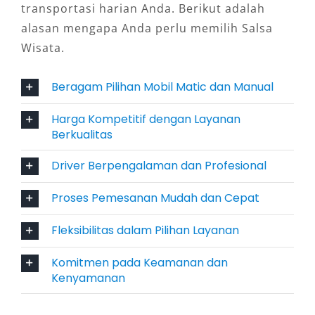
transportasi harian Anda. Berikut adalah
dimensi yang mirip Avanza, Xenia menawarkan
alasan mengapa Anda perlu memilih Salsa
kenyamanan dan efisiensi yang baik, ideal
Wisata.
untuk perjalanan dalam kota maupun luar kota
dengan budget yang lebih terjangkau.
Beragam Pilihan Mobil Matic dan Manual
3. Mitsubishi Xpander: Tampil Gaya dengan
Harga Kompetitif dengan Layanan
Fitur Modern
Berkualitas
Mitsubishi Xpander hadir dengan desain yang
Driver Berpengalaman dan Profesional
modern dan fitur-fitur canggih. Kabinnya yang
Proses Pemesanan Mudah dan Cepat
luas dan nyaman menjadikannya pilihan
menarik bagi keluarga yang menginginkan
Fleksibilitas dalam Pilihan Layanan
tampilan yang lebih stylish dan performa yang
mumpuni.
Komitmen pada Keamanan dan
Kenyamanan
4. Toyota Innova Reborn