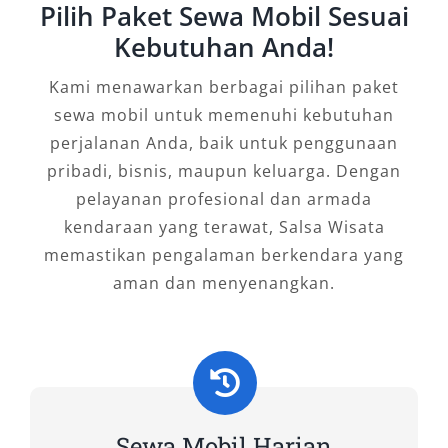
Pilih Paket Sewa Mobil Sesuai
8. Toyota Fortuner
Kebutuhan Anda!
Toyota Fortuner hadir dengan tampilan gagah
Kami menawarkan berbagai pilihan paket
dan performa tangguh. Mobil SUV ini siap
sewa mobil untuk memenuhi kebutuhan
menemani petualangan Anda di berbagai
perjalanan Anda, baik untuk penggunaan
medan, baik perkotaan maupun off-road.
pribadi, bisnis, maupun keluarga. Dengan
pelayanan profesional dan armada
9. Toyota Camry
kendaraan yang terawat, Salsa Wisata
Toyota Camry menawarkan kenyamanan dan
memastikan pengalaman berkendara yang
prestise dalam balutan sedan premium. Cocok
aman dan menyenangkan.
untuk perjalanan bisnis atau keperluan pribadi
yang membutuhkan tampilan elegan dan
performa handal.
10. Mitsubishi Pajero Sport
Sewa Mobil Harian