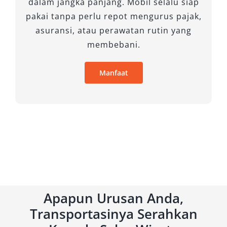
dalam jangka panjang. Mobil selalu siap
bakar, cocok untuk keperluan bisnis logistik
pakai tanpa perlu repot mengurus pajak,
atau transportasi rombongan.
asuransi, atau perawatan rutin yang
membebani.
Dengan beragam pilihan mobil yang kami
sediakan, kami yakin dapat memenuhi
Manfaat
kebutuhan transportasi Anda.
Apapun Urusan Anda,
Transportasinya Serahkan