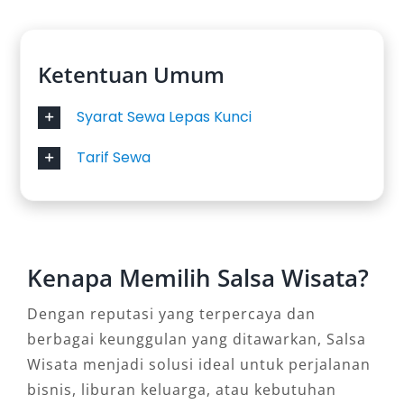
untuk memberikan pengalaman berkendara
yang optimal.
Ketentuan Umum
1. Toyota Avanza
Syarat Sewa Lepas Kunci
Sebagai mobil MPV yang populer di Indonesia,
Tarif Sewa
Toyota Avanza menawarkan kabin yang lapang
dan irit bahan bakar. Cocok untuk perjalanan
keluarga kecil atau kebutuhan mobilitas sehari-
hari di perkotaan. Keandalannya sudah teruji,
menjadikannya pilihan yang tepat untuk
Kenapa Memilih Salsa Wisata?
berbagai keperluan.
Dengan reputasi yang terpercaya dan
2. Daihatsu Xenia
berbagai keunggulan yang ditawarkan, Salsa
Wisata menjadi solusi ideal untuk perjalanan
Daihatsu Xenia hadir sebagai alternatif yang
bisnis, liburan keluarga, atau kebutuhan
ekonomis dan tetap fungsional. Dengan