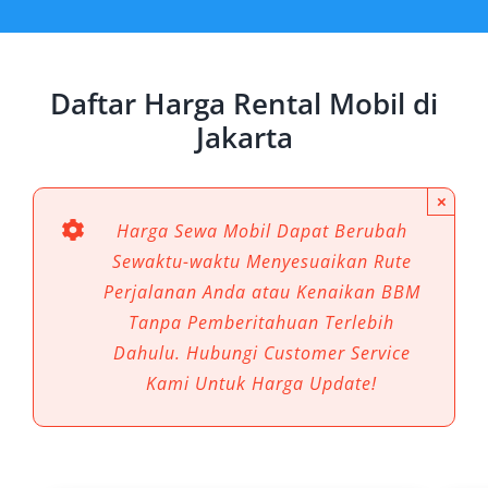
wisatawan. Salah satu solusi terbaik untuk
bepergian dengan nyaman adalah melalui
layanan
sewa mobil Jakarta
.
Daftar Harga Rental Mobil di
Dengan berbagai pilihan kendaraan, mulai dari
Jakarta
city car, SUV, hingga van, Anda dapat
menyesuaikan kebutuhan transportasi baik
×
untuk perjalanan bisnis, liburan keluarga, atau
Harga Sewa Mobil Dapat Berubah
kunjungan singkat di sekitar kota.
Sewaktu-waktu Menyesuaikan Rute
Perjalanan Anda atau Kenaikan BBM
Rental mobil di Jakarta juga memberikan
Tanpa Pemberitahuan Terlebih
fleksibilitas dalam memilih paket sewa, baik
Dahulu. Hubungi Customer Service
harian, mingguan, hingga bulanan, sehingga
Kami Untuk Harga Update!
Anda tidak perlu repot memikirkan
keterbatasan kendaraan umum atau biaya
taksi yang bisa membengkak.