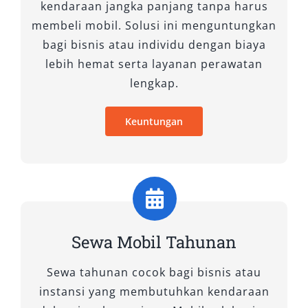
premium dengan kabin yang lebih mewah dan
kendaraan jangka panjang tanpa harus
fitur-fitur yang lebih lengkap. Cocok untuk
membeli mobil. Solusi ini menguntungkan
perjalanan bisnis atau keperluan khusus yang
bagi bisnis atau individu dengan biaya
membutuhkan sentuhan eksklusif.
lebih hemat serta layanan perawatan
lengkap.
13. Toyota Hiace Premio Luxury
Keuntungan
Toyota Hiace Premio Luxury menghadirkan
kemewahan tingkat tinggi dengan interior yang
didesain khusus dan fitur-fitur premium.
Pilihan tepat untuk perjalanan istimewa yang
mengutamakan kenyamanan dan prestise.
14. Isuzu Elf Long
Sewa Mobil Tahunan
Isuzu Elf Long menawarkan solusi efisien untuk
Sewa tahunan cocok bagi bisnis atau
angkutan barang dan orang dalam jumlah
instansi yang membutuhkan kendaraan
besar. Kendaraan ini handal dan irit bahan