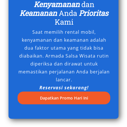
Kenyamanan
dan
Toyota Innova Zenix Hybrid hadir dengan
Keamanan
Anda
Prioritas
teknologi hybrid yang ramah lingkungan dan
Kami
efisien bahan bakar. Mobil ini menawarkan
performa yang bertenaga sekaligus kontribusi
Saat memilih rental mobil,
positif terhadap lingkungan. Pilihan ideal bagi
kenyamanan dan keamanan adalah
yang peduli keberlanjutan.
dua faktor utama yang tidak bisa
diabaikan. Armada Salsa Wisata rutin
7. Toyota Alphard
diperiksa dan dirawat untuk
Toyota Alphard merupakan pilihan tepat bagi
memastikan perjalanan Anda berjalan
Anda yang menginginkan kemewahan dan
lancar.
kenyamanan tingkat tinggi. Kabinnya yang luas
Reservasi sekarang!
dan dilengkapi fitur-fitur premium menjamin
Dapatkan Promo Hari Ini
perjalanan yang berkesan. Cocok untuk
perjalanan bisnis atau liburan keluarga dengan
gaya.