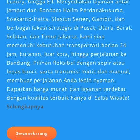
Luxury, hingga Elf. Menyediakan layanan
antar
jemput dari Bandara Halim Perdanakusuma
,
Soekarno-Hatta, Stasiun Senen, Gambir, dan
berbagai lokasi strategis di Pusat, Utara, Barat,
Selatan, dan Timur Jakarta, kami siap
memenuhi kebutuhan transportasi harian 24
jam, bulanan, luar kota, hingga perjalanan ke
Bandung. Pilihan fleksibel dengan sopir atau
lepas kunci, serta transmisi matic dan manual,
membuat perjalanan Anda lebih nyaman.
Dapatkan harga murah dan layanan terdekat
dengan kualitas terbaik hanya di Salsa Wisata!
Selengkapnya
Jakarta, sebagai ibu kota Indonesia,
menawarkan berbagai pilihan transportasi
Sewa sekarang
untuk menunjang mobilitas warganya maupun