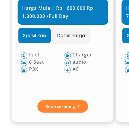
Harga Mulai :
Rp1.600.000
Rp
H
1.300.000 /Full Day
7
Spesifikasi
Detail harga
Fuel
Charger
6 Seat
audio
P3K
AC
Sewa sekarang