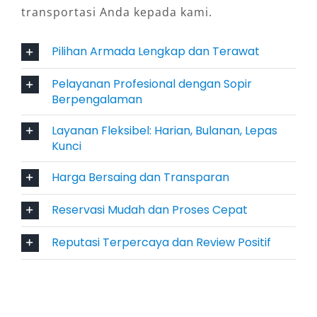
transportasi Anda kepada kami.
kepraktisan dalam koordinasi rombongan juga
lebih terjamin.
Pilihan Armada Lengkap dan Terawat
4. Layanan Fleksibel: Harian,
Pelayanan Profesional dengan Sopir
Bulanan, atau Lepas Kunci
Berpengalaman
Layanan Fleksibel: Harian, Bulanan, Lepas
Penyedia sewa mobil Hiace Magelang
Kunci
umumnya menawarkan durasi sewa yang
fleksibel. Anda bisa memilih sewa harian 24
Harga Bersaing dan Transparan
jam, mingguan, atau kontrak bulanan sesuai
Reservasi Mudah dan Proses Cepat
kebutuhan. Bagi pengguna yang sudah
berpengalaman, pilihan lepas kunci juga
Reputasi Terpercaya dan Review Positif
tersedia dengan syarat tertentu. Sementara
bagi yang ingin kenyamanan penuh, rental
Hiace Magelang dengan sopir lokal menjadi
opsi paling praktis.