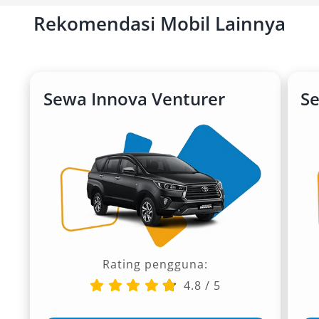
Rekomendasi Mobil Lainnya
Sewa Innova Venturer
S
Rating pengguna:
4.8
/
5