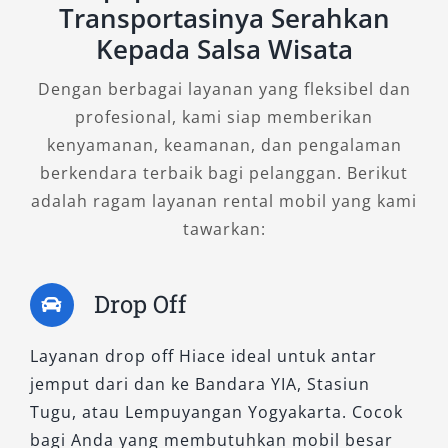
Transportasinya Serahkan
tambahan yang menunjang kenyamanan
Kepada Salsa Wisata
perjalanan jauh. Cocok untuk penjemputan
tamu VIP, acara keluarga, kunjungan bisnis,
Dengan berbagai layanan yang fleksibel dan
maupun perjalanan antar kota ke Bandara YIA
profesional, kami siap memberikan
atau Stasiun Tugu dan Lempuyangan. Dengan
kenyamanan, keamanan, dan pengalaman
desain elegan dan performa mesin yang
berkendara terbaik bagi pelanggan. Berikut
tangguh, HiAce Premio Luxury memberikan
adalah ragam layanan rental mobil yang kami
kesan profesional dan prestisius.
tawarkan:
3. HiAce Commuter
Drop Off
Untuk kebutuhan angkut penumpang dalam
Layanan drop off Hiace ideal untuk antar
jumlah lebih banyak, HiAce Commuter menjadi
jemput dari dan ke Bandara YIA, Stasiun
solusi paling efisien. Mampu menampung
Tugu, atau Lempuyangan Yogyakarta. Cocok
hingga 15–16 penumpang, tipe ini sangat ideal
bagi Anda yang membutuhkan mobil besar
untuk rombongan sekolah, ziarah, perusahaan,