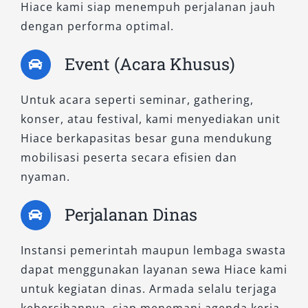
Hiace kami siap menempuh perjalanan jauh
berlangsung lancar dan menyenangkan.
dengan performa optimal.
Untuk informasi lengkap seputar
sewa mobil
Event (Acara Khusus)
Hiace Magelang
, silakan hubungi tim kami
sekarang juga. Dapatkan layanan profesional,
Untuk acara seperti seminar, gathering,
armada terbaik, dan pengalaman berkendara
konser, atau festival, kami menyediakan unit
yang berkesan hanya di Salsa Wisata.
Hiace berkapasitas besar guna mendukung
mobilisasi peserta secara efisien dan
nyaman.
Perjalanan Dinas
Instansi pemerintah maupun lembaga swasta
dapat menggunakan layanan sewa Hiace kami
untuk kegiatan dinas. Armada selalu terjaga
kebersihannya, siap menemani agenda kerja