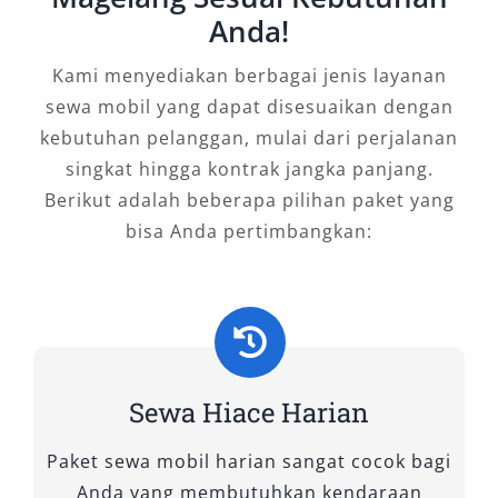
perjalanan. Baik untuk keperluan wisata alam,
Anda!
acara keluarga besar, instansi pemerintahan,
hingga penjemputan bandara, mobil Hiace
Kami menyediakan berbagai jenis layanan
menawarkan solusi praktis yang nyaman dan
sewa mobil yang dapat disesuaikan dengan
ekonomis. Bagi Anda yang mencari rental
kebutuhan pelanggan, mulai dari perjalanan
mobil Hiace Magelang dengan pilihan armada
singkat hingga kontrak jangka panjang.
terbaru dan layanan fleksibel, pastikan memilih
Berikut adalah beberapa pilihan paket yang
penyedia jasa terpercaya seperti Salsa Wisata.
bisa Anda pertimbangkan:
Tipe Mobil Hiace yang Kami
Sewakan
Dalam mendukung kenyamanan dan efisiensi
Sewa Hiace Harian
perjalanan Anda di Magelang dan sekitarnya,
Salsa Wisata menyediakan berbagai pilihan
Paket sewa mobil harian sangat cocok bagi
tipe mobil Hiace untuk disewa, yang siap
Anda yang membutuhkan kendaraan