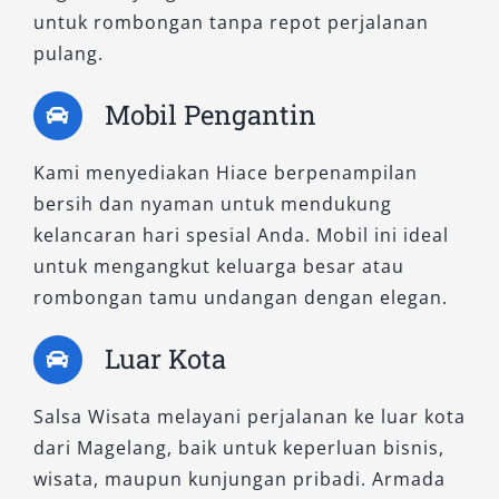
untuk rombongan tanpa repot perjalanan
atau kegiatan komunitas. Kendaraan ini
pulang.
dirancang untuk kenyamanan jangka panjang,
dilengkapi AC ganda dan kursi ergonomis,
Mobil Pengantin
serta bagasi cukup untuk keperluan kelompok.
Rental HiAce Commuter cocok digunakan untuk
Kami menyediakan Hiace berpenampilan
perjalanan harian 24 jam, sewa bulanan,
bersih dan nyaman untuk mendukung
hingga charter ke luar kota dengan harga yang
kelancaran hari spesial Anda. Mobil ini ideal
kompetitif.
untuk mengangkut keluarga besar atau
Dengan menyediakan tiga varian Hiace terbaik
rombongan tamu undangan dengan elegan.
di kelasnya, Salsa Wisata siap mendukung
Luar Kota
segala bentuk mobilitas Anda di Magelang dan
sekitarnya. Baik memilih kenyamanan elegan
Salsa Wisata melayani perjalanan ke luar kota
dari Premio Luxury, kepraktisan HiAce Premio,
dari Magelang, baik untuk keperluan bisnis,
maupun kapasitas besar dari HiAce Commuter,
wisata, maupun kunjungan pribadi. Armada
kami memastikan setiap perjalanan Anda