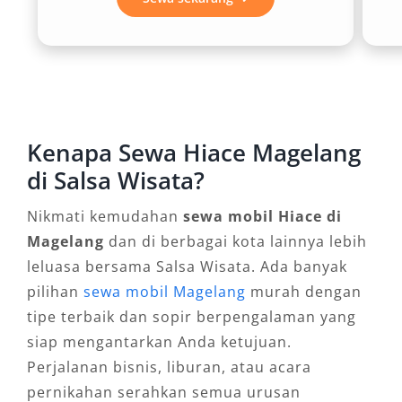
perjalanan jauh seperti ke Borobudur, Ketep
Pass, atau bahkan perjalanan ke luar kota dari
Magelang. Melalui rental mobil Hiace Magelang
yang terpercaya, Anda dapat menikmati
pengalaman berkendara yang aman dan
Kenapa Sewa Hiace Magelang
menyenangkan.
di Salsa Wisata?
3. Efisien untuk Kegiatan Wisata
Nikmati kemudahan
sewa mobil Hiace di
Rombongan
Magelang
dan di berbagai kota lainnya lebih
leluasa bersama Salsa Wisata. Ada banyak
Bagi agen tour, sekolah, atau perusahaan yang
pilihan
sewa mobil Magelang
murah dengan
hendak menyelenggarakan perjalanan edukasi
tipe terbaik dan sopir berpengalaman yang
atau gathering, sewa Hiace Magelang dengan
siap mengantarkan Anda ketujuan.
sopir adalah pilihan efisien. Biaya operasional
Perjalanan bisnis, liburan, atau acara
menjadi lebih hemat jika dibandingkan
pernikahan serahkan semua urusan
menyewa beberapa mobil kecil. Selain itu,