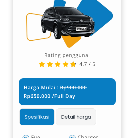
Rating pengguna:
4.7
/
5
Harga Mulai :
Rp900.000
Rp650.000 /Full Day
Spesifikasi
Detail harga
Fuel
Charger