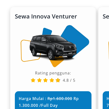
Sewa Innova Venturer
S
Rating pengguna:
4.8
/
5
Harga Mulai :
Rp1.600.000
Rp
H
1.300.000 /Full Day
7