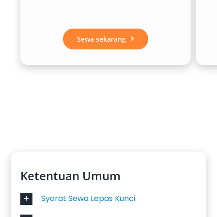
transportasi umum yang cenderung padat dan
kurang privat.
Sewa sekarang
3. Efisiensi Biaya untuk Berbagai
Kebutuhan
Untuk perjalanan rombongan atau aktivitas
intensif, rental mobil Magelang murah sering
kali lebih hemat dibandingkan menggunakan
transportasi online atau taksi berkali-kali.
Biaya dapat dikontrol sejak awal dengan sistem
sewa harian atau paket.
Ketentuan Umum
4. Pilihan Layanan Sesuai
Kebutuhan
Syarat Sewa Lepas Kunci