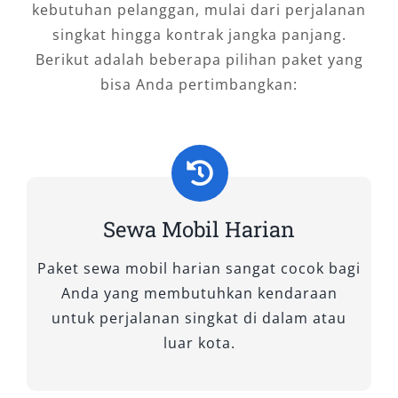
kebutuhan pelanggan, mulai dari perjalanan
Sistem sewa fleksibel (harian, mingguan,
singkat hingga kontrak jangka panjang.
bulanan)
Berikut adalah beberapa pilihan paket yang
GPS dan fitur hiburan pada kendaraan
bisa Anda pertimbangkan:
tertentu
Paket wisata Magelang dan sekitarnya
Fasilitas ini dirancang untuk meningkatkan
kenyamanan sekaligus efisiensi perjalanan
Anda.
Sewa Mobil Harian
Tips Memilih Rental Mobil
Paket sewa mobil harian sangat cocok bagi
Magelang yang Tepat
Anda yang membutuhkan kendaraan
untuk perjalanan singkat di dalam atau
1. Pilih Jasa Rental Mobil
luar kota.
Magelang yang Terpercaya