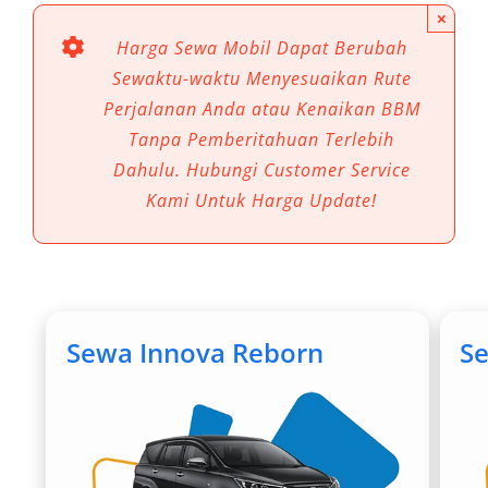
×
Dengan menggunakan
rental mobil Magelang
Harga Sewa Mobil Dapat Berubah
terdekat
, Anda mendapatkan:
Sewaktu-waktu Menyesuaikan Rute
Perjalanan Anda atau Kenaikan BBM
Mobilitas lebih fleksibel tanpa bergantung
Tanpa Pemberitahuan Terlebih
jadwal umum
Dahulu. Hubungi Customer Service
Akses mudah ke destinasi wisata dan area
Kami Untuk Harga Update!
terpencil
Efisiensi waktu untuk perjalanan bisnis
maupun wisata
Manfaat Menggunakan Sewa
Sewa Innova Reborn
S
Mobil Magelang
1. Mobilitas Fleksibel Tanpa Batas
Waktu