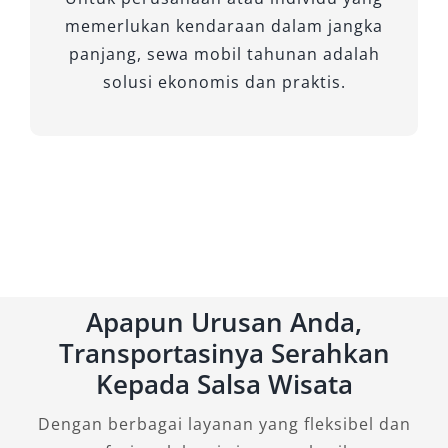
sewa mobil Magelang lebih optimal dan
memerlukan kendaraan dalam jangka
nyaman.
panjang, sewa mobil tahunan adalah
solusi ekonomis dan praktis.
3. Bandingkan Harga dan Paket
Sewa
Jangan langsung memilih harga termurah.
Bandingkan beberapa rental mobil Magelang
murah dengan mempertimbangkan fasilitas,
durasi sewa, serta layanan tambahan. Pastikan
Anda memahami apakah harga sudah
termasuk sopir, BBM, atau hanya sewa
Apapun Urusan Anda,
kendaraan saja.
Transportasinya Serahkan
Kepada Salsa Wisata
4. Periksa Opsi Lepas Kunci atau
Dengan Sopir
Dengan berbagai layanan yang fleksibel dan