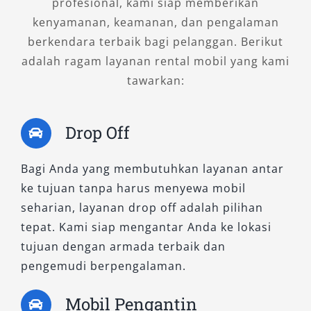
profesional, kami siap memberikan
Jika Anda ingin fleksibilitas penuh, pilih rental
kenyamanan, keamanan, dan pengalaman
mobil Magelang lepas kunci. Namun, jika tidak
berkendara terbaik bagi pelanggan. Berikut
familiar dengan rute atau ingin lebih santai,
adalah ragam layanan rental mobil yang kami
layanan dengan sopir lokal bisa menjadi solusi
tawarkan:
praktis karena lebih efisien dan minim risiko.
Drop Off
5. Cek Kondisi Armada Secara
Detail
Bagi Anda yang membutuhkan layanan antar
ke tujuan tanpa harus menyewa mobil
Sebelum menggunakan layanan jasa sewa
seharian, layanan drop off adalah pilihan
mobil Magelang, pastikan kondisi kendaraan
tepat. Kami siap mengantar Anda ke lokasi
dalam keadaan prima. Periksa rem, ban,
tujuan dengan armada terbaik dan
lampu, AC, serta kebersihan interior. Armada
pengemudi berpengalaman.
yang terawat mencerminkan kualitas layanan
dan menjamin keamanan perjalanan.
Mobil Pengantin