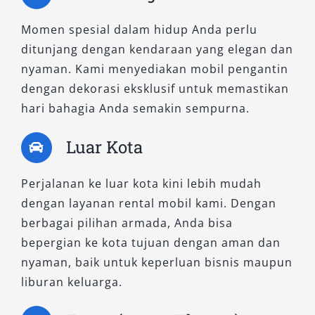
6. Pahami Syarat, Ketentuan, dan
Momen spesial dalam hidup Anda perlu
Biaya Tambahan
ditunjang dengan kendaraan yang elegan dan
nyaman. Kami menyediakan mobil pengantin
Setiap tempat rental mobil Magelang memiliki
dengan dekorasi eksklusif untuk memastikan
aturan berbeda. Perhatikan syarat dokumen,
hari bahagia Anda semakin sempurna.
sistem deposit, batas waktu penggunaan,
hingga biaya overtime. Memahami detail ini
Luar Kota
akan menghindarkan Anda dari biaya tak
terduga.
Perjalanan ke luar kota kini lebih mudah
dengan layanan rental mobil kami. Dengan
7. Pilih Layanan dengan Fasilitas
berbagai pilihan armada, Anda bisa
Lengkap
bepergian ke kota tujuan dengan aman dan
nyaman, baik untuk keperluan bisnis maupun
Utamakan sewa mobil Magelang rating
liburan keluarga.
tertinggi yang menawarkan fasilitas lengkap
seperti antar-jemput bandara, asuransi