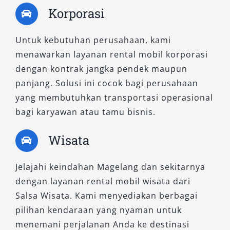
untuk acara spesial
Korporasi
Perusahaan & Institusi:
Transportasi
operasional yang praktis
Untuk kebutuhan perusahaan, kami
Kebutuhan Darurat:
Solusi cepat saat
menawarkan layanan rental mobil korporasi
membutuhkan kendaraan mendadak
dengan kontrak jangka pendek maupun
panjang. Solusi ini cocok bagi perusahaan
Memilih
rental mobil Magelang
yang tepat
yang membutuhkan transportasi operasional
bukan hanya soal harga, tetapi juga
bagi karyawan atau tamu bisnis.
kenyamanan, keamanan, dan fleksibilitas
layanan. Dengan armada lengkap, fasilitas
Wisata
modern, serta sistem sewa yang mudah,
layanan seperti Salsa Wisata mampu menjadi
Jelajahi keindahan Magelang dan sekitarnya
solusi transportasi yang andal untuk berbagai
dengan layanan rental mobil wisata dari
kebutuhan.
Salsa Wisata. Kami menyediakan berbagai
pilihan kendaraan yang nyaman untuk
Dengan perencanaan yang tepat dan pemilihan
menemani perjalanan Anda ke destinasi
penyedia yang terpercaya, perjalanan Anda di