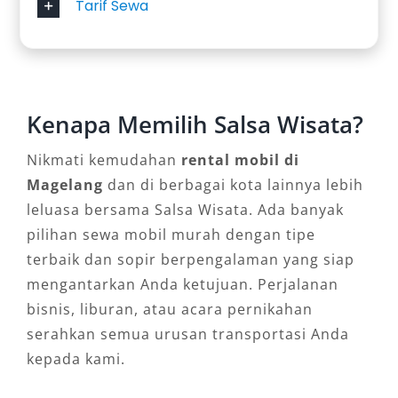
Tarif Sewa
Tersedia opsi rental mobil Magelang lepas
kunci bagi yang ingin berkendara sendiri, serta
layanan dengan sopir profesional untuk
perjalanan lebih praktis. Fleksibilitas ini
memudahkan wisatawan, pebisnis, hingga
Kenapa Memilih Salsa Wisata?
kebutuhan acara khusus.
Nikmati kemudahan
rental mobil di
5. Akses Lebih Mudah ke Berbagai
Magelang
dan di berbagai kota lainnya lebih
leluasa bersama Salsa Wisata. Ada banyak
Destinasi
pilihan sewa mobil murah dengan tipe
terbaik dan sopir berpengalaman yang siap
Dengan kendaraan pribadi, Anda dapat
mengantarkan Anda ketujuan. Perjalanan
menjangkau destinasi populer seperti kawasan
bisnis, liburan, atau acara pernikahan
Borobudur, perbukitan, hingga lokasi wisata
serahkan semua urusan transportasi Anda
tersembunyi yang sulit diakses transportasi
kepada kami.
umum. Hal ini membuat pengalaman
perjalanan lebih maksimal dan efisien.