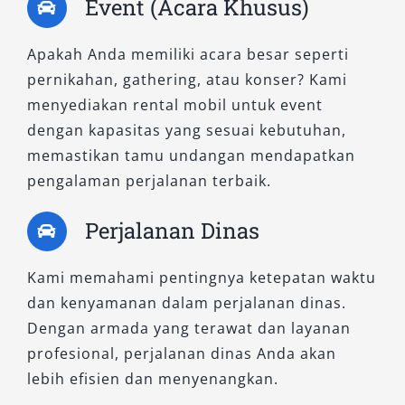
Event (Acara Khusus)
kendaraan, hingga paket wisata. Fasilitas ini
akan meningkatkan kenyamanan dan membuat
Apakah Anda memiliki acara besar seperti
perjalanan Anda lebih praktis serta efisien.
pernikahan, gathering, atau konser? Kami
menyediakan rental mobil untuk event
Rekomendasi Penggunaan
dengan kapasitas yang sesuai kebutuhan,
Rental Mobil di Magelang
memastikan tamu undangan mendapatkan
pengalaman perjalanan terbaik.
Layanan ini cocok untuk berbagai kebutuhan:
Perjalanan Dinas
Wisatawan:
Jelajahi Borobudur dan
destinasi alam dengan lebih leluasa
Kami memahami pentingnya ketepatan waktu
Pebisnis:
Mobilitas efisien untuk meeting
dan kenyamanan dalam perjalanan dinas.
dan perjalanan dinas
Dengan armada yang terawat dan layanan
Keluarga:
Liburan nyaman tanpa repot
profesional, perjalanan dinas Anda akan
transportasi umum
lebih efisien dan menyenangkan.
Event & Pernikahan:
Kendaraan elegan