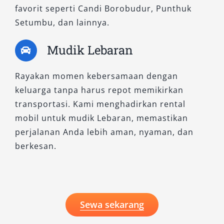
favorit seperti Candi Borobudur, Punthuk
Magelang akan terasa lebih efisien, nyaman,
Setumbu, dan lainnya.
dan berkesan.
Mudik Lebaran
Rayakan momen kebersamaan dengan
keluarga tanpa harus repot memikirkan
transportasi. Kami menghadirkan rental
mobil untuk mudik Lebaran, memastikan
perjalanan Anda lebih aman, nyaman, dan
berkesan.
Sewa sekarang