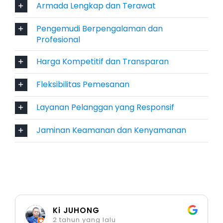
Armada Lengkap dan Terawat
Pilihan Armada Rental Mobil
Pengemudi Berpengalaman dan
Magelang
Profesional
Harga Kompetitif dan Transparan
Salsa Wisata menyediakan beragam kendaraan
yang dapat disesuaikan dengan kebutuhan
Fleksibilitas Pemesanan
perjalanan:
Layanan Pelanggan yang Responsif
Mobil Keluarga & Harian
Jaminan Keamanan dan Kenyamanan
Toyota Avanza
Daihatsu Xenia
Mitsubishi Xpander
Mobil Premium & Bisnis
Ki JUHONG
2 tahun yang lalu