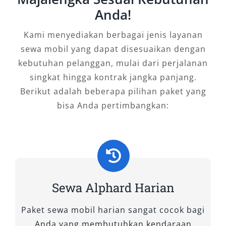
teknologi hybrid yang lebih ramah lingkungan
Anda!
sekaligus hemat bahan bakar. Warna premium
Kami menyediakan berbagai jenis layanan
memberi kesan elegan, ideal untuk Alphard
sewa mobil yang dapat disesuaikan dengan
dengan sopir pada acara resmi maupun sewa
kebutuhan pelanggan, mulai dari perjalanan
Alphard untuk keluarga yang ingin tampil
singkat hingga kontrak jangka panjang.
berkelas.
Berikut adalah beberapa pilihan paket yang
2. New Alphard 2.5 Hybrid G CVT
bisa Anda pertimbangkan:
(Non-Premium Color)
Menghadirkan efisiensi mesin hybrid dengan
pilihan warna standar, tipe ini menawarkan
harga sewa Alphard yang lebih terjangkau.
Sewa Alphard Harian
Cocok untuk perjalanan bisnis harian atau
lepas kunci dengan kenyamanan tetap terjaga.
Paket sewa mobil harian sangat cocok bagi
Anda yang membutuhkan kendaraan