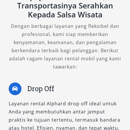
ergonomis. Menjadi pilihan favorit untuk rental
Transportasinya Serahkan
Alphard Majalengka dengan sopir yang
Kepada Salsa Wisata
berpengalaman dalam melayani tamu penting.
Dengan berbagai layanan yang fleksibel dan
7. Alphard 2.5L HEV CVT
profesional, kami siap memberikan
kenyamanan, keamanan, dan pengalaman
Sebagai varian hybrid modern, tipe ini
berkendara terbaik bagi pelanggan. Berikut
menawarkan teknologi canggih dan fitur
adalah ragam layanan rental mobil yang kami
mewah Alphard yang mendukung perjalanan
tawarkan:
ramah lingkungan. Cocok untuk pelanggan
yang peduli efisiensi sekaligus tetap ingin
Drop Off
menikmati pengalaman berkendara premium.
Dengan beragam pilihan tipe Alphard terbaru,
Layanan rental Alphard drop off ideal untuk
kami memastikan setiap pelanggan dapat
Anda yang membutuhkan antar jemput
menemukan kendaraan yang sesuai
praktis ke tujuan tertentu, termasuk bandara
kebutuhan, baik untuk keluarga, bisnis,
atau hotel. Efisien, nyaman, dan tepat waktu.