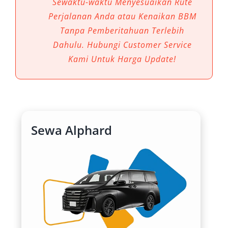
Sewaktu-waktu Menyesuaikan Rute
kualitas perjalanan. Mobil premium ini tidak
Perjalanan Anda atau Kenaikan BBM
hanya menawarkan ruang lega dan desain
Tanpa Pemberitahuan Terlebih
mewah, tetapi juga memberi rasa aman dan
Dahulu. Hubungi Customer Service
percaya diri saat melintas di jalanan kota
Kami Untuk Harga Update!
maupun ke luar daerah.
1. Kenyamanan Kelas Premium
Rental mobil Alphard Majalengka dikenal
Sewa Alphard
dengan kabin luas, kursi ergonomis, serta fitur
hiburan modern. Bagi penumpang yang
melakukan perjalanan jauh, baik sewa Alphard
harian 24 jam maupun bulanan, pengalaman
duduk di dalamnya terasa jauh lebih nyaman
dibandingkan mobil standar.