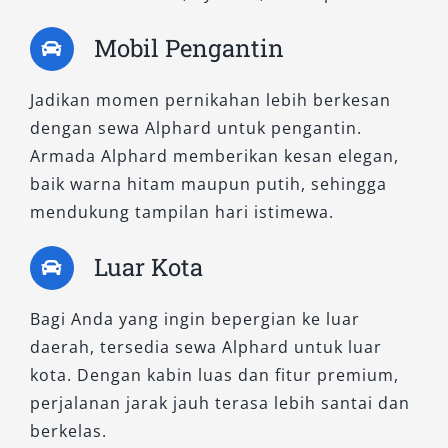
maupun acara resmi. Armada tersedia dalam
Mobil Pengantin
warna Alphard hitam dan putih, siap digunakan
secara lepas kunci maupun dengan sopir
Jadikan momen pernikahan lebih berkesan
profesional. Jangan ragu memilih layanan kami
dengan sewa Alphard untuk pengantin.
untuk mendapatkan
rental Alphard terbaik
Armada Alphard memberikan kesan elegan,
dengan harga sewa Alphard yang sepadan
baik warna hitam maupun putih, sehingga
dengan kualitas. Hubungi kami sekarang dan
mendukung tampilan hari istimewa.
nikmati pengalaman perjalanan dengan
kenyamanan Alphard yang tiada tanding.
Luar Kota
Bagi Anda yang ingin bepergian ke luar
daerah, tersedia sewa Alphard untuk luar
kota. Dengan kabin luas dan fitur premium,
perjalanan jarak jauh terasa lebih santai dan
berkelas.