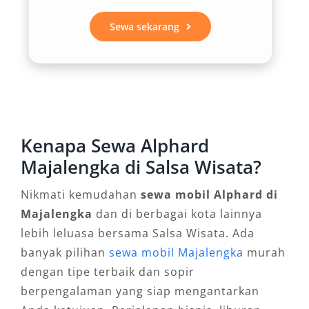
maupun sewa Alphard lepas kunci Majalengka.
Sewa sekarang
Dengan opsi ini, pelanggan bisa memilih sesuai
kebutuhan: nyaman dilayani penuh atau lebih
bebas mengatur perjalanan sendiri.
4. Fleksibilitas Waktu dan
Destinasi
Kenapa Sewa Alphard
Majalengka di Salsa Wisata?
Tersedia paket sewa Alphard bulanan dan
harian 24 jam yang memudahkan Anda
Nikmati kemudahan
sewa mobil Alphard di
menyesuaikan lama penggunaan kendaraan.
Majalengka
dan di berbagai kota lainnya
Layanan ini juga mendukung perjalanan ke
lebih leluasa bersama Salsa Wisata. Ada
berbagai kota tujuan tanpa hambatan,
banyak pilihan
sewa mobil Majalengka
murah
termasuk fasilitas antar jemput Bandara
dengan tipe terbaik dan sopir
Kertajati maupun Husein Sastranegara
berpengalaman yang siap mengantarkan
Bandung.