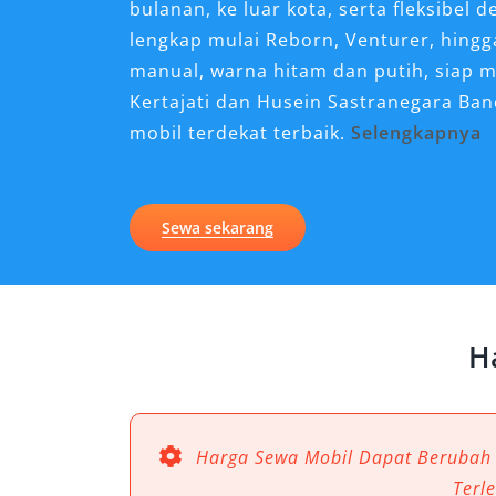
bulanan, ke luar kota, serta fleksibel 
lengkap mulai Reborn, Venturer, hingg
manual, warna hitam dan putih, siap 
Kertajati dan Husein Sastranegara Ba
mobil terdekat terbaik.
Selengkapnya
Kenapa Sewa Mobil Innova
untuk Perjalanan di Majal
Sewa sekarang
Majalengka semakin dikenal sebagai des
terutama dengan hadirnya Bandara Int
akses wisata, bisnis, dan perjalanan k
H
wilayah ini, pilihan sewa mobil Innova
transportasi yang tepat. Dikenal nyama
hanya cocok untuk wisata keluarga, t
perjalanan bisnis dan antar-jemput ban
Harga Sewa Mobil Dapat Berubah
mobil Innova Majalengka semakin dimina
Terl