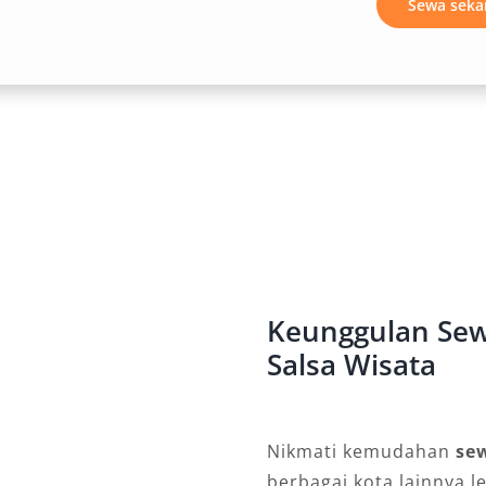
Sewa seka
ang nyaman, aman, dan fleksibel,
ihan utama. Tidak hanya
 juga tersedia dalam berbagai tipe
memenuhi setiap kebutuhan
ilihan unggulan yang bisa Anda
mobil Innova murah dan terpercaya
Keunggulan Sew
 dan teknologi terkini, sewa Innova
Salsa Wisata
ngan sistem hybrid yang
 listrik, mobil ini menawarkan
aligus ramah lingkungan. Desain
Nikmati kemudahan
se
lega membuat perjalanan keluarga
berbagai kota lainnya l