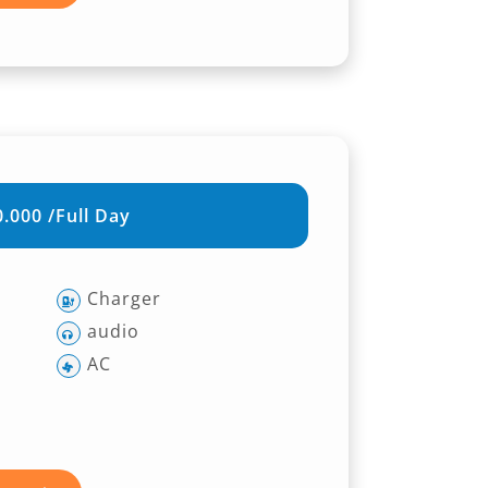
.000 /Full Day
Charger
audio
AC