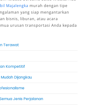
bil Majalengka
murah dengan tipe
pengalaman yang siap mengantarkan
an bisnis, liburan, atau acara
emua urusan transportasi Anda kepada
n Terawat
n
an Kompetitif
n Mudah Dijangkau
fesionalisme
emua Jenis Perjalanan