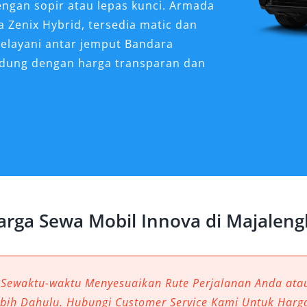
dengan sopir atau lepas kunci. Armada
a Zenix Hybrid, tersedia matic dan
melayani antar jemput Bandara
ndung dengan harga transparan dan
 Sangat Dibutuhkan
engka?
tinasi strategis di Jawa Barat,
ernasional Kertajati yang membuka
eluarga. Untuk menunjang mobilitas di
arga Sewa Mobil Innova di Majaleng
 Majalengka menjadi solusi
n, luas, dan tangguh, Innova tidak
etapi juga mendukung kebutuhan
dara. Tak heran jika layanan rental
 Sewaktu-waktu Menyesuaikan Rute Perjalanan Anda at
ti berkat fleksibilitas dan
ebih Dahulu. Hubungi Customer Service Kami Untuk Harg