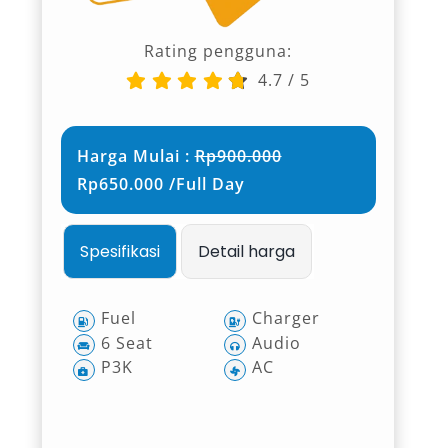
Rating pengguna:
4.7
/
5
Harga Mulai :
Rp900.000
Rp650.000 /Full Day
Spesifikasi
Detail harga
Fuel
Charger
6 Seat
Audio
P3K
AC