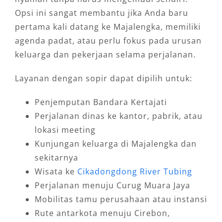
Opsi ini sangat membantu jika Anda baru
pertama kali datang ke Majalengka, memiliki
agenda padat, atau perlu fokus pada urusan
keluarga dan pekerjaan selama perjalanan.
Layanan dengan sopir dapat dipilih untuk:
Penjemputan Bandara Kertajati
Perjalanan dinas ke kantor, pabrik, atau
lokasi meeting
Kunjungan keluarga di Majalengka dan
sekitarnya
Wisata ke
Cikadongdong River Tubing
Perjalanan menuju Curug Muara Jaya
Mobilitas tamu perusahaan atau instansi
Rute antarkota menuju Cirebon,