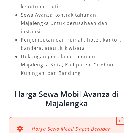
kebutuhan rutin
Sewa Avanza kontrak tahunan
Majalengka untuk perusahaan dan
instansi
Penjemputan dari rumah, hotel, kantor,
bandara, atau titik wisata
Dukungan perjalanan menuju
Majalengka Kota, Kadipaten, Cirebon,
Kuningan, dan Bandung
Harga Sewa Mobil Avanza di
Majalengka
×
Harga Sewa Mobil Dapat Berubah