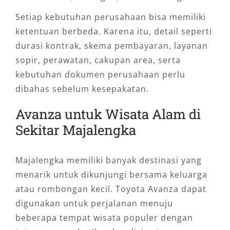
Setiap kebutuhan perusahaan bisa memiliki
ketentuan berbeda. Karena itu, detail seperti
durasi kontrak, skema pembayaran, layanan
sopir, perawatan, cakupan area, serta
kebutuhan dokumen perusahaan perlu
dibahas sebelum kesepakatan.
Avanza untuk Wisata Alam di
Sekitar Majalengka
Majalengka memiliki banyak destinasi yang
menarik untuk dikunjungi bersama keluarga
atau rombongan kecil. Toyota Avanza dapat
digunakan untuk perjalanan menuju
beberapa tempat wisata populer dengan