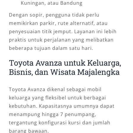
Kuningan, atau Bandung
Dengan sopir, pengguna tidak perlu
memikirkan parkir, rute alternatif, atau
penyesuaian titik jemput. Layanan ini lebih
praktis untuk perjalanan yang melibatkan
beberapa tujuan dalam satu hari.
Toyota Avanza untuk Keluarga,
Bisnis, dan Wisata Majalengka
Toyota Avanza dikenal sebagai mobil
keluarga yang fleksibel untuk berbagai
kebutuhan. Kapasitasnya umumnya dapat
menampung hingga 7 penumpang,
tergantung konfigurasi kursi dan jumlah
barang bawaan.