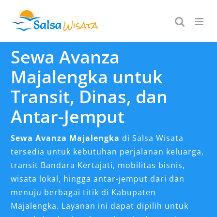
Skip
to
content
Sewa Avanza
Majalengka untuk
Transit, Dinas, dan
Antar-Jemput
Sewa Avanza Majalengka
di Salsa Wisata
tersedia untuk kebutuhan perjalanan keluarga,
transit Bandara Kertajati, mobilitas bisnis,
wisata lokal, hingga antar-jemput dari dan
menuju berbagai titik di Kabupaten
Majalengka. Layanan ini dapat dipilih untuk