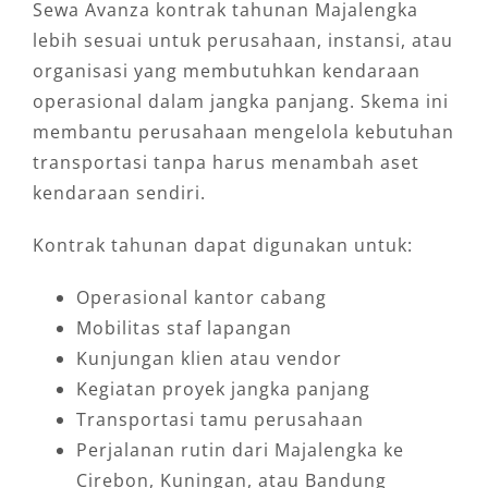
Sewa Avanza kontrak tahunan Majalengka
lebih sesuai untuk perusahaan, instansi, atau
organisasi yang membutuhkan kendaraan
operasional dalam jangka panjang. Skema ini
membantu perusahaan mengelola kebutuhan
transportasi tanpa harus menambah aset
kendaraan sendiri.
Kontrak tahunan dapat digunakan untuk:
Operasional kantor cabang
Mobilitas staf lapangan
Kunjungan klien atau vendor
Kegiatan proyek jangka panjang
Transportasi tamu perusahaan
Perjalanan rutin dari Majalengka ke
Cirebon, Kuningan, atau Bandung