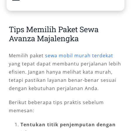
Tips Memilih Paket Sewa
Avanza Majalengka
Memilih paket
sewa mobil murah terdekat
yang tepat dapat membantu perjalanan lebih
efisien. Jangan hanya melihat kata murah,
tetapi pastikan layanan benar-benar sesuai
dengan kebutuhan perjalanan Anda.
Berikut beberapa tips praktis sebelum
memesan:
Tentukan titik penjemputan dengan