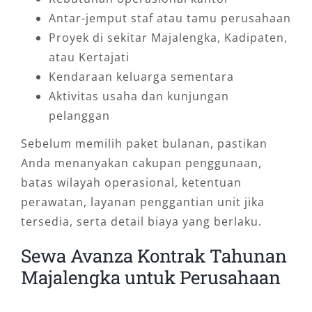
Antar-jemput staf atau tamu perusahaan
Proyek di sekitar Majalengka, Kadipaten,
atau Kertajati
Kendaraan keluarga sementara
Aktivitas usaha dan kunjungan
pelanggan
Sebelum memilih paket bulanan, pastikan
Anda menanyakan cakupan penggunaan,
batas wilayah operasional, ketentuan
perawatan, layanan penggantian unit jika
tersedia, serta detail biaya yang berlaku.
Sewa Avanza Kontrak Tahunan
Majalengka untuk Perusahaan