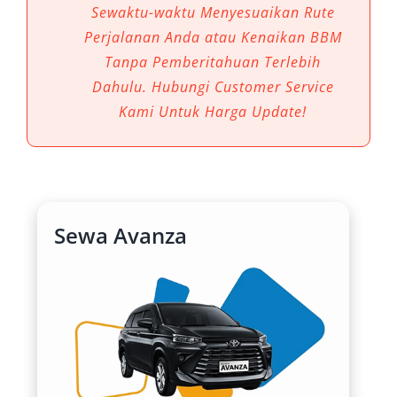
Sewaktu-waktu Menyesuaikan Rute
Perjalanan Anda atau Kenaikan BBM
Tanpa Pemberitahuan Terlebih
Dahulu. Hubungi Customer Service
Kami Untuk Harga Update!
Sewa Avanza