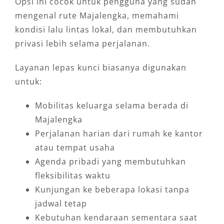
Opsi ini cocok untuk pengguna yang sudah
mengenal rute Majalengka, memahami
kondisi lalu lintas lokal, dan membutuhkan
privasi lebih selama perjalanan.
Layanan lepas kunci biasanya digunakan
untuk:
Mobilitas keluarga selama berada di
Majalengka
Perjalanan harian dari rumah ke kantor
atau tempat usaha
Agenda pribadi yang membutuhkan
fleksibilitas waktu
Kunjungan ke beberapa lokasi tanpa
jadwal tetap
Kebutuhan kendaraan sementara saat