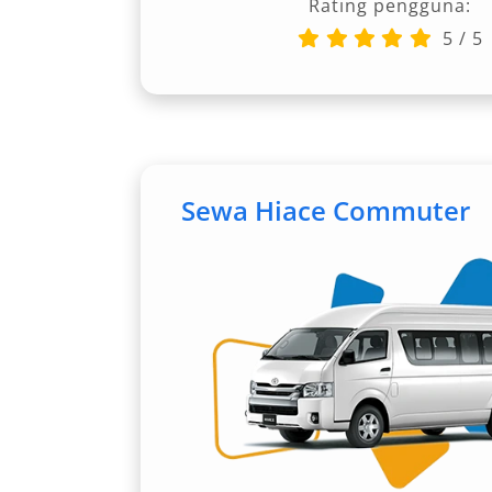
Rating pengguna:
mobil di bandara yang cepat serta resp
5
/
5
Sewa Hiace Commuter