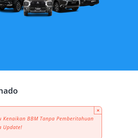
anado
×
au Kenaikan BBM Tanpa Pemberitahuan
a Update!