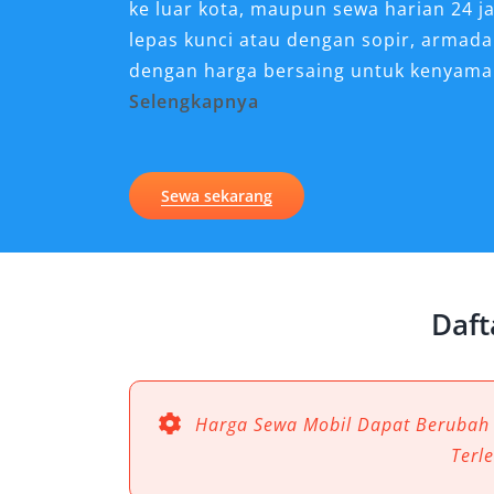
ke luar kota, maupun sewa harian 24 j
lepas kunci atau dengan sopir, armada
dengan harga bersaing untuk kenyama
Selengkapnya
Pilihan Unit Mobil yang K
Manado
Sewa sekarang
Menemukan kendaraan yang sesuai den
semakin mudah bersama Salsa Wisata,
Manado terpercaya. Kami menghadirkan
Daft
berkualitas untuk memenuhi kebutuhan
perjalanan bisnis Anda di Sulawesi U
kendaraan mewah, nyaman, dan terbaru
jemput Bandara Sam Ratulangi, perjala
Harga Sewa Mobil Dapat Berubah
atau bulanan lepas kunci.
Terl