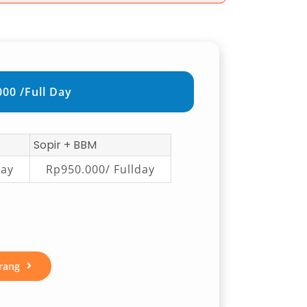
00 /Full Day
Sopir + BBM
day
Rp950.000/ Fullday
rang