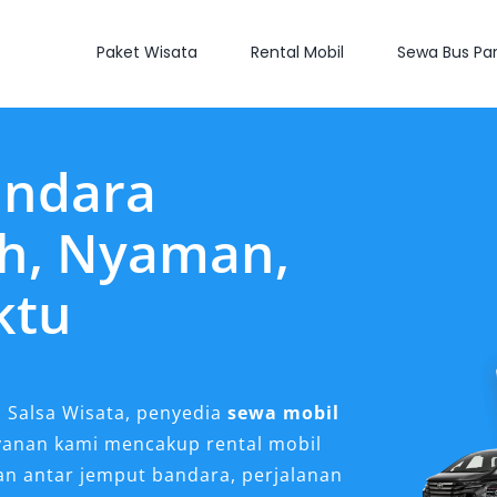
Paket Wisata
Rental Mobil
Sewa Bus Par
andara
h, Nyaman,
ktu
 Salsa Wisata, penyedia
sewa mobil
yanan kami mencakup rental mobil
n antar jemput bandara, perjalanan