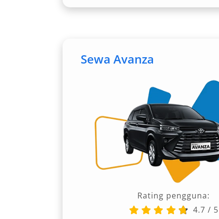
duduk santai menikmati perjalanan.
3. Toyota Innova Reborn dan Zenix H
Pilihan paling populer bagi banyak p
Sewa Avanza
Innova Zenix Hybrid. Mobil ini menaw
dengan performa tangguh untuk meda
hybrid memberikan keunggulan efisien
berkendara yang tenang dan ramah lin
harian maupun sewa bulanan lepas kun
4. Isuzu Elf Long 19 Seat
Jika Anda bepergian bersama rombonga
adalah solusi terbaik. Mobil ini memilik
Rating pengguna:
merata, dan suspensi empuk yang me
4.7
/
5
jauh. Sangat cocok untuk study tour, 