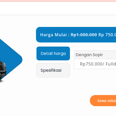
an dan prestise, Toyota Alphard
l sebagai kendaraan eksekutif dengan
tur hiburan modern. Cocok untuk tamu
Harga Mulai :
Rp1.000.000
Rp 750.0
inginkan rental mobil mewah di
g senyaman lounge hotel,
ndara terasa eksklusif.
Detail harga
Dengan Sopir
er
Rp750.000/ Full
Spesifikasi
iace Premio dan Commuter
amanan dan kapasitas besar. Mampu
 ini dilengkapi AC kabin ganda,
untuk rombongan wisata, acara
Sewa seka
butuhkan kendaraan kapasitas besar.
pir Bandara Manado, Anda tinggal