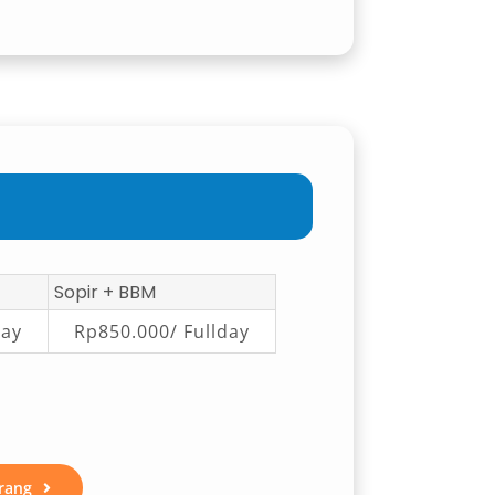
Sopir + BBM
day
Rp850.000/ Fullday
rang