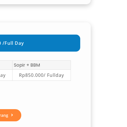
 /Full Day
Sopir + BBM
day
Rp850.000/ Fullday
rang