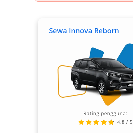
1. Toyota Alphard
Bagi Anda yang mengutamakan kemewah
adalah pilihan ideal. Mobil ini dikena
Sewa Innova Reborn
kabin luas, kursi ergonomis, serta fi
VIP, pejabat, atau keluarga yang meng
Bandara Manado. Interiornya dirancan
menjadikan perjalanan antar jemput ba
2. Toyota Hiace Premio dan Commut
Untuk perjalanan kelompok, Toyota H
menghadirkan kombinasi antara keny
menampung hingga 14 penumpang, mobil
kursi empuk, serta bagasi luas. Ideal 
Rating pengguna:
kantor, atau keluarga besar yang mem
4.8
/
5
Dengan layanan sewa mobil dengan so