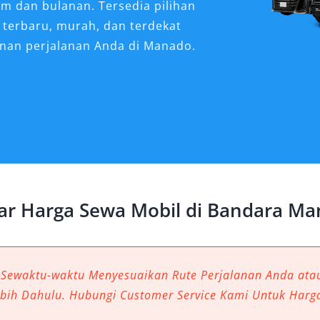
am dan bulanan. Tersedia pilihan
 terbaru, murah, dan terdekat
nan perjalanan Anda di Manado.
ami Sewakan di Bandara
gan kebutuhan perjalanan kini
 penyedia sewa mobil Bandara
 berbagai pilihan rental mobil
ar Harga Sewa Mobil di Bandara M
 pribadi, keluarga, maupun
tara. Armada kami mencakup
, siap digunakan untuk antar
nan ke luar kota, hingga sewa harian
 Sewaktu-waktu Menyesuaikan Rute Perjalanan Anda at
ebih Dahulu. Hubungi Customer Service Kami Untuk Harg