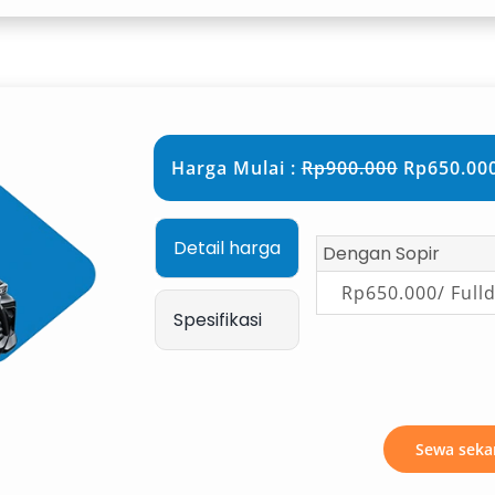
ybrid
engguna adalah Innova Reborn dan
arkan kenyamanan mobil keluarga
Harga Mulai :
Rp900.000
Rp650.000
n Manado yang beragam. Varian
si bahan bakar sekaligus pengalaman
gkungan. Cocok untuk rental mobil
Detail harga
Dengan Sopir
ci.
Rp650.000/ Full
Spesifikasi
n hingga 19 orang, Isuzu Elf Long
i ruang kabin lega, ventilasi udara
njamin kenyamanan dalam perjalanan
Sewa seka
perjalanan kantor, maupun