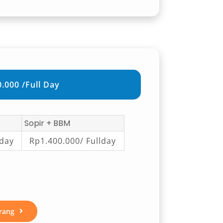
.000 /Full Day
Sopir + BBM
lday
Rp1.400.000/ Fullday
rang