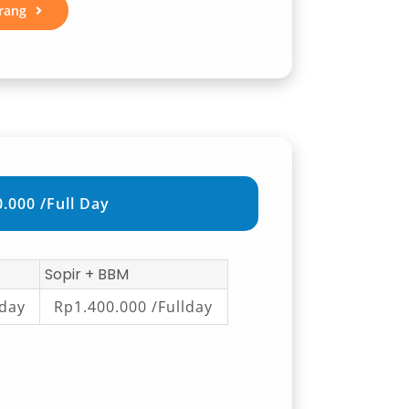
rang
.000 /Full Day
Sopir + BBM
lday
Rp1.400.000 /Fullday