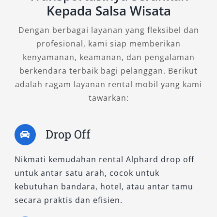
Alphard untuk keluarga atau tamu eksekutif,
Kepada Salsa Wisata
karena menggabungkan kenyamanan interior
luas, desain mewah, serta konsumsi bahan
Dengan berbagai layanan yang fleksibel dan
bakar yang efisien. Ideal untuk perjalanan
profesional, kami siap memberikan
bisnis jarak jauh maupun antar jemput tamu
kenyamanan, keamanan, dan pengalaman
VIP.
berkendara terbaik bagi pelanggan. Berikut
adalah ragam layanan rental mobil yang kami
2. New Alphard 2.5 Hybrid G CVT
tawarkan:
(Non-Premium Color)
Drop Off
Tipe ini mengusung performa hybrid serupa,
namun hadir dalam warna standar seperti
Nikmati kemudahan rental Alphard drop off
putih solid atau hitam non-metalik,
untuk antar satu arah, cocok untuk
menjadikannya lebih ekonomis tanpa
kebutuhan bandara, hotel, atau antar tamu
mengorbankan kenyamanan. Fitur seperti
secara praktis dan efisien.
captain seat, ambient light, dan sistem