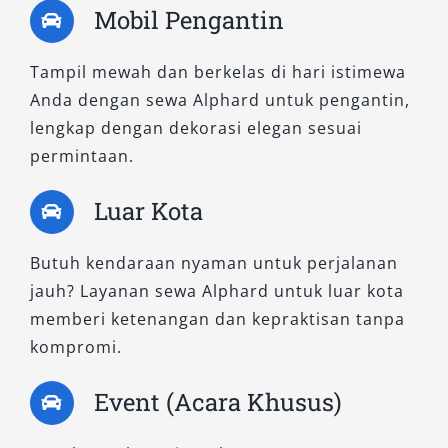
keamanan Toyota Safety Sense tetap tersedia,
Mobil Pengantin
menjadikannya pilihan cerdas bagi Anda yang
ingin rental Alphard mewah dengan budget
Tampil mewah dan berkelas di hari istimewa
lebih efisien.
Anda dengan sewa Alphard untuk pengantin,
lengkap dengan dekorasi elegan sesuai
3. New Alphard 2.5 X CVT
permintaan.
(Premium Color)
Luar Kota
Menawarkan perpaduan efisiensi dan
kemewahan, tipe ini sangat cocok untuk sewa
Butuh kendaraan nyaman untuk perjalanan
Alphard untuk keluarga yang mengutamakan
jauh? Layanan sewa Alphard untuk luar kota
ruang luas dengan desain elegan. Dilengkapi
memberi ketenangan dan kepraktisan tanpa
audio sistem terbaru dan kontrol iklim digital
kompromi.
tiga zona, kendaraan ini sangat optimal untuk
kapasitas Alphard hingga 7 penumpang. Cocok
Event (Acara Khusus)
digunakan dalam city tour Manokwari maupun
perjalanan antar kota dengan suasana tenang