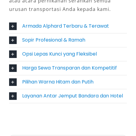
atau acara pernikahan serahkan semua
hiburan membuat waktu tunggu dan
urusan transportasi Anda kepada kami.
perjalanan menuju akomodasi menjadi lebih
relaks dan efisien. Layanan Alphard dengan
Armada Alphard Terbaru & Terawat
sopir Manokwari memungkinkan Anda duduk
santai tanpa perlu memikirkan rute atau
Sopir Profesional & Ramah
kondisi lalu lintas.
Opsi Lepas Kunci yang Fleksibel
4. Fleksibilitas Pilihan Layanan:
Harga Sewa Transparan dan Kompetitif
Harian, Bulanan, dengan Sopir
atau Lepas Kunci
Pilihan Warna Hitam dan Putih
Layanan Antar Jemput Bandara dan Hotel
Penyedia rental Alphard Manokwari seperti
Salsa Wisata memahami bahwa setiap
kebutuhan transportasi berbeda. Oleh karena
itu, tersedia layanan sewa Alphard bulanan
dan harian 24 jam, cocok untuk jangka pendek