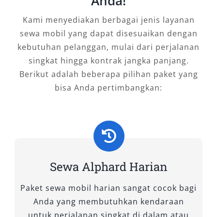
Anda!
mobil. Apalagi jika Anda memanfaatkan promo
Kami menyediakan berbagai jenis layanan
bulanan atau paket khusus untuk antar jemput
sewa mobil yang dapat disesuaikan dengan
Bandara dan sewa jangka panjang.
kebutuhan pelanggan, mulai dari perjalanan
Dengan berbagai keunggulan dari segi
singkat hingga kontrak jangka panjang.
kenyamanan, kemewahan, kepraktisan, hingga
Berikut adalah beberapa pilihan paket yang
fleksibilitas, tidak heran jika sewa Alphard
bisa Anda pertimbangkan:
Manokwari menjadi solusi ideal untuk
perjalanan bisnis, wisata, atau keperluan
pribadi. Kombinasi fitur canggih, performa
stabil, dan layanan rental profesional
membuat Alphard unggul di kelasnya. Jika Anda
Sewa Alphard Harian
menginginkan transportasi yang nyaman,
aman, dan mencerminkan kelas, layanan
Paket sewa mobil harian sangat cocok bagi
rental mobil Alphard Manokwari
dari
Anda yang membutuhkan kendaraan
penyedia terpercaya adalah pilihan terbaik.
untuk perjalanan singkat di dalam atau