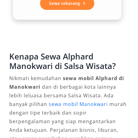
Sewa sekarang
membutuhkan citra profesional. Pilihan unit
Alphard hitam dan putih menambah
fleksibilitas tampilan sesuai keperluan acara,
baik resmi maupun kasual. Ini menjadikan sewa
Alphard Manokwari sebagai solusi transportasi
yang memperkuat kesan positif dalam berbagai
Kenapa Sewa Alphard
kesempatan.
Manokwari di Salsa Wisata?
3. Kepraktisan untuk Layanan
Nikmati kemudahan
sewa mobil Alphard di
Antar Jemput Bandara
Manokwari
dan di berbagai kota lainnya
lebih leluasa bersama Salsa Wisata. Ada
Alphard sangat diminati untuk layanan antar
banyak pilihan
sewa mobil Manokwari
murah
jemput Bandara Rendani, terutama bagi
dengan tipe terbaik dan sopir
penumpang yang membawa banyak barang
berpengalaman yang siap mengantarkan
atau menginginkan ruang pribadi setelah
Anda ketujuan. Perjalanan bisnis, liburan,
penerbangan panjang. Kabin lega dan fitur