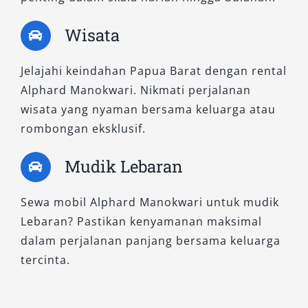
Wisata
Sebagai varian standar, tipe ini tetap
mengusung karakteristik utama Alphard: kabin
Jelajahi keindahan Papua Barat dengan rental
luas, suspensi empuk, serta fitur keselamatan
Alphard Manokwari. Nikmati perjalanan
unggulan. Sangat tepat untuk pelanggan yang
wisata yang nyaman bersama keluarga atau
ingin sewa mobil Alphard dengan harga lebih
rombongan eksklusif.
terjangkau namun tetap mengutamakan
kenyamanan Alphard saat digunakan dalam
Mudik Lebaran
durasi panjang, seperti sewa Alphard bulanan
atau dinas luar kota.
Sewa mobil Alphard Manokwari untuk mudik
6. Alphard 2.5L G CVT
Lebaran? Pastikan kenyamanan maksimal
dalam perjalanan panjang bersama keluarga
tercinta.
Varian G menawarkan kesan mewah pada
eksterior maupun interior. Dilengkapi dengan
fitur cruise control, panoramic view monitor,