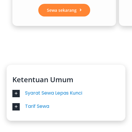
hubungi tim kami untuk informasi lengkap
harga sewa Alphard
Sewa sekarang
, pilihan unit, dan
reservasi. Percayakan pengalaman perjalanan
mewah Anda pada layanan sewa mobil Alphard
yang berpengalaman, terpercaya, dan
profesional.
Ketentuan Umum
Syarat Sewa Lepas Kunci
Tarif Sewa