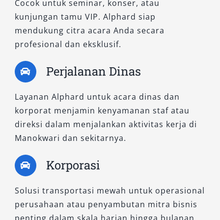
Cocok untuk seminar, konser, atau
dan eksklusif.
kunjungan tamu VIP. Alphard siap
mendukung citra acara Anda secara
4. New Alphard 2.5 G CVT (Non-
profesional dan eksklusif.
Premium Color)
Perjalanan Dinas
Tipe G Non-Premium menghadirkan desain
eksterior dinamis dengan kenyamanan kabin
Layanan Alphard untuk acara dinas dan
menawan. Fitur mewah seperti tirai elektrik
korporat menjamin kenyamanan staf atau
dan kursi baris kedua reclining tersedia. Unit
direksi dalam menjalankan aktivitas kerja di
ini ideal untuk pengguna yang membutuhkan
Manokwari dan sekitarnya.
rental Alphard dengan tampilan elegan namun
Korporasi
tetap praktis, baik untuk penggunaan harian,
antar jemput bandara, maupun lepas kunci
Solusi transportasi mewah untuk operasional
saat digunakan sendiri.
perusahaan atau penyambutan mitra bisnis
5. Alphard 2.5L X CVT
penting dalam skala harian hingga bulanan.