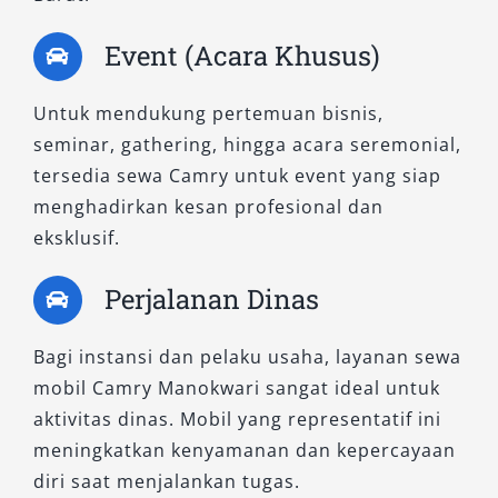
pemimpin perusahaan, delegasi instansi,
Event (Acara Khusus)
maupun keluarga yang menginginkan
perjalanan nyaman dengan kesan prestisius.
Untuk mendukung pertemuan bisnis,
Memilih sewa mobil Camry dari layanan kami
seminar, gathering, hingga acara seremonial,
berarti memilih kenyamanan, prestise, dan
tersedia sewa Camry untuk event yang siap
efisiensi dalam satu paket. Baik Camry 2.5 V
menghadirkan kesan profesional dan
yang unggul untuk aktivitas dinamis maupun
eksklusif.
Camry Hybrid yang menonjolkan kecanggihan
dan kepedulian lingkungan, keduanya siap
Perjalanan Dinas
menemani perjalanan Anda di Manokwari
dengan kesan tak terlupakan.
Bagi instansi dan pelaku usaha, layanan sewa
mobil Camry Manokwari sangat ideal untuk
Segera hubungi kami untuk informasi
rental
aktivitas dinas. Mobil yang representatif ini
mobil Camry harga terbaik
, dan rasakan
meningkatkan kenyamanan dan kepercayaan
sendiri keunggulan layanan sewa mobil mewah
diri saat menjalankan tugas.