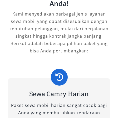
Anda!
untuk urusan bisnis, agenda resmi, maupun
wisata—sewa mobil Camry adalah solusi ideal
Kami menyediakan berbagai jenis layanan
yang memadukan kenyamanan, efisiensi, dan
sewa mobil yang dapat disesuaikan dengan
citra profesional. Fleksibilitas layanan seperti
kebutuhan pelanggan, mulai dari perjalanan
lepas kunci, antar jemput Bandara Rendani,
singkat hingga kontrak jangka panjang.
serta pilihan dengan sopir menjadikannya
Berikut adalah beberapa pilihan paket yang
pilihan unggul dibanding kendaraan lain. Jadi,
bisa Anda pertimbangkan:
bila Anda mencari mobil mewah untuk
perjalanan bisnis atau hanya ingin berkendara
dengan rasa tenang dan eksklusif,
rental
mobil Camry Manokwari
adalah jawaban
tepat. Pilih penyedia terpercaya yang
menawarkan harga murah, layanan ramah, dan
Sewa Camry Harian
unit Camry terbaru untuk memastikan
perjalanan Anda lebih bermakna dan berkelas.
Paket sewa mobil harian sangat cocok bagi
Anda yang membutuhkan kendaraan
Tipe Mobil Camry yang Kami