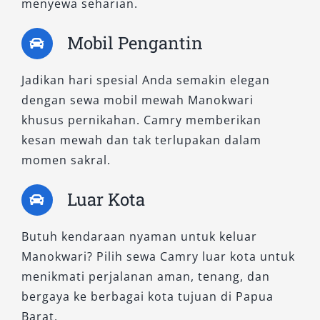
menyewa seharian.
efisiensi bahan bakar luar biasa tanpa
mengorbankan performa. Cocok untuk Anda
Mobil Pengantin
yang aktif, peduli lingkungan, dan ingin tampil
elegan.
Jadikan hari spesial Anda semakin elegan
Dengan tampilan eksterior futuristik dan kabin
dengan sewa mobil mewah Manokwari
yang sangat hening, Camry Hybrid
khusus pernikahan. Camry memberikan
menciptakan atmosfer mewah dan tenang
kesan mewah dan tak terlupakan dalam
selama perjalanan. Fitur canggih seperti Head-
momen sakral.
Up Display, ventilasi kursi depan, dan sistem
Luar Kota
hiburan layar sentuh menjadikan pengalaman
berkendara semakin menyenangkan.
Butuh kendaraan nyaman untuk keluar
Pilihan ini sangat diminati dalam layanan sewa
Manokwari? Pilih sewa Camry luar kota untuk
mobil mewah di Manokwari karena
menikmati perjalanan aman, tenang, dan
menggabungkan citra eksklusif dengan
bergaya ke berbagai kota tujuan di Papua
tanggung jawab ekologis. Cocok untuk
Barat.