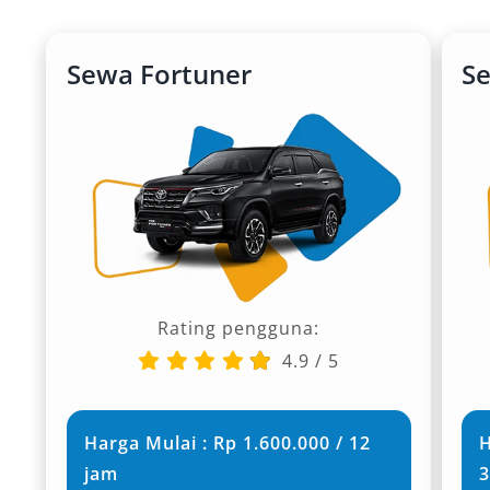
Sewa Fortuner
S
Rating pengguna:
4.9
/
5
Harga Mulai : Rp 1.600.000 / 12
H
jam
3