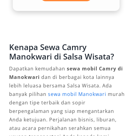
wisatawan dengan agenda yang padat.
3. Layanan Fleksibel: Antar
Jemput, Dengan Sopir, atau Lepas
Kunci
Kenapa Sewa Camry
Manokwari di Salsa Wisata?
Setiap pelanggan memiliki preferensi layanan
berbeda. Melalui sewa mobil Camry di
Dapatkan kemudahan
sewa mobil Camry di
Manokwari, Anda dapat memilih layanan
Manokwari
dan di berbagai kota lainnya
dengan sopir profesional yang berpengalaman
lebih leluasa bersama Salsa Wisata. Ada
mengenal medan lokal, atau opsi lepas kunci
banyak pilihan
sewa mobil Manokwari
murah
bagi yang lebih suka privasi dan fleksibilitas.
dengan tipe terbaik dan sopir
Tersedia pula sistem sewa harian, bulanan,
berpengalaman yang siap mengantarkan
hingga 24 jam nonstop, menyesuaikan dengan
Anda ketujuan. Perjalanan bisnis, liburan,
kebutuhan perjalanan. Fleksibilitas inilah yang
atau acara pernikahan serahkan semua
membuat layanan rental Camry Manokwari