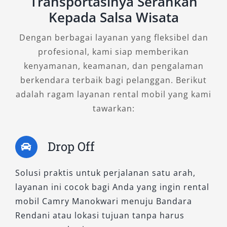
Transportasinya Serahkan
perjalanan.
Kepada Salsa Wisata
Jika Anda menginginkan sewa mobil Camry
Dengan berbagai layanan yang fleksibel dan
untuk keperluan event formal, penjemputan
profesional, kami siap memberikan
tamu VIP, atau antar jemput Bandara, tipe ini
kenyamanan, keamanan, dan pengalaman
memberikan kesan profesional yang kuat.
berkendara terbaik bagi pelanggan. Berikut
Tersedia juga layanan sewa Camry dengan
adalah ragam layanan rental mobil yang kami
sopir bagi Anda yang ingin fokus pada agenda
tawarkan:
tanpa repot menyetir.
2. Camry Hybrid
Drop Off
Solusi praktis untuk perjalanan satu arah,
Bagi pencinta kendaraan ramah lingkungan
layanan ini cocok bagi Anda yang ingin rental
dan teknologi modern, Camry Hybrid adalah
mobil Camry Manokwari menuju Bandara
pilihan unggulan. Ditenagai kombinasi mesin
Rendani atau lokasi tujuan tanpa harus
bensin dan motor listrik, mobil ini memberikan