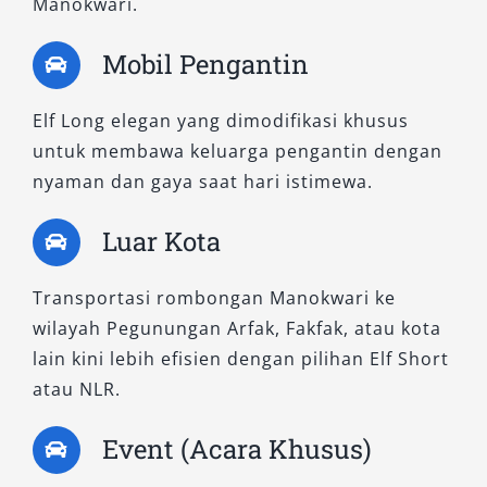
Manokwari.
Bagi pelanggan yang menginginkan
Mobil Pengantin
kenyamanan maksimal dengan tampilan dan
performa lebih segar, Elf NLR hadir sebagai
Elf Long elegan yang dimodifikasi khusus
solusi terkini dalam dunia rental mobil Elf.
untuk membawa keluarga pengantin dengan
Varian ini membawa desain eksterior yang
nyaman dan gaya saat hari istimewa.
lebih modern serta mesin terbaru yang lebih
ramah lingkungan dan hemat bahan bakar.
Luar Kota
Dengan kapasitas hingga 20 penumpang, Elf
Transportasi rombongan Manokwari ke
NLR sangat ideal untuk kebutuhan event besar,
wilayah Pegunungan Arfak, Fakfak, atau kota
perjalanan antarpulau, maupun charter
lain kini lebih efisien dengan pilihan Elf Short
transportasi wisata. Sistem suspensi terbaru
atau NLR.
dan kabin yang lebih kedap suara menjadikan
pengalaman perjalanan lebih menyenangkan.
Event (Acara Khusus)
Tak heran jika sewa Elf murah tipe NLR menjadi