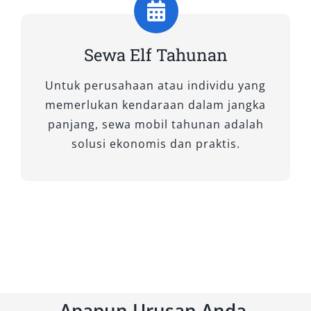
pernikahan, ataupun kegiatan perusahaan.
Desain kabinnya luas, dilengkapi AC
Sewa Elf Tahunan
menyeluruh dan sistem suspensi yang nyaman,
sehingga para penumpang tetap rileks meski
Untuk perusahaan atau individu yang
menempuh rute panjang. Selain itu, ruang
memerlukan kendaraan dalam jangka
bagasi pada Elf Long cukup memadai untuk
panjang, sewa mobil tahunan adalah
membawa perlengkapan rombongan. Untuk
solusi ekonomis dan praktis.
Anda yang mengutamakan kenyamanan dan
efisiensi perjalanan kolektif, sewa Elf murah
tipe Long menjadi pilihan unggulan.
2. Elf Short
Bagi Anda yang membutuhkan kendaraan yang
lebih ringkas namun tetap muat banyak, Elf
Apapun Urusan Anda,