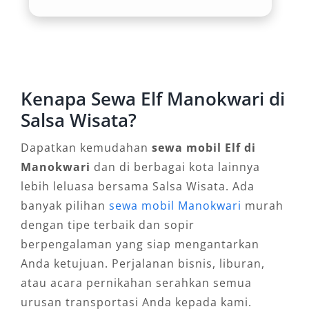
Dibanding menyewa beberapa unit kendaraan
kecil, rental Elf jelas lebih murah dan praktis.
Anda cukup membayar satu harga sewa Elf
Manokwari untuk seluruh peserta, termasuk
Kenapa Sewa Elf Manokwari di
pengemudi profesional yang memahami rute
Salsa Wisata?
lokal. Dengan pilihan sewa Elf murah
Manokwari, pengguna bisa menekan
Dapatkan kemudahan
sewa mobil Elf di
pengeluaran tanpa mengorbankan
Manokwari
dan di berbagai kota lainnya
kenyamanan atau keamanan perjalanan.
lebih leluasa bersama Salsa Wisata. Ada
banyak pilihan
sewa mobil Manokwari
murah
4. Fleksibilitas Layanan: Harian,
dengan tipe terbaik dan sopir
Bulanan, Dengan Sopir atau Lepas
berpengalaman yang siap mengantarkan
Kunci
Anda ketujuan. Perjalanan bisnis, liburan,
atau acara pernikahan serahkan semua
Penyedia rental mobil Elf Manokwari umumnya
urusan transportasi Anda kepada kami.