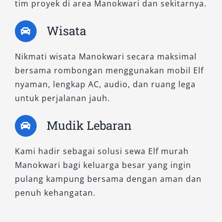
tim proyek di area Manokwari dan sekitarnya.
Jika Anda mencari
rental mobil Elf terpercaya
dengan sewa Elf murah, tim kami siap
Wisata
membantu Anda memilih tipe yang paling
sesuai. Segera hubungi Salsa Wisata dan
Nikmati wisata Manokwari secara maksimal
booking Elf pilihan Anda sekarang juga untuk
bersama rombongan menggunakan mobil Elf
perjalanan yang lebih nyaman, efisien, dan
nyaman, lengkap AC, audio, dan ruang lega
berkesan.
untuk perjalanan jauh.
Mudik Lebaran
Kami hadir sebagai solusi sewa Elf murah
Manokwari bagi keluarga besar yang ingin
pulang kampung bersama dengan aman dan
penuh kehangatan.