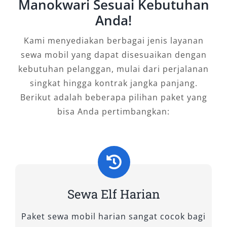
Manokwari Sesuai Kebutuhan
dengan armada terbaik, sopir berpengalaman,
Anda!
dan
harga sewa Elf Manokwari
yang
transparan, saatnya booking Elf harian dan
Kami menyediakan berbagai jenis layanan
bulanan dari penyedia terpercaya. Pastikan
sewa mobil yang dapat disesuaikan dengan
perjalanan Anda nyaman, aman, dan lancar
kebutuhan pelanggan, mulai dari perjalanan
bersama layanan profesional yang memahami
singkat hingga kontrak jangka panjang.
kebutuhan Anda sepenuhnya.
Berikut adalah beberapa pilihan paket yang
bisa Anda pertimbangkan:
Tipe Mobil Elf yang Kami
Sewakan
Dalam melayani kebutuhan transportasi
rombongan, pilihan kendaraan yang tepat akan
Sewa Elf Harian
sangat menentukan kenyamanan dan efisiensi
perjalanan. Di Salsa Wisata, kami menyediakan
Paket sewa mobil harian sangat cocok bagi
beberapa tipe mobil Elf yang dirancang untuk