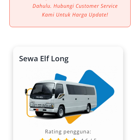
untuk menjangkau berbagai destinasi di kota
Dahulu. Hubungi Customer Service
maupun daerah sekitarnya.
Kami Untuk Harga Update!
1. Kapasitas Luas untuk
Rombongan
Salah satu alasan utama sewa Elf sangat
Sewa Elf Long
dibutuhkan di Manokwari adalah kapasitas
tempat duduknya yang lega. Mobil Elf tersedia
dalam dua varian: Short 11–14 seat dan Long
18–20 seat, ideal untuk rombongan wisata,
keluarga besar, hingga keperluan instansi.
Daripada menggunakan beberapa mobil kecil,
rental mobil Elf Manokwari memberikan
efisiensi biaya dan koordinasi yang jauh lebih
Rating pengguna:
baik.