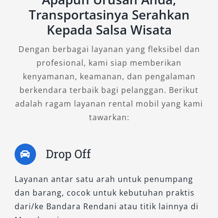
Short adalah jawabannya. Kapasitasnya
Transportasinya Serahkan
mencapai 11 hingga 14 seat, cocok untuk
Kepada Salsa Wisata
perjalanan dinas, family trip, city tour, ataupun
antar jemput rombongan di dalam dan luar
Dengan berbagai layanan yang fleksibel dan
kota.
profesional, kami siap memberikan
kenyamanan, keamanan, dan pengalaman
Kelebihan Elf Short terletak pada
berkendara terbaik bagi pelanggan. Berikut
kelincahannya saat melintasi jalanan kota atau
adalah ragam layanan rental mobil yang kami
area sempit. Dengan bodi yang lebih pendek,
tawarkan:
manuver kendaraan menjadi lebih mudah,
tanpa mengorbankan kenyamanan kabin. Jika
Anda mencari tipe mobil Elf yang ekonomis dan
Drop Off
fleksibel, sewa mobil Elf tipe Short sangat
direkomendasikan untuk memenuhi kebutuhan
Layanan antar satu arah untuk penumpang
transportasi Anda secara efisien.
dan barang, cocok untuk kebutuhan praktis
dari/ke Bandara Rendani atau titik lainnya di
3. Elf NLR