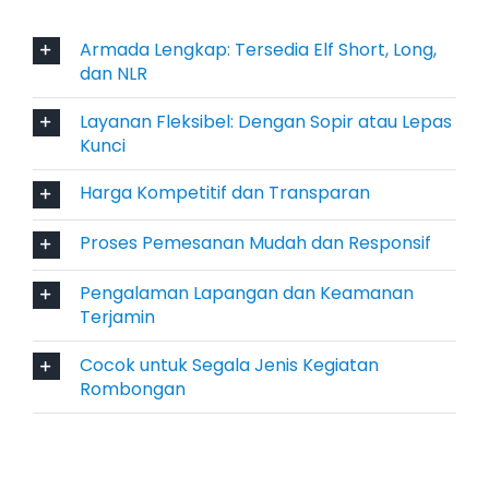
menawarkan berbagai skema sewa, mulai dari
booking Elf harian dan bulanan, lengkap
Armada Lengkap: Tersedia Elf Short, Long,
dengan opsi dengan sopir maupun lepas kunci.
dan NLR
Ini memberikan fleksibilitas bagi pengguna:
Layanan Fleksibel: Dengan Sopir atau Lepas
sewa harian cocok untuk wisata singkat,
Kunci
sedangkan sewa bulanan lebih ideal untuk
keperluan proyek atau operasional jangka
Harga Kompetitif dan Transparan
panjang.
Proses Pemesanan Mudah dan Responsif
5. Solusi Ideal untuk Transportasi
Pengalaman Lapangan dan Keamanan
Acara dan Kegiatan Kolektif
Terjamin
Cocok untuk Segala Jenis Kegiatan
Kegiatan seperti kunjungan kerja, acara
Rombongan
pernikahan, rombongan study tour, atau
ziarah religi sering kali membutuhkan
transportasi rombongan yang andal. Di sinilah