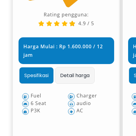
Rating pengguna:
4.9
/
5
Harga Mulai : Rp 1.600.000 / 12
H
jam
Spesifikasi
Detail harga
Fuel
Charger
6 Seat
audio
P3K
AC