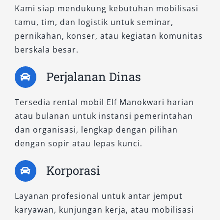
pilihan favorit pelanggan yang mengutamakan
Kami siap mendukung kebutuhan mobilisasi
kenyamanan sekaligus efisiensi operasional.
tamu, tim, dan logistik untuk seminar,
pernikahan, konser, atau kegiatan komunitas
Pilih Tipe Elf Sesuai Kebutuhan
berskala besar.
Anda di Salsa Wisata
Perjalanan Dinas
Salsa Wisata memahami bahwa setiap
perjalanan memiliki kebutuhan yang berbeda.
Tersedia rental mobil Elf Manokwari harian
Oleh karena itu, kami menyediakan tiga tipe
atau bulanan untuk instansi pemerintahan
mobil Elf terbaik—Elf Long, Elf Short, dan Elf
dan organisasi, lengkap dengan pilihan
NLR—yang siap memenuhi beragam keperluan
dengan sopir atau lepas kunci.
transportasi rombongan Anda. Mulai dari sewa
Korporasi
mobil Elf untuk acara keluarga, dinas kantor,
hingga perjalanan wisata ke luar kota, semua
Layanan profesional untuk antar jemput
tersedia dalam kondisi prima dengan
karyawan, kunjungan kerja, atau mobilisasi
pelayanan profesional.