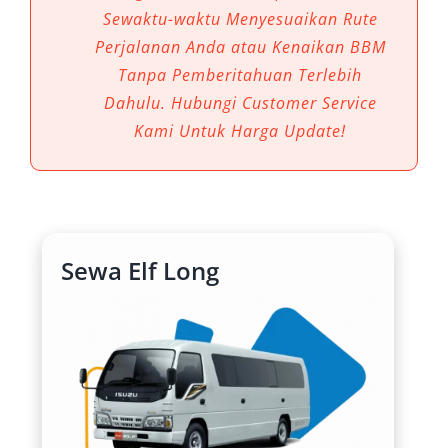
dicari adalah sewa mobil Elf Palembang. Baik
Sewaktu-waktu Menyesuaikan Rute
untuk keperluan wisata keluarga, perjalanan
Perjalanan Anda atau Kenaikan BBM
dinas, hingga acara rombongan, kendaraan ini
Tanpa Pemberitahuan Terlebih
terbukti menjadi pilihan tepat karena
Dahulu. Hubungi Customer Service
menawarkan kenyamanan, fleksibilitas, dan
Kami Untuk Harga Update!
efisiensi dalam satu paket.
Berikut enam alasan utama mengapa rental Elf
Palembang sangat dibutuhkan untuk
menunjang berbagai jenis perjalanan:
Sewa Elf Long
1. Kapasitas Penumpang yang
Besar dan Fleksibel
Rental mobil Elf Palembang hadir dengan dua
pilihan utama: Short 11–14 seat dan Long 18–
20 seat. Ini menjadikannya kendaraan ideal