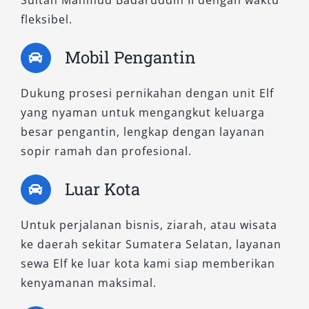
Sultan Mahmud Badaruddin II dengan waktu
fleksibel.
Dengan beragam pilihan unit seperti Elf Long,
Short, dan NLR, Salsa Wisata hadir sebagai
Mobil Pengantin
solusi terbaik untuk kebutuhan sewa Elf
Palembang dan rental mobil Elf Palembang.
Dukung prosesi pernikahan dengan unit Elf
Semua unit kami dalam kondisi prima, harga
yang nyaman untuk mengangkut keluarga
bersaing, serta tersedia dengan berbagai
besar pengantin, lengkap dengan layanan
pilihan layanan seperti dengan sopir, lepas
sopir ramah dan profesional.
kunci, atau layanan harian 24 jam. Hubungi tim
kami hari ini untuk konsultasi dan pemesanan
Luar Kota
terbaik sesuai kebutuhan perjalanan Anda.
Untuk perjalanan bisnis, ziarah, atau wisata
ke daerah sekitar Sumatera Selatan, layanan
sewa Elf ke luar kota kami siap memberikan
kenyamanan maksimal.