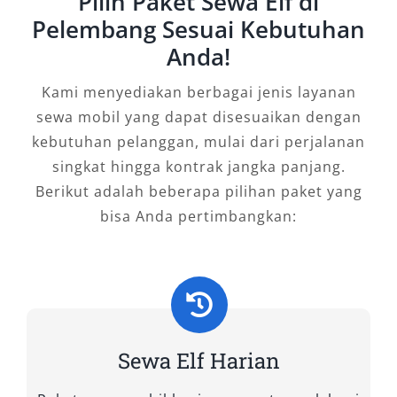
Pilih Paket Sewa Elf di
yang patut dipertimbangkan untuk segala
Pelembang Sesuai Kebutuhan
keperluan perjalanan.
Anda!
Tipe Mobil Elf yang Kami
Kami menyediakan berbagai jenis layanan
Sewakan di Salsa Wisata
sewa mobil yang dapat disesuaikan dengan
kebutuhan pelanggan, mulai dari perjalanan
Sebagai penyedia sewa mobil dan rental mobil
singkat hingga kontrak jangka panjang.
profesional, Salsa Wisata memahami
Berikut adalah beberapa pilihan paket yang
pentingnya kenyamanan dan efisiensi dalam
bisa Anda pertimbangkan:
perjalanan rombongan. Oleh karena itu, kami
menyediakan beragam pilihan tipe mobil Elf
yang siap mendukung mobilitas Anda—baik
untuk keperluan wisata, kunjungan kerja,
ziarah, antar jemput bandara, hingga
perjalanan ke luar kota. Semua armada kami
Sewa Elf Harian
terjaga kualitasnya, dikemudikan sopir