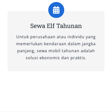
Armada ini juga sangat cocok untuk layanan
antar jemput Bandara Sultan Mahmud
Badaruddin II dan perjalanan keluar kota.
Sewa Elf Tahunan
2. Elf Short
Untuk perusahaan atau individu yang
Untuk kebutuhan transportasi kelompok
memerlukan kendaraan dalam jangka
menengah, Elf Short menjadi solusi efisien dan
panjang, sewa mobil tahunan adalah
hemat. Dengan kapasitas 11 hingga 14 seat,
solusi ekonomis dan praktis.
kendaraan ini sangat cocok untuk keluarga
besar, rombongan kecil, atau grup komunitas
yang menginginkan kenyamanan tanpa harus
menyewa kendaraan berukuran besar.
Performa mesin yang handal serta bodi yang
lebih ringkas menjadikannya pilihan fleksibel
untuk mobilitas di dalam kota maupun luar
kota dengan medan yang lebih sempit.