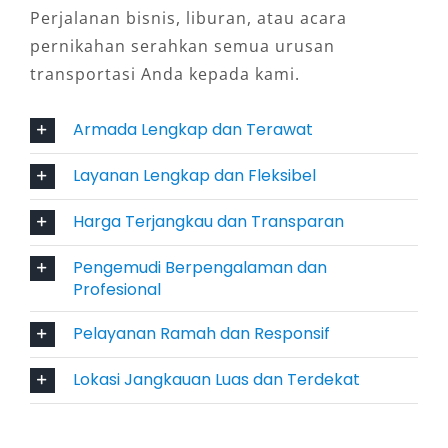
Perjalanan bisnis, liburan, atau acara
kegiatan instansi atau perusahaan yang
pernikahan serahkan semua urusan
melibatkan banyak peserta.
transportasi Anda kepada kami.
4. Kondisi Armada Terbaru dan
Armada Lengkap dan Terawat
Terawat
Layanan Lengkap dan Fleksibel
Salah satu keunggulan penyedia sewa mobil Elf
Palembang berkualitas adalah armada yang
Harga Terjangkau dan Transparan
selalu dalam kondisi prima dan terawat.
Pengemudi Berpengalaman dan
Fasilitas AC, kursi ergonomis, serta ruang
Profesional
kabin luas memastikan kenyamanan selama
perjalanan, termasuk dalam rute panjang ke
Pelayanan Ramah dan Responsif
luar kota atau destinasi wisata di sekitar
Lokasi Jangkauan Luas dan Terdekat
Sumatera Selatan.
5. Cocok untuk Beragam