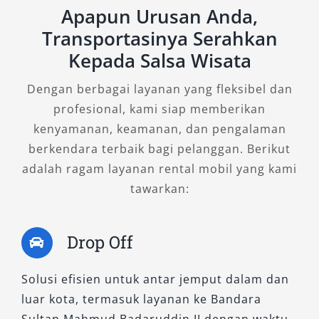
Apapun Urusan Anda,
3. Elf NLR
Transportasinya Serahkan
Kepada Salsa Wisata
Sebagai inovasi terbaru dari lini kendaraan Elf,
Dengan berbagai layanan yang fleksibel dan
Elf NLR menawarkan perpaduan antara desain
profesional, kami siap memberikan
modern, efisiensi bahan bakar, dan performa
kenyamanan, keamanan, dan pengalaman
tangguh. Tipe ini banyak diminati untuk
berkendara terbaik bagi pelanggan. Berikut
kebutuhan rental Elf Palembang karena
adalah ragam layanan rental mobil yang kami
tampilannya yang lebih stylish dan interior
tawarkan:
yang dirancang untuk kenyamanan maksimal.
Cocok untuk berbagai jenis perjalanan, baik
harian, bulanan, hingga event-event resmi. Elf
Drop Off
NLR dilengkapi dengan sistem suspensi lebih
stabil dan fitur keselamatan yang ditingkatkan,
Solusi efisien untuk antar jemput dalam dan
menjadikannya pilihan favorit pelanggan yang
luar kota, termasuk layanan ke Bandara
mengutamakan keamanan dan kenyamanan.