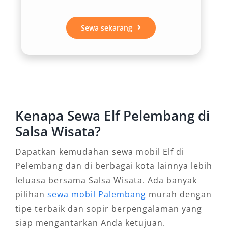
penggunaan harian 24 jam atau Bulanan.
Variasi ini sangat memudahkan pelanggan
Sewa sekarang
memilih jenis layanan yang sesuai dengan
agenda perjalanan mereka tanpa harus terikat
format tertentu.
3. Efisiensi Biaya dan Hemat
Anggaran
Kenapa Sewa Elf Pelembang di
Salsa Wisata?
Dibandingkan menyewa beberapa unit mobil
Dapatkan kemudahan sewa mobil Elf di
kecil, menggunakan rental Elf Palembang jelas
Pelembang dan di berbagai kota lainnya lebih
lebih hemat. Harga sewa yang kompetitif,
leluasa bersama Salsa Wisata. Ada banyak
ditambah efisiensi konsumsi bahan bakar serta
pilihan
sewa mobil Palembang
murah dengan
pengurangan biaya operasional lain seperti tol
tipe terbaik dan sopir berpengalaman yang
dan parkir, membuat kendaraan ini sangat
siap mengantarkan Anda ketujuan.
cocok untuk perjalanan wisata maupun