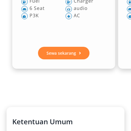
Fuel
Charger
6 Seat
audio
P3K
AC
Sewa sekarang
Ketentuan Umum