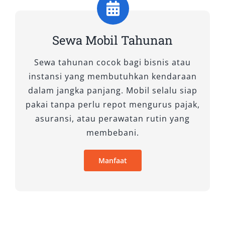
Isuzu Elf Long merupakan solusi transportasi
Sewa Mobil Tahunan
bagi rombongan besar. Dengan daya angkut
yang lebih banyak, kendaraan ini sangat ideal
Sewa tahunan cocok bagi bisnis atau
untuk perjalanan wisata, keperluan
instansi yang membutuhkan kendaraan
perusahaan, atau acara keluarga.
dalam jangka panjang. Mobil selalu siap
pakai tanpa perlu repot mengurus pajak,
asuransi, atau perawatan rutin yang
membebani.
Manfaat