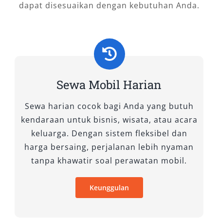
dapat disesuaikan dengan kebutuhan Anda.
10. Mitsubishi Pajero
Bagi Anda yang menyukai petualangan dan
tantangan di medan berat, Mitsubishi Pajero
adalah pilihan terbaik. Dengan tenaga besar
dan sistem penggerak 4WD, kendaraan ini siap
Sewa Mobil Harian
menghadapi berbagai kondisi jalan.
Sewa harian cocok bagi Anda yang butuh
11. Toyota Hiace Commuter
kendaraan untuk bisnis, wisata, atau acara
keluarga. Dengan sistem fleksibel dan
Toyota Hiace Commuter cocok untuk keperluan
harga bersaing, perjalanan lebih nyaman
bisnis atau perjalanan rombongan. Dengan
tanpa khawatir soal perawatan mobil.
kapasitas yang besar, kendaraan ini
memberikan kenyamanan bagi setiap
Keunggulan
penumpang.