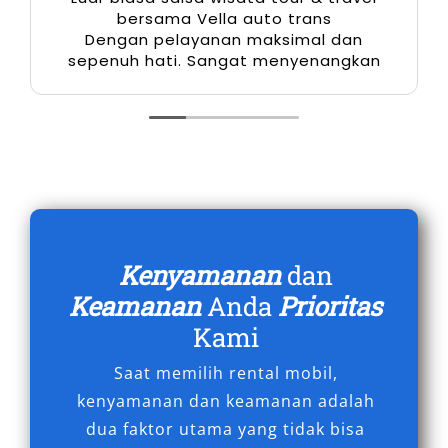
bersama Vella auto trans
perjalanan.
Dengan pelayanan maksimal dan
sepenuh hati. Sangat menyenangkan
6. Toyota Innova Zenix Hybrid
Bagi Anda yang peduli dengan efisiensi bahan
bakar dan ramah lingkungan, Toyota Innova
Zenix Hybrid adalah pilihan terbaik. Teknologi
hybrid-nya memberikan pengalaman
berkendara yang lebih hemat dan ramah
lingkungan.
Kenyamanan
dan
Keamanan
Anda
Prioritas
7. Toyota Alphard
Kami
Jika Anda menginginkan kemewahan dan
Saat memilih rental mobil,
kenyamanan terbaik, Toyota Alphard adalah
kenyamanan dan keamanan adalah
pilihan yang tepat. Dengan kabin yang luas dan
dua faktor utama yang tidak bisa
fitur premium, kendaraan ini memberikan