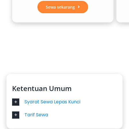
Sewa sekarang
kebutuhan perjalanan Anda. Dari kendaraan
keluarga yang nyaman hingga mobil mewah
dengan fasilitas eksklusif, kami siap
memberikan layanan terbaik untuk
memastikan pengalaman berkendara yang
aman dan menyenangkan.
Berikut adalah beberapa mobil terbaik yang
kami sewakan:
1. Toyota Avanza
Ketentuan Umum
Toyota Avanza merupakan pilihan utama bagi
Syarat Sewa Lepas Kunci
Anda yang mencari kendaraan serbaguna
dengan konsumsi bahan bakar yang efisien.
Tarif Sewa
Dengan kapasitas hingga tujuh penumpang,