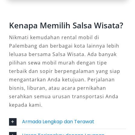
mobil ini cocok untuk perjalanan keluarga
maupun keperluan bisnis.
Kenapa Memilih Salsa Wisata?
2. Daihatsu Xenia
Nikmati kemudahan rental mobil di
Daihatsu Xenia menawarkan performa yang
Palembang dan berbagai kota lainnya lebih
andal dengan harga yang terjangkau. Dengan
leluasa bersama Salsa Wisata. Ada banyak
desain yang modern dan kabin yang luas,
pilihan sewa mobil murah dengan tipe
kendaraan ini menjadi pilihan tepat untuk
terbaik dan sopir berpengalaman yang siap
perjalanan dalam kota maupun luar kota.
mengantarkan Anda ketujuan. Perjalanan
3. Mitsubishi Xpander
bisnis, liburan, atau acara pernikahan
serahkan semua urusan transportasi Anda
Mitsubishi Xpander hadir dengan desain yang
kepada kami.
elegan dan fitur keselamatan yang canggih.
Suspensi yang nyaman membuat perjalanan
Armada Lengkap dan Terawat
Anda lebih stabil, bahkan di medan yang
kurang bersahabat.