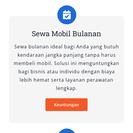
12. Toyota Hiace Premio
Toyota Hiace Premio hadir dengan desain yang
lebih modern dan fitur kenyamanan tambahan.
Mobil ini sangat cocok untuk perjalanan grup
Sewa Mobil Bulanan
atau perusahaan yang ingin memberikan
Sewa bulanan ideal bagi Anda yang butuh
fasilitas terbaik bagi karyawan.
kendaraan jangka panjang tanpa harus
13. Toyota Hiace Premio Luxury
membeli mobil. Solusi ini menguntungkan
bagi bisnis atau individu dengan biaya
Jika Anda mencari kenyamanan maksimal
lebih hemat serta layanan perawatan
dalam perjalanan grup, Toyota Hiace Premio
lengkap.
Luxury adalah pilihan tepat. Dengan interior
mewah dan fasilitas premium, kendaraan ini
Keuntungan
memastikan perjalanan yang lebih
menyenangkan.
14. Isuzu Elf Long