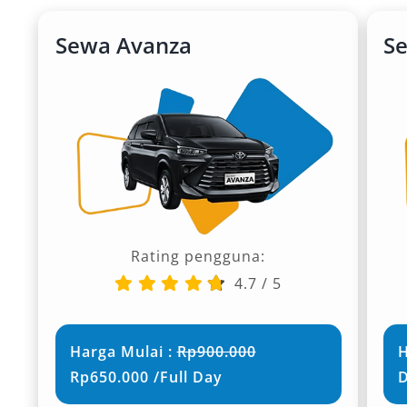
Sewa Avanza
S
Rating pengguna:
4.7
/
5
Harga Mulai :
Rp900.000
H
Rp650.000 /Full Day