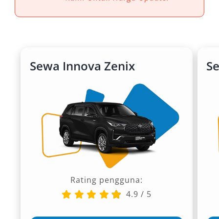
Sewa Innova Zenix
S
Rating pengguna:
4.9
/
5