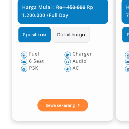
Harga Mulai :
Rp1.450.000
Rp
H
1.200.000 /Full Day
7
Spesifikasi
Detail harga
Fuel
Charger
6 Seat
Audio
P3K
AC
Sewa sekarang