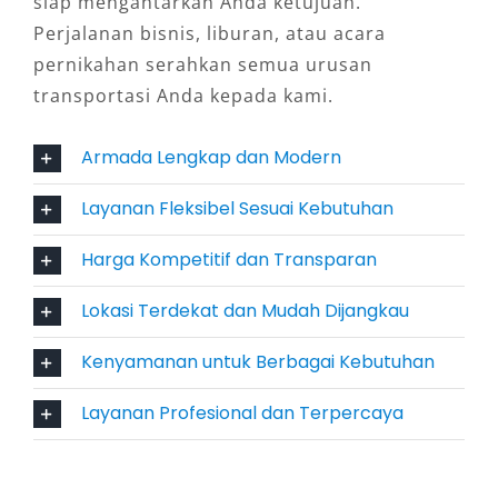
siap mengantarkan Anda ketujuan.
kebutuhan dan selera.
Perjalanan bisnis, liburan, atau acara
4. Harga Kompetitif dengan
pernikahan serahkan semua urusan
Kualitas Terjamin
transportasi Anda kepada kami.
Armada Lengkap dan Modern
Meski tergolong mobil premium, layanan sewa
mobil Innova Purworejo murah tersedia
Layanan Fleksibel Sesuai Kebutuhan
dengan harga kompetitif. Keunggulannya
terletak pada transparansi tarif yang jelas,
Harga Kompetitif dan Transparan
layanan yang profesional, serta kondisi
Lokasi Terdekat dan Mudah Dijangkau
kendaraan yang selalu prima. Hal ini
menjadikan Innova sebagai mobil yang
Kenyamanan untuk Berbagai Kebutuhan
terjangkau namun tetap berkelas.
Layanan Profesional dan Terpercaya
5. Praktis dan Terdekat dari Lokasi
Anda