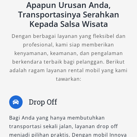
Apapun Urusan Anda,
keunggulan tersendiri. Mulai dari Zenix Hybrid
Transportasinya Serahkan
yang hemat energi, Reborn yang tangguh dan
Kepada Salsa Wisata
nyaman, hingga Venturer yang penuh
kemewahan, semuanya siap menjawab
Dengan berbagai layanan yang fleksibel dan
kebutuhan mobilitas Anda. Melalui layanan
profesional, kami siap memberikan
rental mobil Innova yang profesional
,
kenyamanan, keamanan, dan pengalaman
fleksibel, dan terpercaya, kami menghadirkan
berkendara terbaik bagi pelanggan. Berikut
solusi transportasi yang tepat dengan harga
adalah ragam layanan rental mobil yang kami
kompetitif dan pelayanan ramah. Pilih tipe
tawarkan:
Innova sesuai kebutuhan, dan nikmati
perjalanan tanpa khawatir bersama layanan
Drop Off
kami.
Bagi Anda yang hanya membutuhkan
transportasi sekali jalan, layanan drop off
menjadi pilihan praktis. Dengan mobil Innova