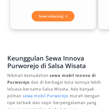
untuk perjalanan santai, atau lepas kunci bagi
yang ingin mengemudi sendiri. Durasi juga
sangat fleksibel, tersedia paket harian 24 jam,
Sewa sekarang
bulanan, hingga untuk kebutuhan perjalanan
ke luar kota. Kemudahan ini membuat mobil
Innova cocok dipakai dalam berbagai situasi.
3. Armada Lengkap dan Modern
Keunggulan Sewa Innova
Penyedia rental Innova Purworejo kini
Purworejo di Salsa Wisata
menawarkan pilihan unit beragam mulai dari
Nikmati kemudahan
sewa mobil Innova di
Innova Reborn, Venturer, hingga Zenix Hybrid
Purworejo
dan di berbagai kota lainnya lebih
yang hemat bahan bakar dan ramah
leluasa bersama Salsa Wisata. Ada banyak
lingkungan. Dengan dukungan varian matic
pilihan
sewa mobil Purworejo
murah dengan
maupun manual, serta pilihan warna elegan,
tipe terbaik dan sopir berpengalaman yang
konsumen dapat menyesuaikan armada sesuai