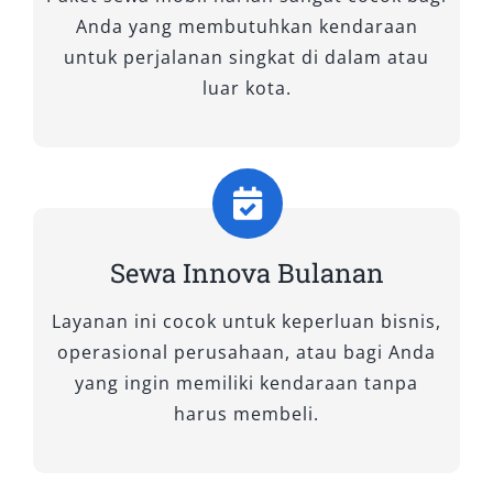
Zenix Hybrid tidak hanya menawarkan
Anda yang membutuhkan kendaraan
kenyamanan, tetapi juga pengalaman
untuk perjalanan singkat di dalam atau
berkendara yang lebih tenang dan cerdas.
luar kota.
2. Innova Reborn
Tidak heran jika rental Innova Reborn selalu
menjadi favorit banyak pelanggan. Dengan
desain eksterior yang kokoh dan interior luas,
Sewa Innova Bulanan
Reborn memberikan kesan tangguh sekaligus
nyaman. Suspensi empuk membuat perjalanan
Layanan ini cocok untuk keperluan bisnis,
jauh tetap terasa ringan, sementara ruang
operasional perusahaan, atau bagi Anda
bagasi lega memudahkan membawa banyak
yang ingin memiliki kendaraan tanpa
barang. Baik digunakan untuk aktivitas harian,
harus membeli.
kunjungan kerja, maupun perjalanan sewa
mobil Innova murah dan terpercaya, Reborn