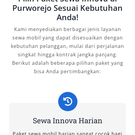
Purworejo Sesuai Kebutuhan
mobil Innova yang profesional, kami
memastikan setiap perjalanan Anda berjalan
Anda!
lancar, aman, dan berkesan.
Kami menyediakan berbagai jenis layanan
1. Innova Zenix Hybrid
sewa mobil yang dapat disesuaikan dengan
kebutuhan pelanggan, mulai dari perjalanan
singkat hingga kontrak jangka panjang.
Bagi Anda yang mengutamakan efisiensi bahan
Berikut adalah beberapa pilihan paket yang
bakar sekaligus kepedulian terhadap
bisa Anda pertimbangkan:
lingkungan, sewa Innova Zenix Hybrid adalah
pilihan tepat. Mobil ini dibekali teknologi
hybrid modern yang memadukan mesin bensin
dan motor listrik sehingga lebih hemat bahan
bakar serta ramah lingkungan. Kabinnya
dirancang ergonomis dengan fitur hiburan
Sewa Innova Harian
terbaru, menjadikannya ideal untuk keluarga
modern maupun perjalanan bisnis berkelas.
Paket sewa mobil harian sangat cocok bagi