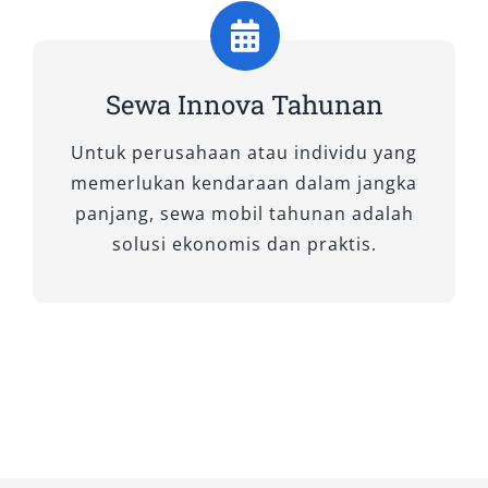
adalah sahabat terbaik untuk mobilitas Anda.
3. Innova Venturer
Sewa Innova Tahunan
Untuk Anda yang menginginkan pengalaman
Untuk perusahaan atau individu yang
lebih eksklusif, sewa Innova Venturer hadir
memerlukan kendaraan dalam jangka
dengan sentuhan premium. Interiornya elegan
panjang, sewa mobil tahunan adalah
dengan material berkualitas tinggi, sistem
solusi ekonomis dan praktis.
hiburan canggih, serta kursi yang dirancang
lebih mewah. Mobil ini sangat cocok untuk
kebutuhan eksekutif, acara resmi, atau
perjalanan keluarga besar yang ingin tampil
berkelas. Dengan Venturer, setiap perjalanan
menjadi lebih prestisius tanpa mengorbankan
kenyamanan.
Setiap tipe Innova memiliki karakter dan