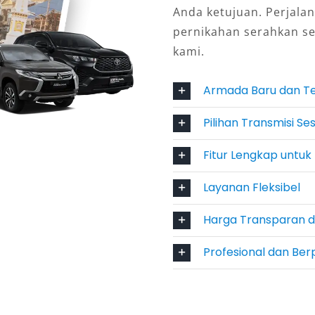
Anda ketujuan. Perjalan
selatan, kunjungan keluarga, hingga
pernikahan serahkan s
n lepas kunci maupun dengan sopir
kami.
rensi perjalanan Anda.
Armada Baru dan T
erpercaya
Pilihan Transmisi S
ri penyedia sewa mobil Xpander
caya. Mobil selalu dalam kondisi
Fitur Lengkap untu
api fitur keselamatan modern, serta
Layanan Fleksibel
an saja. Hal ini menambah rasa
Harga Transparan d
ak berlebihan jika dikatakan bahwa
Profesional dan Be
ilihan cerdas untuk perjalanan di
, bisnis, maupun wisata, layanan
warkan kenyamanan, fleksibilitas,