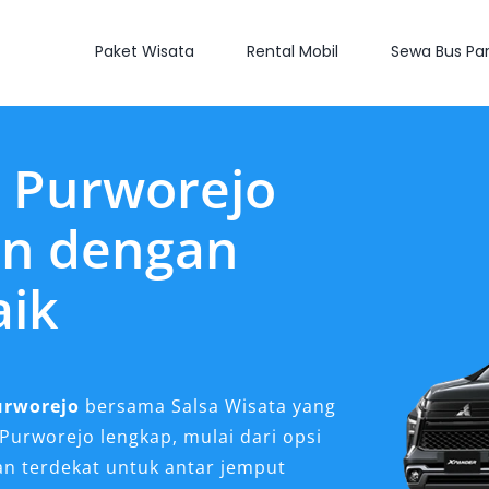
Paket Wisata
Rental Mobil
Sewa Bus Par
 Purworejo
an dengan
aik
urworejo
bersama Salsa Wisata yang
Purworejo lengkap, mulai dari opsi
an terdekat untuk antar jemput