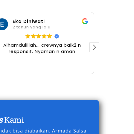
Eka Diniwati
Her
2 tahun yang lalu
2 tah
Alhamdulillah... crewnya baik2 n
responsif. Nyaman n aman
s
Kami
idak bisa diabaikan. Armada Salsa