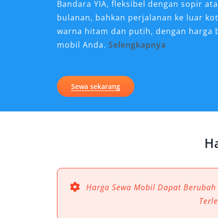
Bandara YIA, fleksibel dengan sopir ata
bulanan, bahkan perjalanan ke luar kot
warna hitam dan putih, dengan harga 
mobil Anda.
Selengkapnya
Kenapa Sewa Mobil Xpande
untuk Perjalanan di Purwo
Sewa sekarang
Purworejo merupakan daerah dengan k
ke berbagai kota besar di Jawa Tengah
ini membutuhkan kendaraan yang nyaman
Ha
pilihan terbaik adalah sewa mobil Xpa
dan kabin luas, Xpander juga memiliki
kebutuhan perjalanan, baik pribadi, bi
layanan rental mobil Xpander Purwore
Harga Sewa Mobil Dapat Berubah
memberikan solusi praktis dengan har
Terl