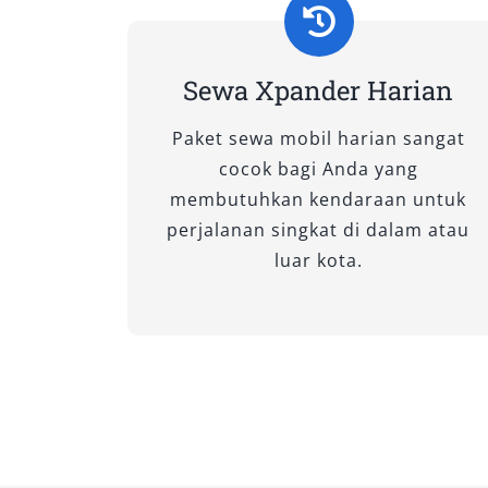
untuk perjalanan wisata jarak meneng
maupun rombongan kecil.
Sewa Xpander Harian
5. New Xpander Ultimate CV
Paket sewa mobil harian sangat
Varian tertinggi dengan fitur premium 
cocok bagi Anda yang
besar, desain interior elegan, dan sis
membutuhkan kendaraan untuk
Direkomendasikan untuk perjalanan b
perjalanan singkat di dalam atau
luar kota.
6. Xpander Cross Manual
Memiliki tampilan lebih gagah dan grou
untuk perjalanan di daerah pedesaan 
menantang.
7. Xpander Cross CVT