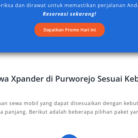
a.
eriksa dan dirawat untuk memastikan perjalanan Anda
Reservasi sekarang!
Dapatkan Promo Hari Ini
 tipe ini menawarkan kenyamanan
tas padat. Ideal bagi keluarga kecil
ewa Xpander di Purworejo Sesuai K
em audio lebih baik dan interior
g mencari kombinasi efisiensi
nan sewa mobil yang dapat disesuaikan dengan kebut
ka panjang. Berikut adalah beberapa pilihan paket y
pensi lembut dan kabin luas. Cocok