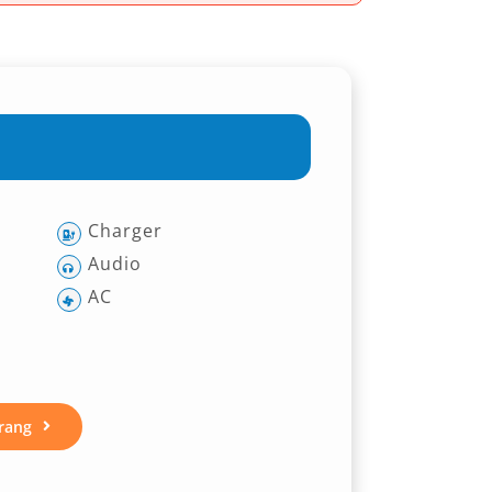
Charger
Audio
AC
rang