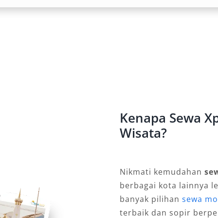
iasi, mulai dari jalur perkotaan
in bertenaga dan suspensi stabil,
ondisi. Inilah alasan mengapa rental
h wisatawan maupun pebisnis.
n transportasi umum, sewa Xpander
Kenapa Sewa Xp
. Anda dapat mengatur jadwal sendiri,
Wisata?
kaligus menekan pengeluaran harian
uan, maupun bulanan juga tersedia
Nikmati kemudahan
se
berbagai kota lainnya l
Tujuan
banyak pilihan
sewa mo
terbaik dan sopir ber
o memberikan fleksibilitas penuh: