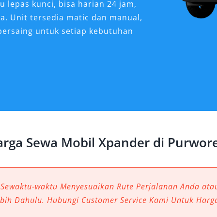
u lepas kunci, bisa harian 24 jam,
a. Unit tersedia matic dan manual,
bersaing untuk setiap kebutuhan
r Sangat Dibutuhkan
rejo?
eindahan alam dan akses strategis
 maupun DIY. Perjalanan di wilayah
, fleksibel, dan efisien. Salah satu
rga Sewa Mobil Xpander di Purwor
nder Purworejo. Selain desain modern
 performa handal untuk berbagai
snis, maupun wisata. Tak heran,
jo semakin diminati karena
 Sewaktu-waktu Menyesuaikan Rute Perjalanan Anda at
ga bersaing dan layanan terpercaya.
ebih Dahulu. Hubungi Customer Service Kami Untuk Harg