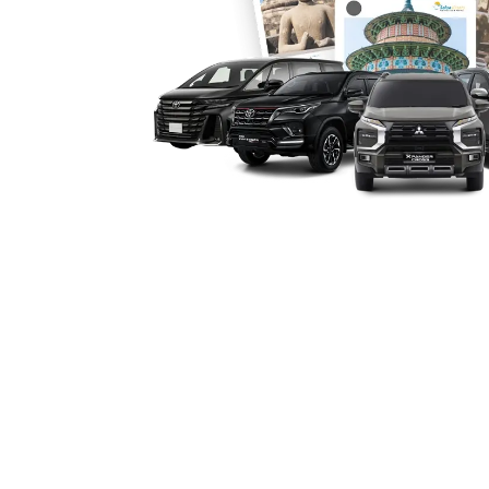
bisa digunakan untuk wisata ke pantai 
perjalanan bisnis ke luar kota. Piliha
memudahkan penyesuaian sesuai prefe
6. Keamanan dan Layanan T
Keunggulan lainnya adalah layanan da
Purworejo yang profesional dan terper
prima dengan perawatan rutin, dilengk
dukungan tim yang siap membantu kap
aman dan nyaman selama perjalanan.
Melihat berbagai manfaat tersebut, tid
sewa mobil Xpander Purworejo adalah p
kota ini. Baik untuk kebutuhan pribadi
rental mobil Xpander Purworejo
mena