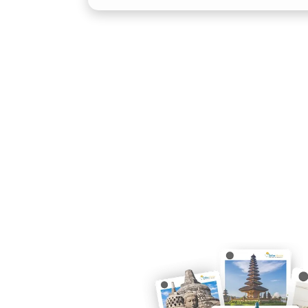
Purworejo memiliki kontur jalan bervar
hingga pedesaan. Xpander dibekali mes
sehingga nyaman digunakan di segala k
Xpander Purworejo banyak dipilih ole
4. Hemat Biaya Perjalanan
Jika dibandingkan dengan menggunaka
Purworejo lebih efisien dari sisi biaya
membawa lebih banyak penumpang, se
perjalanan. Paket sewa harian, mingg
sesuai kebutuhan.
5. Fleksibel untuk Berbagai 
Layanan rental mobil Xpander Purworej