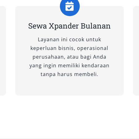
ah hingga jauh dengan keluarga
Sewa Xpander Bulanan
T
Layanan ini cocok untuk
seperti layar infotainment lebih
keperluan bisnis, operasional
tem keselamatan mutakhir.
perusahaan, atau bagi Anda
isnis atau kebutuhan premium.
yang ingin memiliki kendaraan
tanpa harus membeli.
nd clearance tinggi. Pilihan tepat
atau wisata alam dengan rute