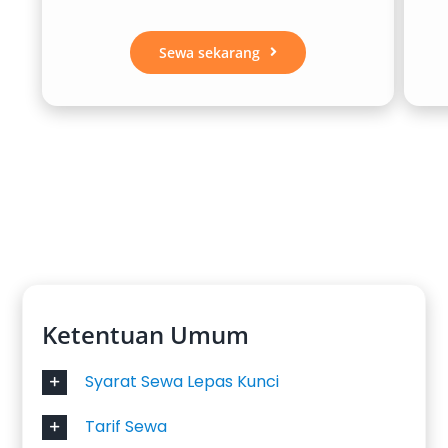
Proses booking cepat dan mudah
Layanan pelanggan responsif
Sewa sekarang
Pilihan paket harian, mingguan, hingga
bulanan
Tersedia layanan antar jemput
Dengan sistem reservasi yang fleksibel, Anda
bisa merencanakan perjalanan tanpa khawatir
ketersediaan kendaraan.
Pilihan Armada Rental Mobil
Purworejo yang Lengkap
Ketentuan Umum
Salsa Wisata menyediakan berbagai jenis
Syarat Sewa Lepas Kunci
kendaraan untuk memenuhi kebutuhan
berbeda, mulai dari mobil keluarga hingga
Tarif Sewa