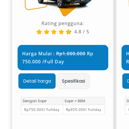
Destinasi seperti Pantai Jatimalang, Curug
Muncar, hingga area kuliner lokal akan lebih
Rating pengguna:
mudah dijangkau dengan kendaraan pribadi.
4.8
/
5
Sewa Mobil Purworejo Terdekat
dengan Harga Kompetitif
Harga Mulai :
Rp1.000.000
Rp
H
750.000 /Full Day
R
Jika Anda mencari rental mobil Purworejo
murah dan terdekat, Salsa Wisata menawarkan
Detail harga
Spesifikasi
solusi yang seimbang antara harga dan
kualitas layanan.
Dengan Sopir
Sopir + BBM
D
Keunggulan layanan:
Rp750.000/ Fullday
Rp950.000/ Fullday
Harga transparan tanpa biaya
tersembunyi