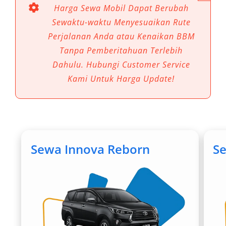
Utama?
Harga Sewa Mobil Dapat Berubah
Sewaktu-waktu Menyesuaikan Rute
Menggunakan jasa sewa mobil di Purworejo
Perjalanan Anda atau Kenaikan BBM
bukan sekadar soal kenyamanan, tetapi juga
Tanpa Pemberitahuan Terlebih
solusi mobilitas yang lebih efisien.
Dahulu. Hubungi Customer Service
Kami Untuk Harga Update!
Beberapa alasan utamanya:
Akses ke berbagai destinasi wisata lebih
mudah
Menghemat waktu perjalanan dibanding
Sewa Innova Reborn
S
transportasi umum
Fleksibel menentukan rute dan jadwal
Cocok untuk perjalanan keluarga, bisnis,
hingga rombongan
Tersedia opsi dengan sopir maupun self-
drive