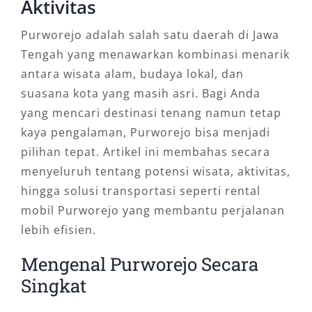
Aktivitas
Menggunakan
sewa mobil Purworejo
adalah
solusi terbaik untuk mobilitas yang nyaman,
Purworejo adalah salah satu daerah di Jawa
fleksibel, dan efisien. Dengan dukungan
Tengah yang menawarkan kombinasi menarik
armada lengkap, layanan profesional, serta
antara wisata alam, budaya lokal, dan
sistem pemesanan yang mudah, Salsa Wisata
suasana kota yang masih asri. Bagi Anda
menjadi pilihan tepat untuk berbagai
yang mencari destinasi tenang namun tetap
kebutuhan transportasi.
kaya pengalaman, Purworejo bisa menjadi
pilihan tepat. Artikel ini membahas secara
Baik untuk perjalanan singkat maupun jangka
menyeluruh tentang potensi wisata, aktivitas,
panjang, memilih layanan rental mobil yang
hingga solusi transportasi seperti rental
tepat akan memberikan pengalaman
mobil Purworejo yang membantu perjalanan
perjalanan yang lebih aman, praktis, dan
lebih efisien.
menyenangkan.
Mengenal Purworejo Secara
Singkat