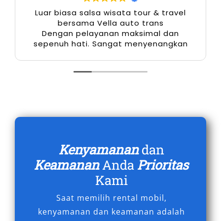
atau acara keluarga besar.
Luar biasa salsa wisata tour & travel
bersama Vella auto trans
SUV Tangguh
Dengan pelayanan maksimal dan
sepenuh hati. Sangat menyenangkan
Toyota Fortuner
Mitsubishi Pajero
Cocok untuk perjalanan ke area dengan kondisi
jalan menantang.
Fasilitas Layanan Sewa Mobil
Purworejo
Kenyamanan
dan
Keamanan
Anda
Prioritas
Menggunakan layanan sewa mobil Purworejo
Kami
dengan sopir atau lepas kunci dari Salsa
Wisata memberikan berbagai keuntungan
Saat memilih rental mobil,
nyata:
kenyamanan dan keamanan adalah