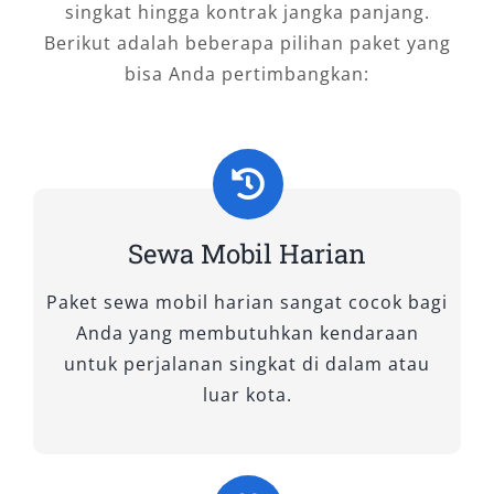
singkat hingga kontrak jangka panjang.
Berikut adalah beberapa pilihan paket yang
Proses pemesanan dirancang sederhana dan
bisa Anda pertimbangkan:
cepat:
Tentukan jenis mobil sesuai kebutuhan
Hubungi tim melalui WhatsApp atau
telepon
Konfirmasi jadwal dan ketersediaan
Sewa Mobil Harian
Lakukan pembayaran sesuai metode yang
dipilih
Paket sewa mobil harian sangat cocok bagi
Mobil siap digunakan sesuai waktu yang
Anda yang membutuhkan kendaraan
ditentukan
untuk perjalanan singkat di dalam atau
Dengan alur yang praktis, Anda tidak perlu
luar kota.
menghabiskan waktu lama untuk mendapatkan
kendaraan.