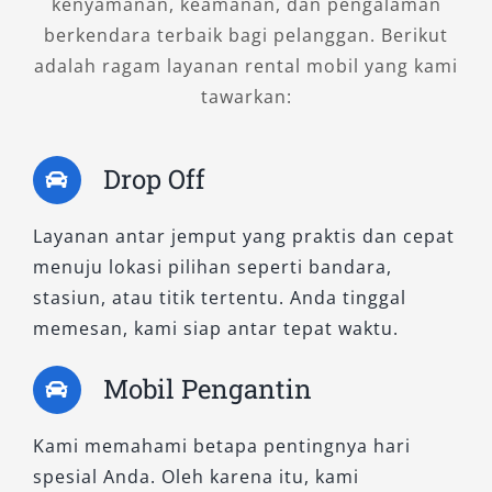
kenyamanan, keamanan, dan pengalaman
lokal atau ingin lebih santai, menggunakan
berkendara terbaik bagi pelanggan. Berikut
sopir profesional akan membantu perjalanan
adalah ragam layanan rental mobil yang kami
lebih aman dan efisien.
tawarkan:
4. Cek Kondisi Armada Secara
Detail
Drop Off
Sebelum menggunakan layanan jasa rental
Layanan antar jemput yang praktis dan cepat
mobil Purworejo, pastikan kendaraan dalam
menuju lokasi pilihan seperti bandara,
kondisi prima, bersih, dan layak jalan. Periksa
stasiun, atau titik tertentu. Anda tinggal
bagian penting seperti rem, ban, lampu, serta
memesan, kami siap antar tepat waktu.
kelengkapan dokumen kendaraan agar
perjalanan tetap aman.
Mobil Pengantin
5. Bandingkan Harga Secara
Kami memahami betapa pentingnya hari
Rasional
spesial Anda. Oleh karena itu, kami