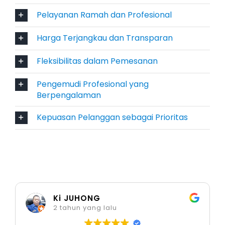
keluarga, dan penggunaan dalam kota.
Pelayanan Ramah dan Profesional
Kendaraan Premium & Bisnis
Harga Terjangkau dan Transparan
Fleksibilitas dalam Pemesanan
Toyota Alphard
Toyota Camry
Pengemudi Profesional yang
Berpengalaman
Memberikan kesan profesional dan eksklusif
untuk tamu penting atau acara resmi.
Kepuasan Pelanggan sebagai Prioritas
Kendaraan Rombongan
Toyota Hiace Commuter
Toyota Hiace Premio
Isuzu Elf Long
Ki JUHONG
2 tahun yang lalu
Pilihan tepat untuk wisata grup, outing kantor,