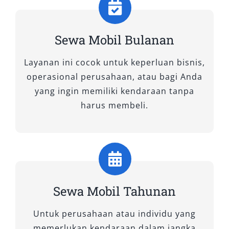
Tips Memilih Rental Mobil
Purworejo yang Tepat
Sewa Mobil Bulanan
1. Pilih Penyedia Rental Mobil
Layanan ini cocok untuk keperluan bisnis,
Purworejo yang Terpercaya
operasional perusahaan, atau bagi Anda
yang ingin memiliki kendaraan tanpa
Pastikan Anda memilih rental mobil Purworejo
harus membeli.
terpercaya yang memiliki reputasi baik, ulasan
positif, dan pengalaman melayani berbagai
kebutuhan pelanggan. Penyedia jasa yang
profesional biasanya transparan dalam
informasi layanan, memiliki identitas usaha
jelas, serta respons cepat saat dihubungi.
Sewa Mobil Tahunan
2. Sesuaikan Jenis Kendaraan
Untuk perusahaan atau individu yang
dengan Kebutuhan Perjalanan
memerlukan kendaraan dalam jangka