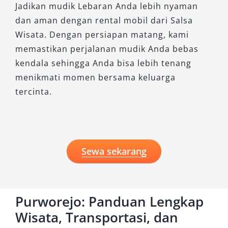
Jadikan mudik Lebaran Anda lebih nyaman
Kapan Sebaiknya Menggunakan
dan aman dengan rental mobil dari Salsa
Rental Mobil di Purworejo?
Wisata. Dengan persiapan matang, kami
memastikan perjalanan mudik Anda bebas
Layanan rental mobil Purworejo sangat
kendala sehingga Anda bisa lebih tenang
direkomendasikan untuk:
menikmati momen bersama keluarga
tercinta.
Wisata keluarga dan perjalanan liburan
Kunjungan bisnis dan perjalanan dinas
Acara pernikahan atau event khusus
Kebutuhan transportasi harian
Antar jemput tamu atau bandara
Sewa sekarang
Perjalanan luar kota
Dengan fleksibilitas layanan, Anda dapat
Purworejo: Panduan Lengkap
menyesuaikan penggunaan sesuai kebutuhan
spesifik.
Wisata, Transportasi, dan