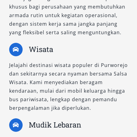
khusus bagi perusahaan yang membutuhkan
booking lebih awal terutama saat musim
armada rutin untuk kegiatan operasional,
liburan, akhir pekan, atau kebutuhan
dengan sistem kerja sama jangka panjang
mendesak. Dengan reservasi awal, Anda
yang fleksibel serta saling menguntungkan.
memiliki lebih banyak pilihan kendaraan sesuai
kebutuhan perjalanan di Purworejo.
Wisata
9. Dokumentasikan Kondisi
Jelajahi destinasi wisata populer di Purworejo
Kendaraan Saat Serah Terima
dan sekitarnya secara nyaman bersama Salsa
Wisata. Kami menyediakan beragam
Sebelum menggunakan mobil, dokumentasikan
kendaraan, mulai dari mobil keluarga hingga
kondisi kendaraan melalui foto atau video.
bus pariwisata, lengkap dengan pemandu
Langkah ini penting sebagai bukti awal untuk
berpengalaman jika diperlukan.
menghindari potensi sengketa saat
pengembalian kendaraan pada layanan rental
Mudik Lebaran
mobil Purworejo.