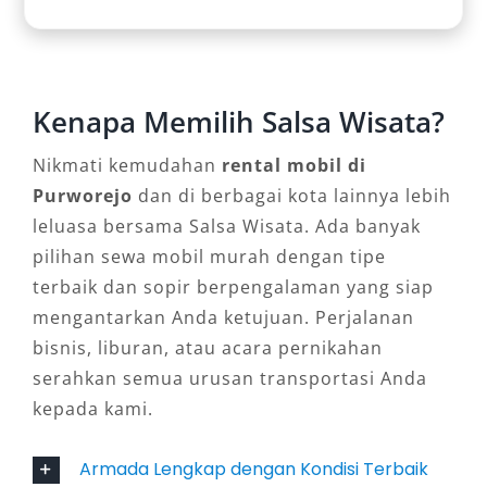
kendaraan premium.
MPV & Kenyamanan Ekstra
Kenapa Memilih Salsa Wisata?
Toyota Innova Reborn
Toyota Innova Zenix Hybrid
Nikmati kemudahan
rental mobil di
Toyota Innova Venturer
Purworejo
dan di berbagai kota lainnya lebih
Ideal untuk perjalanan jarak jauh dengan
leluasa bersama Salsa Wisata. Ada banyak
kenyamanan lebih tinggi.
pilihan sewa mobil murah dengan tipe
terbaik dan sopir berpengalaman yang siap
Mobil Keluarga & Harian
mengantarkan Anda ketujuan. Perjalanan
bisnis, liburan, atau acara pernikahan
Toyota Avanza
serahkan semua urusan transportasi Anda
Daihatsu Xenia
kepada kami.
Mitsubishi Xpander
Armada Lengkap dengan Kondisi Terbaik
Cocok untuk kebutuhan harian, perjalanan