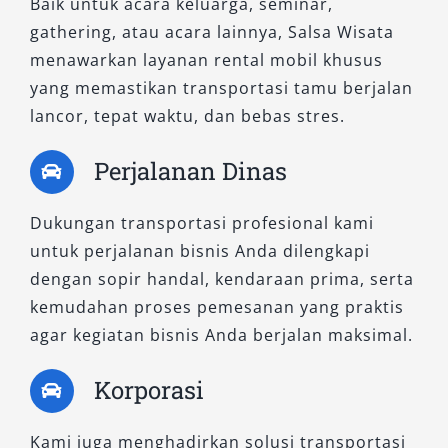
Baik untuk acara keluarga, seminar,
memahami ketentuan ini akan membantu Anda
gathering, atau acara lainnya, Salsa Wisata
menghindari kesalahpahaman di kemudian
menawarkan layanan rental mobil khusus
hari.
yang memastikan transportasi tamu berjalan
7. Pastikan Tersedia Layanan
lancor, tepat waktu, dan bebas stres.
Customer Support
Perjalanan Dinas
Pilih layanan transportasi Purworejo yang
Dukungan transportasi profesional kami
menyediakan dukungan pelanggan 24 jam atau
untuk perjalanan bisnis Anda dilengkapi
mudah dihubungi saat dibutuhkan. Hal ini
dengan sopir handal, kendaraan prima, serta
penting untuk mengantisipasi kendala selama
kemudahan proses pemesanan yang praktis
perjalanan, seperti perubahan jadwal atau
agar kegiatan bisnis Anda berjalan maksimal.
kondisi darurat.
Korporasi
8. Lakukan Reservasi Lebih Awal
Kami juga menghadirkan solusi transportasi
Untuk mendapatkan unit terbaik, lakukan