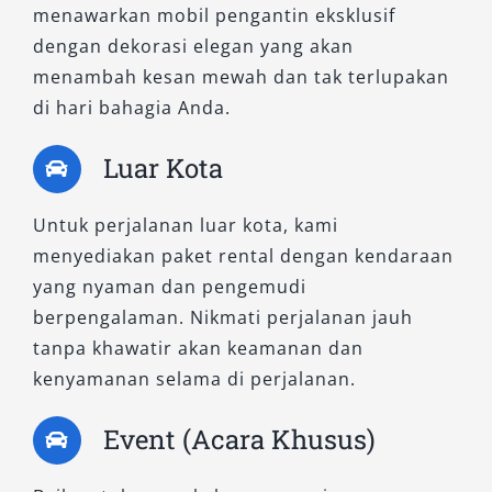
menawarkan mobil pengantin eksklusif
Lakukan perbandingan harga dari beberapa
dengan dekorasi elegan yang akan
penyedia rental mobil Purworejo murah,
menambah kesan mewah dan tak terlupakan
namun tetap perhatikan kualitas layanan yang
di hari bahagia Anda.
ditawarkan. Harga yang terlalu rendah perlu
Luar Kota
diwaspadai, sementara harga transparan
dengan fasilitas lengkap biasanya lebih
menguntungkan dalam jangka panjang.
Untuk perjalanan luar kota, kami
menyediakan paket rental dengan kendaraan
6. Pahami Syarat dan Ketentuan
yang nyaman dan pengemudi
Sewa
berpengalaman. Nikmati perjalanan jauh
tanpa khawatir akan keamanan dan
Setiap penyedia sewa mobil di Purworejo
kenyamanan selama di perjalanan.
memiliki aturan berbeda, mulai dari durasi
Event (Acara Khusus)
sewa, sistem pembayaran, hingga kebijakan
denda atau overtime. Membaca dan