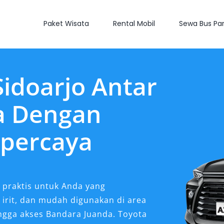
Paket Wisata
Rental Mobil
Sewa Bus Par
idoarjo Antar
a Dengan
rpercaya
 praktis untuk Anda yang
rit, dan mudah digunakan di area
ngga akses Bandara Juanda. Toyota