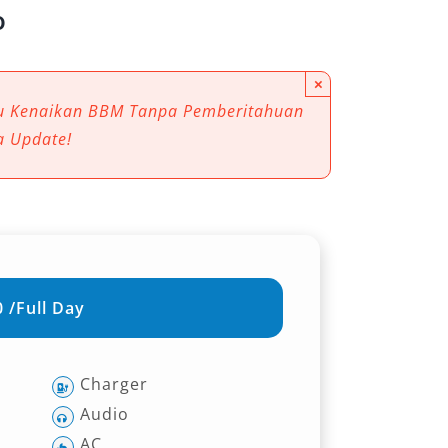
o
×
au Kenaikan BBM Tanpa Pemberitahuan
a Update!
 /Full Day
Charger
Audio
AC