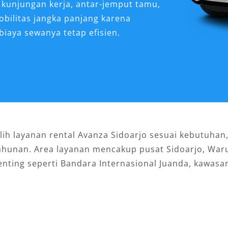
 kunjungan kerja, antar-jemput tamu,
bilitas jangka panjang karena
biaya sewanya tetap efisien.
lih layanan rental Avanza Sidoarjo sesuai kebutuhan,
 tahunan. Area layanan mencakup pusat Sidoarjo, Wa
penting seperti Bandara Internasional Juanda, kawasan