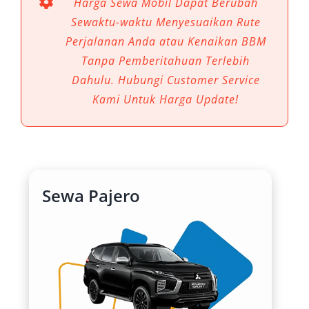
Harga Sewa Mobil Dapat Berubah
sangat penting. Salah satu pilihan terbaik
Sewaktu-waktu Menyesuaikan Rute
untuk menjawab kebutuhan ini adalah sewa
Perjalanan Anda atau Kenaikan BBM
mobil Pajero Sidoarjo. SUV premium ini
Tanpa Pemberitahuan Terlebih
menawarkan perpaduan antara kemewahan
Dahulu. Hubungi Customer Service
dan ketangguhan, menjadikannya kendaraan
Kami Untuk Harga Update!
ideal untuk berbagai kebutuhan perjalanan,
baik dalam kota, ke luar kota, maupun untuk
urusan profesional.
Melalui layanan rental mobil Pajero Sidoarjo di
Sewa Pajero
Salsa Wisata, masyarakat dan wisatawan dapat
merasakan langsung pengalaman berkendara
dengan kendaraan yang dirancang untuk
berbagai kondisi jalan. Layanan ini tersedia
dengan sistem sewa harian, bulanan, antar
jemput Bandara Juanda, serta drop ke Stasiun