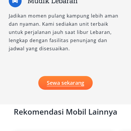
Mudik Lebaran
korporat, atau kunjungan ke luar kota, kami
siap membantu Anda memilih varian Pajero
Jadikan momen pulang kampung lebih aman
yang paling sesuai.
dan nyaman. Kami sediakan unit terbaik
untuk perjalanan jauh saat libur Lebaran,
Hubungi tim Salsa Wisata hari ini untuk
lengkap dengan fasilitas penunjang dan
mendapatkan informasi harga sewa Pajero
jadwal yang disesuaikan.
Sidoarjo terbaru, promo spesial, dan layanan
terbaik dari armada rental Pajero Sidoarjo
kami. Dengan komitmen pada kualitas,
transparansi, dan pelayanan profesional, kami
Sewa sekarang
percaya bahwa setiap pelanggan layak
mendapatkan pengalaman berkendara terbaik.
Rekomendasi Mobil Lainnya