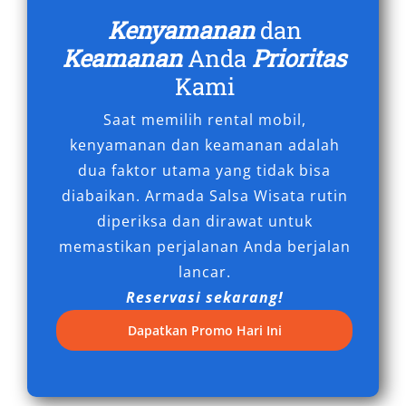
menjadikan rental Pajero Sidoarjo pilihan
Kenyamanan
dan
strategis untuk kebutuhan profesional.
Keamanan
Anda
Prioritas
Kami
6. Fleksibilitas Layanan untuk
Berbagai Kebutuhan
Saat memilih rental mobil,
kenyamanan dan keamanan adalah
dua faktor utama yang tidak bisa
Penyedia layanan seperti Salsa Wisata
diabaikan. Armada Salsa Wisata rutin
menghadirkan opsi sewa harian 24 jam, rental
diperiksa dan dirawat untuk
bulanan, serta paket-paket perjalanan dengan
memastikan perjalanan Anda berjalan
harga yang kompetitif. Unit-unit yang tersedia
lancar.
adalah keluaran terbaru, dirawat rutin, dan
Reservasi sekarang!
siap pakai kapan saja. Anda juga dapat memilih
antara rental Pajero Sidoarjo murah untuk
Dapatkan Promo Hari Ini
kebutuhan hemat, atau premium dengan
berbagai tambahan layanan.