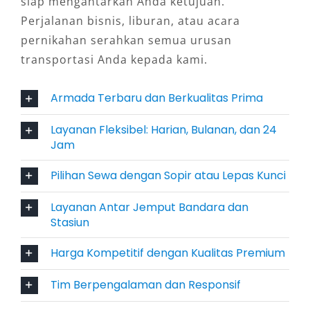
siap mengantarkan Anda ketujuan.
cuaca dan medan tidak mendukung.
Perjalanan bisnis, liburan, atau acara
3. Fitur Keamanan Modern
pernikahan serahkan semua urusan
transportasi Anda kepada kami.
Bagi pengguna yang mengutamakan
keselamatan, Pajero telah dilengkapi dengan
Armada Terbaru dan Berkualitas Prima
fitur-fitur canggih seperti rem ABS, airbag
Layanan Fleksibel: Harian, Bulanan, dan 24
ganda, kontrol stabilitas, dan kamera belakang.
Jam
Ini menjamin rasa aman selama perjalanan,
baik saat disetir sendiri maupun dengan sopir
Pilihan Sewa dengan Sopir atau Lepas Kunci
dari pihak penyedia layanan.
Layanan Antar Jemput Bandara dan
Stasiun
4. Kapasitas Muat Ideal untuk
Berbagai Keperluan
Harga Kompetitif dengan Kualitas Premium
Tim Berpengalaman dan Responsif
Baik untuk mengangkut penumpang maupun
barang, Pajero menawarkan kapasitas bagasi