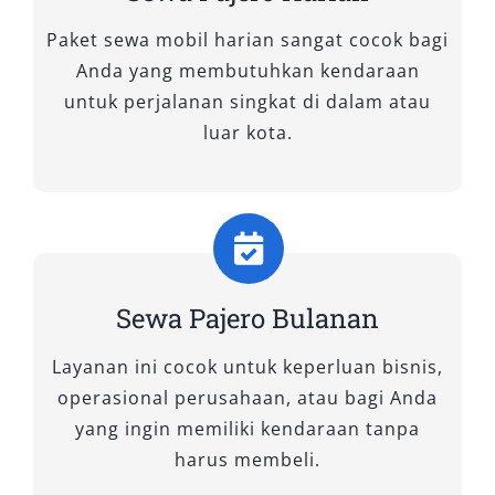
Dalam dunia transportasi modern, efisiensi,
Paket sewa mobil harian sangat cocok bagi
kenyamanan, dan kekuatan menjadi aspek yang
Anda yang membutuhkan kendaraan
tak bisa diabaikan. Itulah sebabnya banyak
untuk perjalanan singkat di dalam atau
pelanggan memilih Mitsubishi Pajero sebagai
luar kota.
kendaraan andalan untuk berbagai kebutuhan
perjalanan. Melalui layanan sewa mobil Pajero
Sidoarjo dari Salsa Wisata, kami hadir dengan
ragam tipe Pajero yang bisa disesuaikan
dengan preferensi dan kebutuhan perjalanan
Anda, mulai dari tipe tangguh berpenggerak
Sewa Pajero Bulanan
empat roda hingga varian hemat dan elegan
4×2.
Layanan ini cocok untuk keperluan bisnis,
operasional perusahaan, atau bagi Anda
Kami percaya bahwa memberikan pilihan yang
yang ingin memiliki kendaraan tanpa
tepat adalah bentuk komitmen terhadap
harus membeli.
pelayanan berkualitas. Berikut adalah tipe-tipe