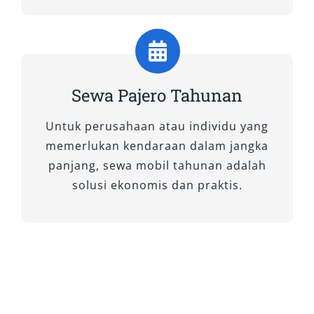
mobil Pajero yang kami sewakan untuk
menunjang kenyamanan dan fleksibilitas
mobilitas Anda di Sidoarjo dan sekitarnya.
A. Tipe 4×4 WD
Sewa Pajero Tahunan
Pilihan ini cocok bagi Anda yang memerlukan
Untuk perusahaan atau individu yang
kendaraan kuat untuk medan berat, aktivitas
memerlukan kendaraan dalam jangka
luar ruangan, maupun perjalanan ke daerah
panjang, sewa mobil tahunan adalah
dengan kontur jalan menantang.
solusi ekonomis dan praktis.
1. GLX MT 4×4
Tipe ini merupakan pilihan ideal untuk Anda
yang mengutamakan kontrol penuh atas
kendaraan. Dengan transmisi manual dan
sistem penggerak empat roda, GLX MT 4×4