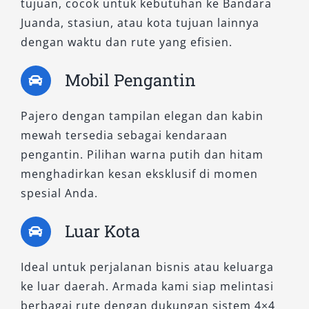
tujuan, cocok untuk kebutuhan ke Bandara
untuk perjalanan ke luar kota, atau aktivitas
Juanda, stasiun, atau kota tujuan lainnya
bisnis dan keluarga berkelas.
dengan waktu dan rute yang efisien.
B. Tipe 4×2 WD
Mobil Pengantin
Pilihan ini tepat bagi Anda yang
Pajero dengan tampilan elegan dan kabin
mengutamakan efisiensi bahan bakar dan
mewah tersedia sebagai kendaraan
kenyamanan berkendara di jalur perkotaan
pengantin. Pilihan warna putih dan hitam
maupun jalan raya. Tersedia dalam beberapa
menghadirkan kesan eksklusif di momen
varian untuk berbagai selera dan kebutuhan.
spesial Anda.
1. Exceed AT 4×2
Luar Kota
Sebagai varian ekonomis yang tetap memikat,
Ideal untuk perjalanan bisnis atau keluarga
Exceed AT 4×2 menawarkan kenyamanan
ke luar daerah. Armada kami siap melintasi
standar dengan fitur lengkap. Cocok untuk
berbagai rute dengan dukungan sistem 4×4