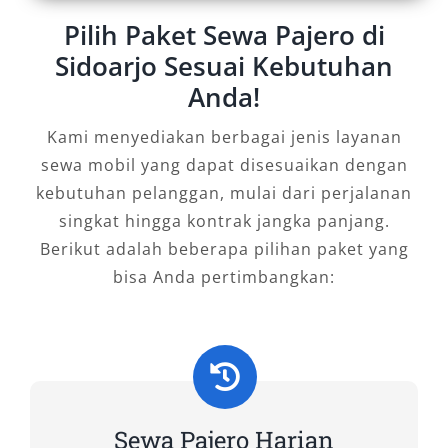
Kebutuhan mobilitas di Sidoarjo yang dinamis
Pilih Paket Sewa Pajero di
menuntut solusi transportasi yang andal. Sewa
Sidoarjo Sesuai Kebutuhan
mobil Pajero Sidoarjo bukan hanya menjadi
Anda!
alternatif, tetapi solusi utama bagi mereka
yang menginginkan kenyamanan, kekuatan,
Kami menyediakan berbagai jenis layanan
dan fleksibilitas dalam satu paket. Dengan
sewa mobil yang dapat disesuaikan dengan
layanan lengkap mulai dari lepas kunci, dengan
kebutuhan pelanggan, mulai dari perjalanan
sopir, antar jemput Bandara Juanda dan
singkat hingga kontrak jangka panjang.
stasiun, hingga ketersediaan unit 4×4 dan 4×2
Berikut adalah beberapa pilihan paket yang
warna hitam dan putih, Pajero memberikan
bisa Anda pertimbangkan:
pengalaman berkendara yang tidak hanya
praktis, tetapi juga prestisius.
Tipe Mobil Pajero yang Kami
Sewakan
Sewa Pajero Harian