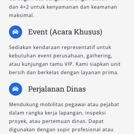
penggunaan sehari-hari, seperti perjalanan
dan 4×2 untuk kenyamanan dan keamanan
keluarga, operasional kantor, atau layanan
maksimal.
antar jemput Bandara Juanda dan Stasiun
Gubeng. Interiornya dirancang ergonomis,
Event (Acara Khusus)
membuat setiap perjalanan terasa
menyenangkan.
Sediakan kendaraan representatif untuk
kebutuhan event perusahaan, gathering,
2. Dakar AT 4×2
atau kunjungan tamu VIP. Kami siapkan unit
bersih dan berkelas dengan layanan prima.
Model ini memberikan keseimbangan antara
tenaga dan efisiensi. Dakar 4×2 sangat cocok
Perjalanan Dinas
digunakan untuk klien korporat, tamu VIP, atau
kebutuhan harian yang menuntut kenyamanan
Mendukung mobilitas pegawai atau pejabat
lebih. Dilengkapi dengan fitur hiburan dan
dalam rangka kerja lapangan, inspeksi
keamanan mutakhir, tipe ini menjadi salah satu
proyek, atau pertemuan dinas. Dapat
pilihan favorit dalam layanan rental Pajero
digunakan dengan sopir profesional atau