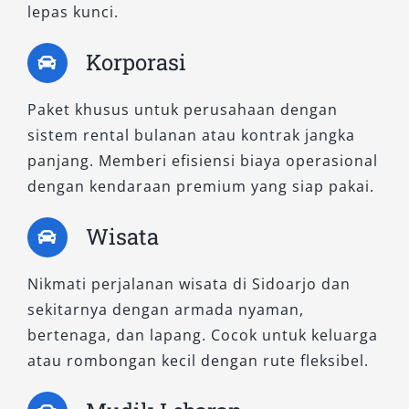
Sidoarjo kami.
lepas kunci.
3. Dakar Ultimate AT 4×2
Korporasi
Dirancang untuk pelanggan yang menginginkan
Paket khusus untuk perusahaan dengan
kemewahan tanpa harus memilih sistem 4×4.
sistem rental bulanan atau kontrak jangka
Dakar Ultimate 4×2 hadir dengan fitur identik
panjang. Memberi efisiensi biaya operasional
versi 4×4-nya, namun lebih hemat dalam
dengan kendaraan premium yang siap pakai.
konsumsi bahan bakar. Sangat sesuai untuk
perjalanan jauh, event keluarga, atau kegiatan
Wisata
bisnis di Sidoarjo dan sekitarnya.
Nikmati perjalanan wisata di Sidoarjo dan
Menentukan tipe kendaraan yang tepat adalah
sekitarnya dengan armada nyaman,
langkah awal menuju pengalaman perjalanan
bertenaga, dan lapang. Cocok untuk keluarga
yang lancar dan menyenangkan. Baik Anda
atau rombongan kecil dengan rute fleksibel.
membutuhkan mobil untuk operasional
proyek, liburan bersama keluarga, kegiatan