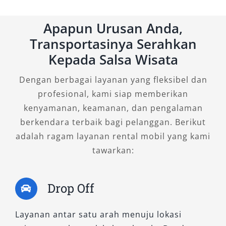
sangat andal untuk penggunaan operasional,
Apapun Urusan Anda,
kegiatan lapangan, atau petualangan di wilayah
pegunungan. Kabin lega dan desain tegas
Transportasinya Serahkan
menambah nilai lebih bagi para pengguna yang
Kepada Salsa Wisata
aktif dan dinamis.
Dengan berbagai layanan yang fleksibel dan
2. Dakar Ultimate AT 4×4
profesional, kami siap memberikan
kenyamanan, keamanan, dan pengalaman
berkendara terbaik bagi pelanggan. Berikut
Merupakan varian paling lengkap di kelasnya,
adalah ragam layanan rental mobil yang kami
Dakar Ultimate 4×4 hadir dengan fitur
tawarkan:
premium seperti panoramic sunroof, sistem
audio mutakhir, dan pengendalian canggih
berbasis teknologi. Sangat direkomendasikan
Drop Off
bagi Anda yang menginginkan kendaraan
dengan performa tinggi namun tetap
Layanan antar satu arah menuju lokasi
mengedepankan kenyamanan maksimal. Cocok