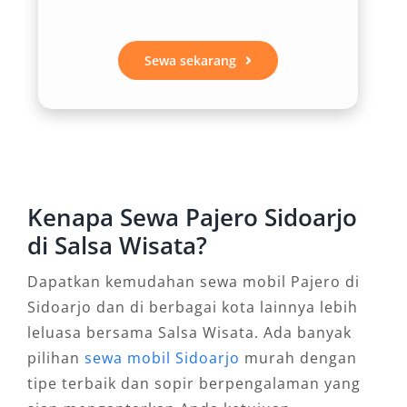
ini memberikan kenyamanan optimal saat
digunakan untuk perjalanan jauh, baik untuk
kegiatan keluarga maupun kunjungan bisnis.
Sewa sekarang
Baik untuk rute dalam kota maupun ke luar
kota, kendaraan ini mampu menjaga
kenyamanan penumpang di segala situasi.
2. Performa Tangguh di Medan
Bervariasi
Kenapa Sewa Pajero Sidoarjo
di Salsa Wisata?
Dengan pilihan sistem penggerak 4×4 dan 4×2,
Dapatkan kemudahan sewa mobil Pajero di
Pajero menjadi sangat cocok untuk perjalanan
Sidoarjo dan di berbagai kota lainnya lebih
di berbagai jenis jalan, mulai dari jalan raya
leluasa bersama Salsa Wisata. Ada banyak
mulus hingga medan semi-off-road di kawasan
pilihan
sewa mobil Sidoarjo
murah dengan
industri atau pedesaan. Ini menjadikan rental
tipe terbaik dan sopir berpengalaman yang
Pajero Sidoarjo sangat fleksibel, bahkan saat