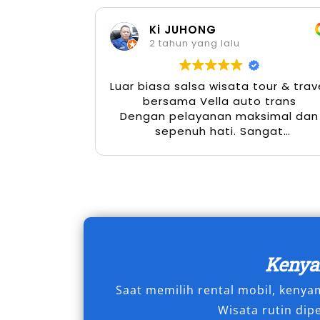
Ki JUHONG
Tak hanya untuk wisata, sewa mobil Elf
2 tahun yang lalu
oleh perusahaan untuk kegiatan antar
pendidikan untuk study tour, hingga 
Luar biasa salsa wisata tour & trav
transportasi kondusif saat menggelar 
bersama Vella auto trans
Fleksibilitas penggunaannya menambah 
Dengan pelayanan maksimal dan
sepenuh hati. Sangat
menyenangkan
Dengan meningkatnya permintaan akan
nyaman dan efisien di Sidoarjo, sewa m
Baik untuk keperluan pribadi, bisnis, 
rental mobil Elf Sidoarjo mampu membe
mengutamakan kenyamanan, keamanan, 
Tipe Mobil Elf yang Kami
Keny
Saat memilih rental mobil, keny
Di Salsa Wisata, kami memahami betul 
Wisata rutin dip