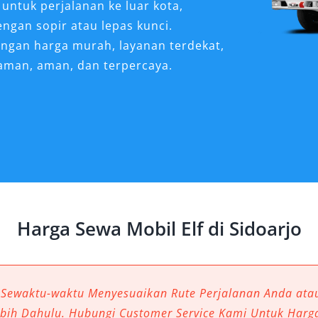
untuk perjalanan ke luar kota,
ngan sopir atau lepas kunci.
engan harga murah, layanan terdekat,
aman, aman, dan terpercaya.
ngat Dibutuhkan untuk
ta yang berkembang pesat seperti
 kelompok yang efisien semakin
ng diminati adalah sewa mobil Elf
Harga Sewa Mobil Elf di Sidoarjo
ata, kunjungan keluarga besar,
ntar jemput dari dan ke Bandara
 Turi Surabaya. Armada Elf, dengan
 kenyamanan maksimal, menjawab
 Sewaktu-waktu Menyesuaikan Rute Perjalanan Anda at
gan cara yang praktis, aman, dan
ebih Dahulu. Hubungi Customer Service Kami Untuk Harg