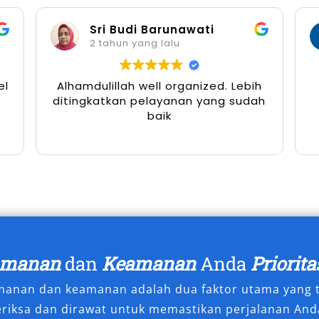
Sri Budi Barunawati
 di Sidoarjo juga sangat dibutuhkan
2 tahun yang lalu
 jemput karyawan, lembaga
keluarga yang membutuhkan
el
Alhamdulillah well organized. Lebih
pernikahan atau acara adat.
ditingkatkan pelayanan yang sudah
nilai manfaat kendaraan jenis ini.
baik
 transportasi kelompok yang
obil Elf menjadi pilihan yang tepat.
maupun pariwisata, kehadiran layanan
rikan solusi terintegrasi yang
dan efisiensi biaya.
 Sewakan
amanan
dan
Keamanan
Anda
Priorita
amanan dan keamanan adalah dua faktor utama yang t
bahwa setiap perjalanan memiliki
eriksa dan dirawat untuk memastikan perjalanan Anda