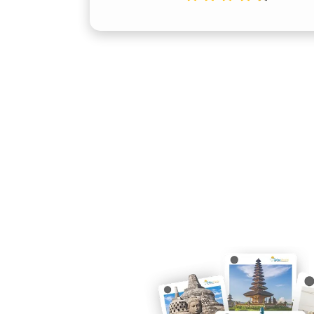
Mobil Elf dirancang untuk menunjang
rute dalam kota maupun ke luar kota s
hingga Bali. Dengan suspensi stabil, ka
udara merata, pengalaman perjalanan
durasi panjang.
3. Pilihan Layanan Fleksibel
Kunci atau Dengan Sopir
Salah satu keunggulan utama sewa Elf S
opsi harian 24 jam, bulanan, maupun s
berpengalaman. Bagi yang ingin lebih
sopir profesional juga tersedia, leng
dan etika pelayanan terbaik.
4. Biaya Lebih Terjangkau 