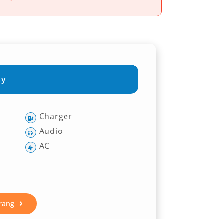
ay
Charger
Audio
AC
rang