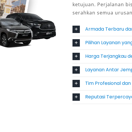
ketujuan. Perjalanan bi
 Elf Sidoarjo murah sangat kompetitif
serahkan semua urusan
endaraan kecil. Harga per orang
a oleh seluruh penumpang. Hal ini
Armada Terbaru da
erjalanan komunitas, ziarah, wisata
Pilihan Layanan yang
 Terdekat
Harga Terjangkau d
Layanan Antar Jempu
o kini dapat diakses dengan cepat
sung ke kantor rental terpercaya
Tim Profesional dan
n yang mudah dan pilihan unit
Reputasi Terpercaya
nyesuaikan armada dengan
tuhan: Pariwisata, Bisnis,