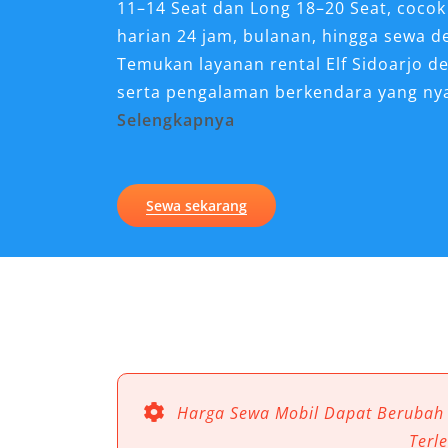
11–14 Seat dan Long 18–20 Seat, cocok 
harian 24 jam, bulanan, hingga sewa de
Temukan layanan rental Elf Sidoarjo d
serta pengalaman berkendara yang ny
Selengkapnya
Kenapa Sewa Mobil Elf Sa
Perjalanan di Sidoarjo?
Sewa sekarang
Dalam konteks mobilitas modern di ko
Sidoarjo, kebutuhan akan transportasi
meningkat. Salah satu solusi yang pali
Sidoarjo, terutama bagi rombongan wis
perjalanan instansi, hingga kegiatan a
Juanda atau Stasiun Gubeng dan Pasar
kapasitas penumpang yang besar dan
Harga Sewa Mobil Dapat Berubah
tantangan transportasi rombongan den
Terl