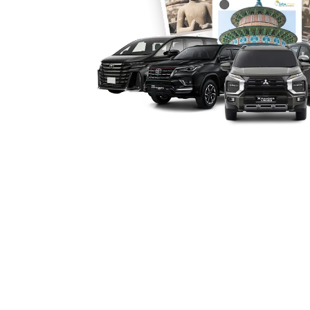
Dalam hal efisiensi biaya, rental mobil
dibandingkan menyewa beberapa unit k
menjadi lebih hemat karena dibagi rat
menjadikannya solusi ekonomis untuk p
sekolah, atau acara keluarga besar.
5. Akses Mudah dan Layanan
Layanan rental Elf terdekat di Sidoarj
melalui pemesanan online maupun lang
seperti Salsa Wisata. Proses pemesana
terbaru membuat konsumen dapat me
kebutuhan tanpa kesulitan.
6. Cocok untuk Beragam Kebu
dan Event