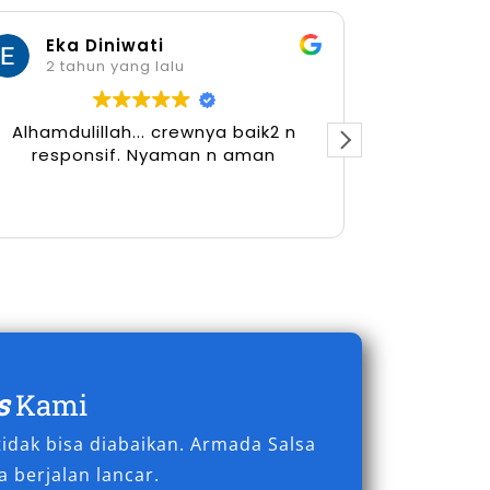
Eka Diniwati
Her
2 tahun yang lalu
2 tah
Alhamdulillah... crewnya baik2 n
responsif. Nyaman n aman
s
Kami
idak bisa diabaikan. Armada Salsa
 berjalan lancar.