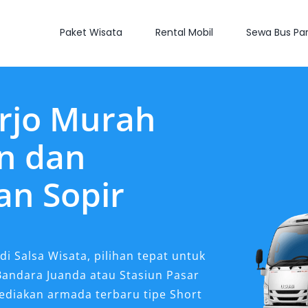
Paket Wisata
Rental Mobil
Sewa Bus Par
arjo Murah
n dan
an Sopir
di Salsa Wisata, pilihan tepat untuk
Bandara Juanda atau Stasiun Pasar
ediakan armada terbaru tipe Short