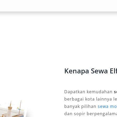
 kenyamanan penumpang, baik untuk
eperti ke Malang, Batu, Probolinggo,
bin luas, serta sistem pendingin
 tetap menyenangkan meski dalam
: Harian, Bulanan, Lepas
idoarjo adalah fleksibilitas. Tersedia
Kenapa Sewa Elf
istem lepas kunci bagi pengguna
 praktis dan nyaman, layanan dengan
kap dengan pengetahuan medan lokal
Dapatkan kemudahan
s
berbagai kota lainnya l
banyak pilihan
sewa mob
untuk Rombongan
dan sopir berpengalam