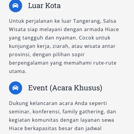
varian Premio, Commuter tetap unggul dari
Luar Kota
sisi fungsionalitas dan harga yang lebih
ekonomis.
Untuk perjalanan ke luar Tangerang, Salsa
Wisata siap melayani dengan armada Hiace
Keunggulan:
yang tangguh dan nyaman. Cocok untuk
kunjungan kerja, ziarah, atau wisata antar
Kapasitas besar ideal untuk rombongan
provinsi, dengan pilihan sopir
Tarif sewa lebih terjangkau
berpengalaman yang memahami rute-rute
Sangat fleksibel untuk berbagai kebutuhan
utama.
transportasi
Cocok untuk sistem sewa harian, bulanan,
Event (Acara Khusus)
maupun lepas kunci
Dengan menawarkan tiga varian HiAce terbaik
Dukung kelancaran acara Anda seperti
—HiAce Premio, HiAce Premio Luxury, dan
seminar, konferensi, family gathering, dan
HiAce Commuter—kami memberikan
kegiatan komunitas dengan layanan sewa
keleluasaan bagi pelanggan untuk memilih
Hiace berkapasitas besar dan jadwal