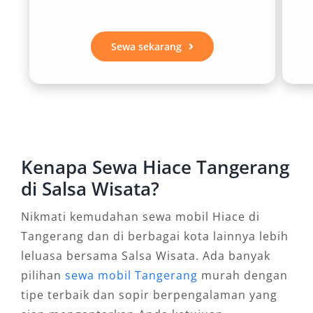
layanan seperti sewa Hiace ke luar kota
Tangerang atau transportasi antar jemput
Bandara Soekarno–Hatta dan Stasiun.
Sewa sekarang
2. Hemat Biaya Perjalanan
Rombongan
Dibandingkan menyewa beberapa mobil kecil,
menggunakan satu unit Hiace untuk perjalanan
Kenapa Sewa Hiace Tangerang
kelompok tentu lebih efisien secara finansial.
di Salsa Wisata?
Dengan sistem tarif harian 24 jam, bulanan,
Nikmati kemudahan sewa mobil Hiace di
atau bahkan perjalanan pulang pergi, Anda
Tangerang dan di berbagai kota lainnya lebih
bisa menekan biaya operasional tanpa
leluasa bersama Salsa Wisata. Ada banyak
mengorbankan kenyamanan.
pilihan
sewa mobil Tangerang
murah dengan
3. Pilihan Armada Terbaru dan
tipe terbaik dan sopir berpengalaman yang