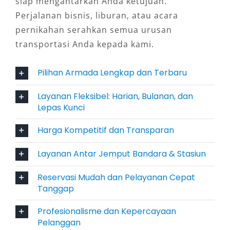
Terawat
siap mengantarkan Anda ketujuan.
Perjalanan bisnis, liburan, atau acara
Penyedia layanan profesional seperti Salsa
pernikahan serahkan semua urusan
Wisata selalu menghadirkan unit Hiace Premio
transportasi Anda kepada kami.
terbaru maupun Hiace Commuter yang rutin
diservis dan dijaga kebersihannya. Hal ini
Pilihan Armada Lengkap dan Terbaru
memberikan rasa aman dan percaya diri bagi
Layanan Fleksibel: Harian, Bulanan, dan
penumpang selama perjalanan.
Lepas Kunci
4. Fleksibel untuk Beragam
Harga Kompetitif dan Transparan
Kebutuhan
Layanan Antar Jemput Bandara & Stasiun
Hiace sangat serbaguna. Cocok digunakan
Reservasi Mudah dan Pelayanan Cepat
untuk rental Hiace Tangerang murah saat
Tanggap
liburan keluarga besar, kunjungan kerja tim
Profesionalisme dan Kepercayaan
perusahaan, hingga perjalanan wisata religi.
Pelanggan
Kemudahan memilih layanan dengan sopir