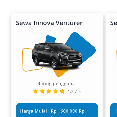
Sewa Innova Venturer
S
Rating pengguna:
4.8
/
5
Harga Mulai :
Rp1.600.000
Rp
H