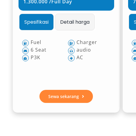
1.300.000 /Full Day
7
Spesifikasi
Detail harga
Fuel
Charger
6 Seat
audio
P3K
AC
Sewa sekarang