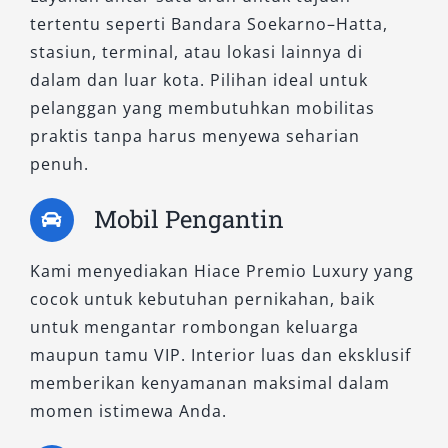
Suasana interior lebih private dan nyaman
tertentu seperti Bandara Soekarno–Hatta,
Sangat cocok untuk layanan rental Hiace
stasiun, terminal, atau lokasi lainnya di
Tangerang dengan sopir profesional
dalam dan luar kota. Pilihan ideal untuk
Memberikan pengalaman berkendara
pelanggan yang membutuhkan mobilitas
berkelas
praktis tanpa harus menyewa seharian
penuh.
3. HiAce Commuter
Mobil Pengantin
Sebagai varian paling fungsional, HiAce
Commuter tetap menjadi pilihan favorit banyak
Kami menyediakan Hiace Premio Luxury yang
pelanggan. Mobil ini memiliki kapasitas hingga
cocok untuk kebutuhan pernikahan, baik
15 penumpang dengan pengaturan tempat
untuk mengantar rombongan keluarga
duduk yang efisien, cocok untuk berbagai
maupun tamu VIP. Interior luas dan eksklusif
kegiatan seperti drop off bandara, event
memberikan kenyamanan maksimal dalam
perusahaan, hingga kunjungan sekolah.
momen istimewa Anda.
Walaupun lebih sederhana dibandingkan