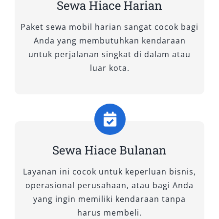
perjalanan bersama rombongan. Di Salsa
Sewa Hiace Harian
Wisata, kami memahami kebutuhan tersebut
Paket sewa mobil harian sangat cocok bagi
dan menghadirkan pilihan rental mobil Hiace
Anda yang membutuhkan kendaraan
berkualitas tinggi. Setiap unit yang kami
untuk perjalanan singkat di dalam atau
sewakan telah melalui proses perawatan
luar kota.
berkala, siap digunakan untuk berbagai
keperluan—baik wisata keluarga, perjalanan
bisnis, hingga antar jemput bandara atau
stasiun. Berikut adalah tipe mobil Hiace yang
kami sewakan:
1. HiAce Premio
Sewa Hiace Bulanan
Layanan ini cocok untuk keperluan bisnis,
HiAce Premio adalah varian yang dirancang
operasional perusahaan, atau bagi Anda
dengan tampilan lebih elegan dan fitur kabin
yang ingin memiliki kendaraan tanpa
modern. Mobil ini mampu menampung hingga
harus membeli.
14 penumpang dengan konfigurasi tempat