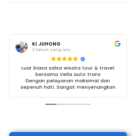
profesional atau lepas kunci menjadi nilai
tambah tersendiri.
5. Layanan Antar Jemput Terdekat
Ki JUHONG
Sistem penjemputan fleksibel menjadi
2 tahun yang lalu
keunggulan penting. Anda dapat memesan
layanan antar jemput langsung dari lokasi
Luar biasa salsa wisata tour & travel
bersama Vella auto trans
terdekat menuju Bandara Soekarno–Hatta,
Dengan pelayanan maksimal dan
hotel, stasiun, atau tempat wisata di wilayah
sepenuh hati. Sangat menyenangkan
Jabodetabek. Hal ini menghemat waktu dan
mendukung kelancaran perjalanan.
6. Harga Kompetitif dengan
Pelayanan Berkualitas