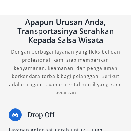
2. HiAce Premio Luxury
Apapun Urusan Anda,
Untuk Anda yang menginginkan kemewahan
Transportasinya Serahkan
ekstra dalam perjalanan, HiAce Premio Luxury
Kepada Salsa Wisata
adalah pilihan terbaik. Tipe ini dirancang
khusus dengan fitur interior eksklusif seperti
Dengan berbagai layanan yang fleksibel dan
captain seat, meja lipat, ambient lighting, dan
profesional, kami siap memberikan
material jok premium. Unit ini sangat ideal
kenyamanan, keamanan, dan pengalaman
digunakan untuk perjalanan VIP, tamu
berkendara terbaik bagi pelanggan. Berikut
istimewa perusahaan, atau kebutuhan keluarga
adalah ragam layanan rental mobil yang kami
besar yang ingin kenyamanan optimal.
tawarkan:
Keunggulan:
Drop Off
Fasilitas kabin mewah setara MPV
eksekutif
Layanan antar satu arah untuk tujuan