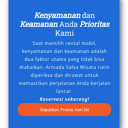
Salsa Wisata menawarkan harga rental Hiace
Kenyamanan
dan
Tangerang yang bersaing tanpa mengurangi
kualitas layanan. Transaksi yang transparan,
Keamanan
Anda
Prioritas
fasilitas lengkap, serta dukungan pelanggan
Kami
yang responsif memastikan Anda mendapatkan
Saat memilih rental mobil,
pengalaman sewa kendaraan terbaik.
kenyamanan dan keamanan adalah
dua faktor utama yang tidak bisa
Dengan tingginya kebutuhan transportasi di
diabaikan. Armada Salsa Wisata rutin
kawasan urban seperti Tangerang, tidak
diperiksa dan dirawat untuk
mengherankan jika permintaan terhadap sewa
memastikan perjalanan Anda berjalan
mobil Hiace Tangerang terus meningkat. Faktor
lancar.
kenyamanan, daya tampung besar, efisiensi
Reservasi sekarang!
biaya, dan pelayanan profesional menjadi
alasan utama mengapa Hiace dipilih sebagai
Dapatkan Promo Hari Ini
kendaraan andalan untuk berbagai aktivitas
perjalanan.