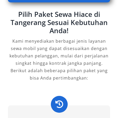
Bagi Anda yang membutuhkan solusi
Pilih Paket Sewa Hiace di
transportasi berkelas untuk kegiatan bersama
Tangerang Sesuai Kebutuhan
keluarga, komunitas, atau tim perusahaan,
Anda!
rental mobil Hiace Tangerang di Salsa Wisata
adalah pilihan bijak. Pesan sekarang dan
Kami menyediakan berbagai jenis layanan
rasakan kemudahan serta kenyamanan yang
sewa mobil yang dapat disesuaikan dengan
sesungguhnya dalam setiap perjalanan Anda.
kebutuhan pelanggan, mulai dari perjalanan
singkat hingga kontrak jangka panjang.
Tipe Mobil Hiace yang Kami
Berikut adalah beberapa pilihan paket yang
Sewakan
bisa Anda pertimbangkan:
Dalam dunia transportasi modern, kebutuhan
akan kendaraan berkapasitas besar yang tetap
mengedepankan kenyamanan dan efisiensi
menjadi sangat penting, terutama untuk