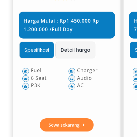
Harga Mulai :
Rp1.450.000
Rp
H
1.200.000 /Full Day
7
Spesifikasi
Detail harga
Fuel
Charger
6 Seat
Audio
P3K
AC
Sewa sekarang