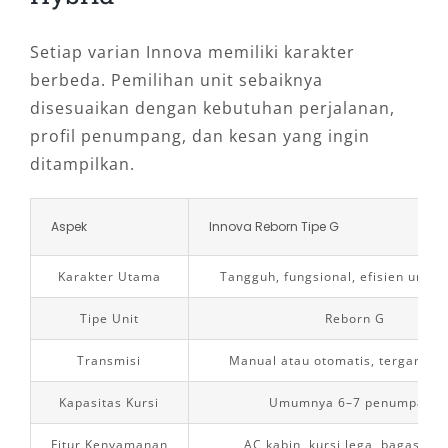
Setiap varian Innova memiliki karakter
berbeda. Pemilihan unit sebaiknya
disesuaikan dengan kebutuhan perjalanan,
profil penumpang, dan kesan yang ingin
ditampilkan.
Aspek
Innova Reborn Tipe G
Karakter Utama
Tangguh, fungsional, efisien untuk
Tipe Unit
Reborn G
Transmisi
Manual atau otomatis, tergantung
Kapasitas Kursi
Umumnya 6–7 penumpang
Fitur Kenyamanan
AC kabin, kursi lega, bagasi cu