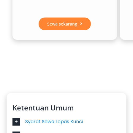
Toyota Avanza adalah pilihan favorit bagi
banyak pelanggan karena desainnya yang
Sewa sekarang
modern, efisiensi bahan bakar yang baik, serta
kapasitas hingga 7 penumpang. Mobil ini
sangat cocok untuk perjalanan keluarga atau
bisnis di dalam kota.
2. Daihatsu Xenia
Mirip dengan Avanza, Daihatsu Xenia juga
menjadi pilihan kendaraan keluarga yang
ekonomis dan nyaman. Dengan performa
mesin yang handal serta kabin luas, mobil ini
Ketentuan Umum
ideal untuk perjalanan jauh maupun dalam
kota.
Syarat Sewa Lepas Kunci