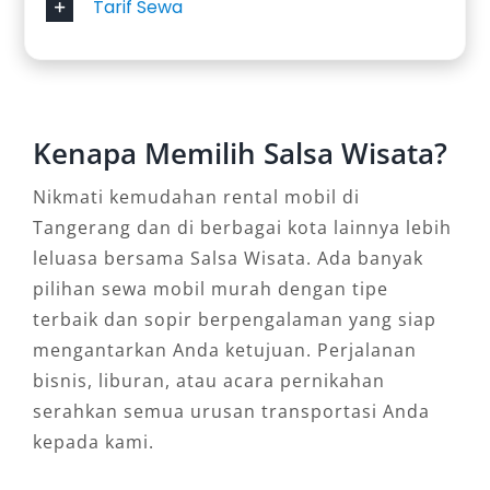
3. Mitsubishi Xpander
Tarif Sewa
Bagi yang menginginkan MPV dengan tampilan
lebih stylish dan suspensi nyaman, Mitsubishi
Xpander adalah opsi yang tepat. Mobil ini
Kenapa Memilih Salsa Wisata?
memiliki fitur keamanan canggih dan desain
interior yang modern.
Nikmati kemudahan rental mobil di
Tangerang dan di berbagai kota lainnya lebih
4. Toyota Innova Reborn
leluasa bersama Salsa Wisata. Ada banyak
Toyota Innova Reborn hadir dengan performa
pilihan sewa mobil murah dengan tipe
mesin yang lebih bertenaga dan kabin yang
terbaik dan sopir berpengalaman yang siap
lebih luas. Mobil ini cocok untuk perjalanan
mengantarkan Anda ketujuan. Perjalanan
dinas atau keluarga yang membutuhkan
bisnis, liburan, atau acara pernikahan
kenyamanan ekstra.
serahkan semua urusan transportasi Anda
kepada kami.
5. Toyota Innova Venturer