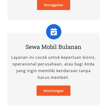
lebih nyaman, serta berbagai fitur premium
Keunggulan
yang meningkatkan kenyamanan selama
perjalanan.
14. Isuzu Elf Long
Untuk kebutuhan perjalanan dalam grup besar,
Isuzu Elf Long adalah solusi tepat. Dengan
Sewa Mobil Bulanan
kapasitas hingga 20 penumpang, kendaraan ini
sering digunakan untuk perjalanan wisata,
Layanan ini cocok untuk keperluan bisnis,
acara perusahaan, atau rombongan keluarga.
operasional perusahaan, atau bagi Anda
yang ingin memiliki kendaraan tanpa
harus membeli.
Keuntungan