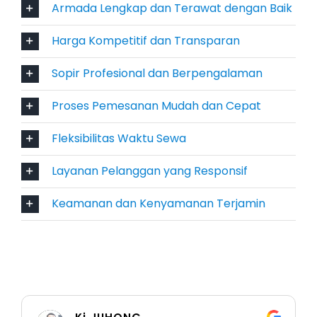
Armada Lengkap dan Terawat dengan Baik
Versi lebih premium dari Innova, Toyota Innova
Venturer menawarkan kenyamanan lebih
Harga Kompetitif dan Transparan
dengan material interior berkualitas tinggi,
Sopir Profesional dan Berpengalaman
fitur keselamatan lengkap, dan desain yang
lebih elegan.
Proses Pemesanan Mudah dan Cepat
6. Toyota Innova Zenix Hybrid
Fleksibilitas Waktu Sewa
Jika Anda mencari mobil ramah lingkungan
Layanan Pelanggan yang Responsif
dengan teknologi hybrid, Toyota Innova Zenix
Hybrid adalah pilihan terbaik. Kendaraan ini
Keamanan dan Kenyamanan Terjamin
menawarkan efisiensi bahan bakar tinggi serta
pengalaman berkendara yang lebih halus dan
nyaman.
7. Toyota Alphard