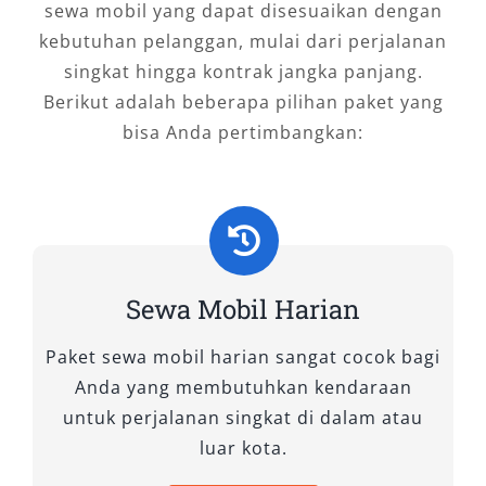
bisa menjadi pilihan. Dengan daya tampung
sewa mobil yang dapat disesuaikan dengan
hingga 15 penumpang, mobil ini ideal untuk
kebutuhan pelanggan, mulai dari perjalanan
perjalanan wisata atau rombongan bisnis.
singkat hingga kontrak jangka panjang.
Berikut adalah beberapa pilihan paket yang
12. Toyota Hiace Premio
bisa Anda pertimbangkan:
Versi lebih eksklusif dari Hiace Commuter,
Toyota Hiace Premio menawarkan kabin yang
lebih mewah dan fitur kenyamanan tambahan,
menjadikannya pilihan yang tepat untuk
perjalanan jauh atau perjalanan bisnis.
Sewa Mobil Harian
13. Toyota Hiace Premio Luxury
Paket sewa mobil harian sangat cocok bagi
Anda yang membutuhkan kendaraan
Bagi Anda yang menginginkan pengalaman
untuk perjalanan singkat di dalam atau
perjalanan VIP, Toyota Hiace Premio Luxury
luar kota.
menghadirkan kabin yang lebih luas, jok yang